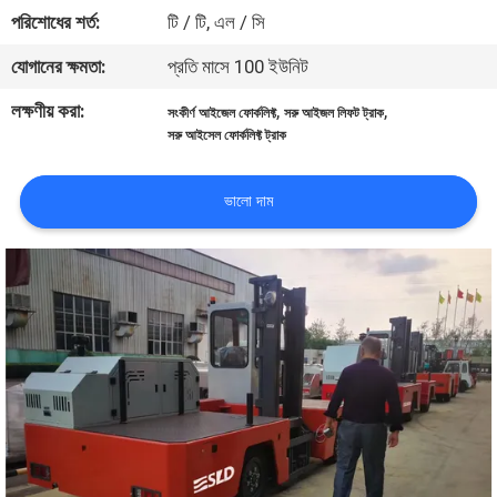
নিয়ন্ত্রণ
পরিশোধের শর্ত:
টি / টি, এল / সি
যোগানের ক্ষমতা:
প্রতি মাসে 100 ইউনিট
সাইট
লক্ষণীয় করা:
,
,
সংকীর্ণ আইজেল ফোর্কলিফ্ট
সরু আইজল লিফট ট্রাক
ম্যাপ
সরু আইসেল ফোর্কলিফ্ট ট্রাক
PRIVACY
ভালো দাম
POLICY