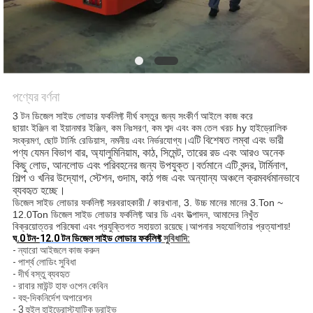
পণ্যের বর্ণনা
3 টন ডিজেল সাইড লোডার ফর্কলিফ্ট দীর্ঘ বস্তুর জন্য সংকীর্ণ আইলে কাজ করে
ছায়াং ইঞ্জিন বা ইয়ানমার ইঞ্জিন, কম নিঃসরণ, কম শব্দ এবং কম তেল খরচ hy হাইড্রোলিক
এটি বিশেষত লম্বা এবং ভারী
সংক্রমণ, ছোট টার্নিং রেডিয়াস, নমনীয় এবং নির্ভরযোগ্য।
পণ্য যেমন বিভাগ বার, অ্যালুমিনিয়াম, কাঠ, সিমেন্ট, তারের রড এবং আরও অনেক
কিছু লোড, আনলোড এবং পরিবহনের জন্য উপযুক্ত।বর্তমানে এটি বন্দর, টার্মিনাল,
শিল্প ও খনির উদ্যোগ, স্টেশন, গুদাম, কাঠ গজ এবং অন্যান্য অঞ্চলে ক্রমবর্ধমানভাবে
ব্যবহৃত হচ্ছে।
ডিজেল সাইড লোডার ফর্কলিফ্ট সরবরাহকারী / কারখানা, 3. উচ্চ মানের মানের 3.Ton ~
12.0Ton ডিজেল সাইড লোডার ফর্কলিফ্ট আর ডি এবং উত্পাদন, আমাদের নিখুঁত
বিক্রয়োত্তর পরিষেবা এবং প্রযুক্তিগত সহায়তা রয়েছে।আপনার সহযোগিতার প্রত্যাশায়!
ঘ
.0 টন-
12.0 টন ডিজেল সাইড লোডার ফর্কলিফ্ট
সুবিধাদি:
- ন্যারো আইজলে কাজ করুন
- পার্শ্ব লোডিং সুবিধা
- দীর্ঘ বস্তু ব্যবহৃত
- রাবার মাউন্ট হাফ ওপেন কেবিন
- বহু-দিকনির্দেশ অপারেশন
- 3 হুইল হাইড্রোস্ট্যাটিক ড্রাইভ