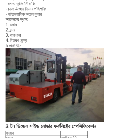
- লোড সেন্সিং স্টিয়ারিং
- চাকা 4 ওয়ে লিভার পজিশনিং
- হাইড্রোলিক অয়েল কুলার
আবেদনের স্থান:
1. গুদাম
2. বন্দর
3. কারখানা
4. বিতরণ কেন্দ্র
5.লজিস্টিক্স
3 টন ডিজেল সাইড লোডার ফর্কলিফ্টের স্পেসিফিকেশন
সাধারণ