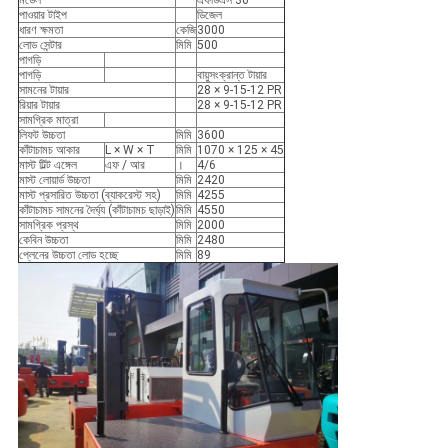
মডেল
এফডিএস 30
পাওয়ার টাইপ
ডিজেল
ধারণ ক্ষমতা
কেজি
3000
লোড সেন্টার
মিমি
500
পাগড়ি
পাগড়ি
বায়ুসংক্রান্ত টায়ার
সামনের টায়ার
28 × 9-15-12 PR
রিয়ার টায়ার
28 × 9-15-12 PR
সামগ্রিক মাত্রা
লিফট উচ্চতা
মিমি
3600
কাঁটাচামচ আকার
L × W × T
মিমি
1070 × 125 × 45
মাস্ট টিল্ট এঙ্গেল
এফ / আর
।
4/6
মাস্ট লোয়ার্ড উচ্চতা
মিমি
2420
মাস্ট প্রসারিত উচ্চতা (ব্যাকরেস্ট সহ)
মিমি
4255
কাঁটাচামচ সামনের দৈর্ঘ্য (কাঁটাচামচ ছাড়াই)
মিমি
4550
সামগ্রিক প্রস্থ
মিমি
2000
কেবিন উচ্চতা
মিমি
2480
প্লেনের উচ্চতা লোড হচ্ছে
মিমি
89