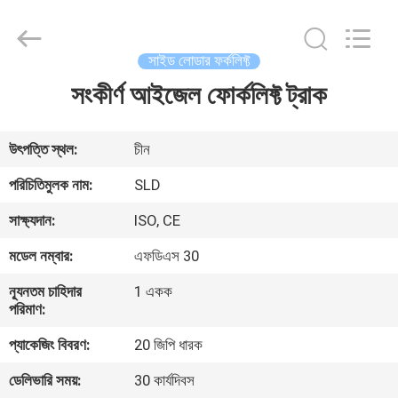
Xiamen
Sealand
Development
Co.,
Ltd..
সাইড লোডার ফর্কলিফ্ট
All
Rights
Reserved.
সংকীর্ণ আইজেল ফোর্কলিফ্ট ট্রাক
বাড়ি
পণ্য
উৎপত্তি স্থল:
চীন
পরিচিতিমুলক নাম:
SLD
আমাদের
সাক্ষ্যদান:
ISO, CE
সম্পর্কে
মডেল নম্বার:
এফডিএস 30
ন্যূনতম চাহিদার
1 একক
কারখানা
পরিমাণ:
ভ্রমণ
প্যাকেজিং বিবরণ:
20 জিপি ধারক
ডেলিভারি সময়:
30 কার্যদিবস
মান