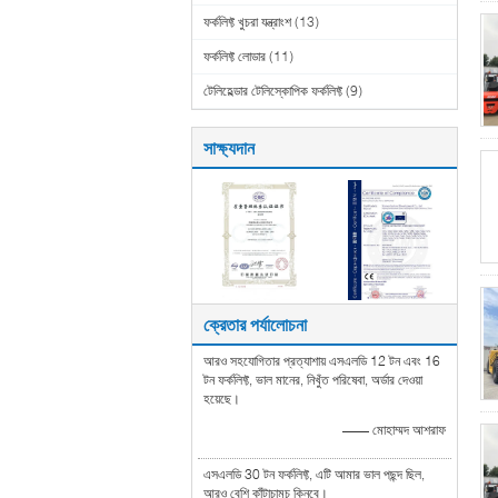
ফর্কলিফ্ট খুচরা যন্ত্রাংশ
(13)
ফর্কলিফ্ট লোডার
(11)
টেলিহেল্ডার টেলিস্কোপিক ফর্কলিফ্ট
(9)
সাক্ষ্যদান
ক্রেতার পর্যালোচনা
আরও সহযোগিতার প্রত্যাশায় এসএলডি 12 টন এবং 16
টন ফর্কলিফ্ট, ভাল মানের, নিখুঁত পরিষেবা, অর্ডার দেওয়া
হয়েছে।
—— মোহাম্মদ আশরাফ
এসএলডি 30 টন ফর্কলিফ্ট, এটি আমার ভাল পছন্দ ছিল,
আরও বেশি কাঁটাচামচ কিনবে।