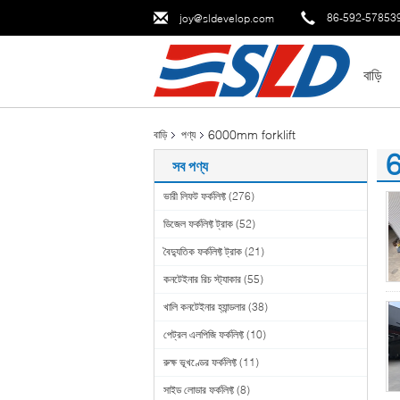
86-592-57853
joy@sldevelop.com
বাড়ি
6000mm forklift
বাড়ি
পণ্য
6
সব পণ্য
(1
ভারী লিফট ফর্কলিফ্ট
(276)
ডিজেল ফর্কলিফ্ট ট্রাক
(52)
বৈদ্যুতিক ফর্কলিফ্ট ট্রাক
(21)
কনটেইনার রিচ স্ট্যাকার
(55)
খালি কনটেইনার হ্যান্ডলার
(38)
পেট্রল এলপিজি ফর্কলিফ্ট
(10)
রুক্ষ ভূখণ্ডের ফর্কলিফ্ট
(11)
সাইড লোডার ফর্কলিফ্ট
(8)