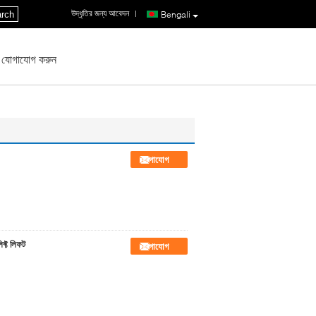
উদ্ধৃতির জন্য আবেদন
|
rch
Bengali
 যোগাযোগ করুন
যোগাযোগ
ফ্ট লিফট
যোগাযোগ