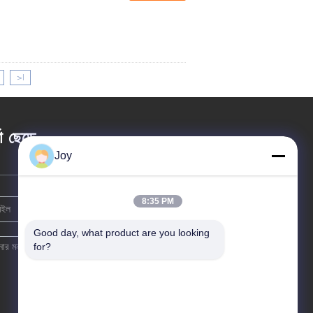
>|
তা ছেড়ে
Joy
8:35 PM
Good day, what product are you looking 
for?