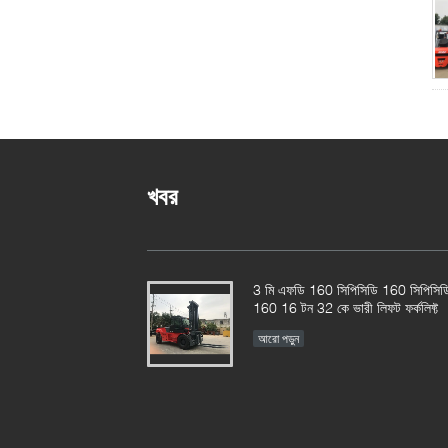
খবর
3 মি এফডি 160 সিপিসিডি 160 সিপিসিড
160 16 টন 32 কে ভারী লিফট ফর্কলিফ্ট
আরো পড়ুন