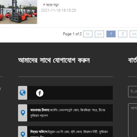
আরো পড়ুন
2021-11-18 18:13:20
Page 1 of 2
|<
<<
1
2
>>
আমাদের সাথে যোগাযোগ করুন
বার্
ি
কারখানার ঠিকানা:
আনপিং ডেভলপমেন্ট জোন, জিনজিয়াং শহর, চীনের
ফুজিয়ান প্রদেশ
বিক্রয় অফিসে:
রিয়ুয়ান এর লি রোড, হুলি জেলা, জিয়ামন সিটি, ফুজিয়ান