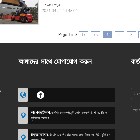
আরো পড়ুন
2021-04-21 11:45:02
Page 1 of 3
|<
<<
1
2
3
আমাদের সাথে যোগাযোগ করুন
বার্
ি
কারখানার ঠিকানা:
আনপিং ডেভলপমেন্ট জোন, জিনজিয়াং শহর, চীনের
ফুজিয়ান প্রদেশ
বিক্রয় অফিসে:
রিয়ুয়ান এর লি রোড, হুলি জেলা, জিয়ামন সিটি, ফুজিয়ান