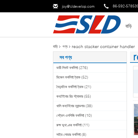
86-592-57853
joy@sldevelop.com
বাড়ি
reach stacker container handler
বাড়ি
পণ্য
r
সব পণ্য
(3
ভারী লিফট ফর্কলিফ্ট
(276)
ডিজেল ফর্কলিফ্ট ট্রাক
(52)
বৈদ্যুতিক ফর্কলিফ্ট ট্রাক
(21)
কনটেইনার রিচ স্ট্যাকার
(55)
খালি কনটেইনার হ্যান্ডলার
(38)
পেট্রল এলপিজি ফর্কলিফ্ট
(10)
রুক্ষ ভূখণ্ডের ফর্কলিফ্ট
(11)
সাইড লোডার ফর্কলিফ্ট
(8)