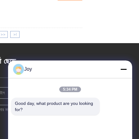
>>
>|
তা ছেড়ে
Joy
5:34 PM
Good day, what product are you looking 
for?