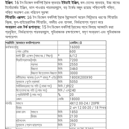
ইঞ্জিন:
16 টন ডিজেল ফর্কলিফ্ট ট্রাক ব্যবহার
ইউচাই ইঞ্জিন,
কম তেলের ব্যবহার, উচ্চ মানের
টার্বোচার্জড ইঞ্জিন, ভাল পাওয়ার পারফরম্যান্স, বড় টর্কের মজুদ রয়েছে শক্তিশালী শক্তি,
শক্তি সংরক্ষণ এবং পরিবেশ সুরক্ষা
স্টিয়ারিং এক্সেল:
16 টন ডিজেল ফর্কলিফ্ট ট্রাক ট্রান্সভার্স অয়েল সিলিন্ডার ধরণের স্টিয়ারিং
ব্রিজ, ফুল-হাইড্রোলিক স্টিয়ারিং, নমনীয় এবং হালকা, নির্ভরযোগ্য গ্রহণ করে
সংক্রমণ এবং টর্ক রূপান্তর:
15 টন ডিজেল ফর্কলিফ্ট ট্রাকের সাথে মিলছে
আমদানি করা
প্রযুক্তি, নির্ভরযোগ্য পারফরম্যান্স, সুবিধাজনক রক্ষণাবেক্ষণ, মসৃণ সংক্রমণ এবং সুবিধাজনক
অপারেশন
পরামিতি:
যানবাহন কনফিগারেশন
এফ
ডি
ঘ
।
0
কর্মক্ষমতা
গ্ম
16000
লোড সেন্টার
600
মাস্ট টিল্ট এঙ্গেল (সামনের / পিছন)
º
6/12
স্থিতিস্থাপক
দৈর্ঘ্য
মিমি
7200
প্রস্থ
মিমি
2550
উচ্চতা
মিমি
3460
উচ্চতা উত্তোলন উচ্চতা
মিমি
3000
কাঁটাচামচ আকার (এল * ডাব্লু * এইচ)
মিমি
1800X200X90
নূন্যতম।ঘূর্ণন ব্যাসার্ধ
মিমি
5050
সর্বাধিকভ্রমণের গতি (বোঝা সহ)
কিমি / ঘন্টা
22
উত্তোলনের গতি (লোড সহ)
মিমি / এস
240
গ্রেডিবিলিটি (লোড সহ)
%
20
ওজন
কেজি
18000
পাগড়ি
সামনে
4X12.00-24 / 20PR
রিয়ার
2 এক্স 12.00-20 / 18 পিআর
চাকা চাল
সামনে
মিমি
1850
রিয়ার
মিমি
2130
হুইলবেস
মিমি
3600
নূন্যতম।স্থল ছাড়পত্র
মিমি
270