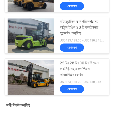
যোগাযোগ
হাইড্রোলিক ফর্ক পজিশনার সহ
কামিন্স ইঞ্জিন 30 টি কনটেইনার
হ্যান্ডলিং ফর্কলিফ্ট
USD123,188.00~USD130,345.00/ Unit MOQ:1 একক
যোগাযোগ
25 টন 28 টন 30 টন ডিজেল
ফর্কলিফ্ট সহ এফওপিএস
আরওপিএস কেবিন
USD123,188.00~USD130,345.00/ Unit MOQ:1 একক
যোগাযোগ
ভারী লিফট ফর্কলিফ্ট