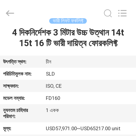
Xiamen
Sealand
Development
Co.,
Ltd..
ভারী লিফট ফর্কলিফ্ট
All
Rights
Reserved.
4 দিকনির্দেশক 3 মিটার উচ্চ উত্থান 14t
বাড়ি
15t 16 টি ভারী দায়িত্ব ফোরকলিফ্ট
পণ্য
উৎপত্তি স্থল:
চীন
আমাদের
পরিচিতিমুলক নাম:
SLD
সম্পর্কে
সাক্ষ্যদান:
ISO, CE
মডেল নম্বার:
FD160
কারখানা
ন্যূনতম চাহিদার
1 একক
ভ্রমণ
পরিমাণ:
মূল্য:
USD57,971.00~USD65217.00 unit
মান