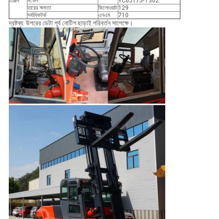
ইঞ্জিন
মডেল
YC6J175-T302
হারের ক্ষমতা
কিলোওয়াট
129
সর্বাধিকটর্ক
এনএম
710
দ্রষ্টব্য: উপরের ডেটা পূর্ব নোটিশ ছাড়াই পরিবর্তন সাপেক্ষে।