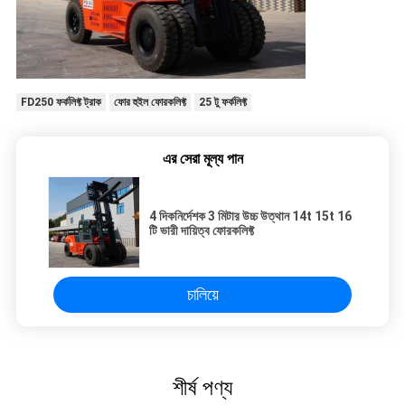
FD250 ফর্কলিফ্ট ট্রাক
ফোর হুইল ফোরকলিফ্ট
25 টু ফর্কলিফ্ট
এর সেরা মূল্য পান
4 দিকনির্দেশক 3 মিটার উচ্চ উত্থান 14t 15t 16
টি ভারী দায়িত্ব ফোরকলিফ্ট
চালিয়ে
শীর্ষ পণ্য