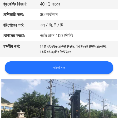
প্যাকেজিং বিবরণ:
40HQ পাত্রে
নিয়ন্ত্রণ
ডেলিভারি সময়:
30 কার্যদিবস
সাইট
পরিশোধের শর্ত:
এল / সি, টি / টি
ম্যাপ
যোগানের ক্ষমতা:
প্রতি মাসে 100 ইউনিট
লক্ষণীয় করা:
,
,
14 টি হাই রাইজ ফোর্কলিফ্ট লিফটার
14 টি হেভি ডিউটি ​​ফোরকলিফ্ট
PRIVACY
16 টি হাইড্রোলিক লিফট ট্রাক
POLICY
ভালো দাম