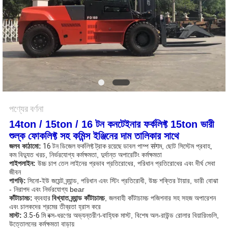
পণ্যের বর্ণনা
14ton / 15ton / 16 টন কনটেইনার ফর্কলিফ্ট 15ton ভারী
শুল্ক ফোকলিফ্ট সহ কমিন্স ইঞ্জিনের দাম তালিকার সাথে
জলব কাঠামো:
16 টন ডিজেল ফর্কলিফ্ট ট্রাক রয়েছে
ডাবল পাম্প संगম, ছোট সিস্টেম প্রবাহ,
কম বিদ্যুত খরচ, নির্ভরযোগ্য কর্মক্ষমতা, দুর্দান্ত অপারেটিং কর্মক্ষমতা
পাইপলাইন:
উচ্চ চাপ তেল লাইনের প্রভাব প্রতিরোধের, পরিধান প্রতিরোধের এবং দীর্ঘ সেবা
জীবন
পাগড়ি
:
সিনো-ইউ জয়েন্ট ব্র্যান্ড, পরিধান এবং স্টিং প্রতিরোধী, উচ্চ শক্তির টায়ার, ভারী বোঝা
- নিরাপদ এবং নির্ভরযোগ্য bear
কাঁটাচামচ:
ব্যবহার
বিখ্যাত ব্র্যান্ড কাঁটাচামচ
, জলবাহী কাঁটাচামচ পজিশনার সহ সহজ অপারেশন
এবং চালকদের শ্রমের তীব্রতা হ্রাস করে
মাস্ট:
3.5-6 মি
বক্স-ধরণের অভ্যন্তরীণ-বাহ্যিক মাস্ট, বিশেষ অল-রাউন্ড রোলার বিয়ারিংগুলি,
উত্তোলনের কর্মক্ষমতা বাড়ায়