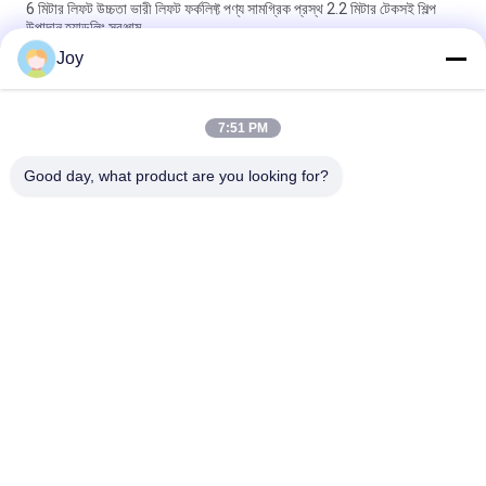
6 মিটার লিফট উচ্চতা ভারী লিফট ফর্কলিফ্ট পণ্য সামগ্রিক প্রস্থ 2.2 মিটার টেকসই শিল্প
উপাদান হ্যান্ডলিং সরঞ্জাম
Joy
বক্স টাইপ ইনার আউটার মাস্ট কাউন্টারব্যালেন্স ফর্কলিফ্ট সামগ্রিক আকার
৭২০০x২৫৫০x৩৪৬০মিমি গুদামঘরের জন্য হেভি ডিউটি ​​লিফটিং ভেহিকেল
7:51 PM
210 বার হাইড্রোলিক সিস্টেম চাপ ভারী লিফট ফোর্কলিফ্ট নামমাত্র ক্ষমতা 16000 কেজি
কাস্টমাইজড ই এম ভারী দায়িত্ব কাজ জন্য আদর্শ
Good day, what product are you looking for?
সব
ভারী লিফট ফর্কলিফ্ট
ডিজেল ফর্কলিফ্ট ট্রাক
বৈদ্যুতিক ফর্কলিফ্ট ট্রাক
কনটেইনার রিচ স্ট্যাকার
খালি কনটেইনার হ্যান্ডলার
পেট্রল এলপিজি ফর্কলিফ্ট
রুক্ষ ভূখণ্ডের ফর্কলিফ্ট
সাইড লোডার ফর্কলিফ্ট