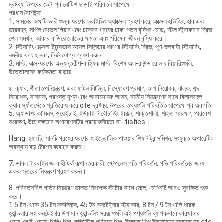
দ্রষ্টব্য: উপরের ডেটা পূর্ব নোটিশ ছাড়াই পরিবর্তন সাপেক্ষে।
প্রধান বৈশিষ্ট্য:
1. সামনের অক্ষটি ভারী শুল্ক ধরণের ড্রাইভিং অ্যাক্সেল গ্রহণ করে, এক্সেল হাউজিং, হাব এবং
ভারবহন, সর্পিল বেভেল গিয়ার এবং চক্রের গ্রহের চাকা পতন বৃদ্ধির মোড়, স্টিল স্ট্রাকচার ব্রিজ
শেল সমর্থন, আকার বাড়িয়ে লোডের ক্ষমতা এবং পরিষেবা জীবন বৃদ্ধি করে।
2. স্টিয়ারিং এক্সেল: ট্রান্সভার্স অয়েল সিলিন্ডার ধরণের স্টিয়ারিং ব্রিজ, পূর্ণ-জলবাহী স্টিয়ারিং,
নমনীয় এবং হালকা, নির্ভরযোগ্য গ্রহণ করুন
3. মাস্ট: বাক্স-ধরণের অভ্যন্তরীণ-বাহ্যিক মাস্ট, বিশেষ অল-রাউন্ড রোলার বিয়ারিংগুলি,
উত্তোলনের কর্মক্ষমতা বাড়ায়
৪. ক্যাব: শীতাতপনিয়ন্ত্রণ, এবং ফাটল ঝিল্লি, বিস্ফোরণ প্রমাণ, তাপ নিরোধক, ঝলক, শব্দ
নিরোধক, সানরূফ, প্রশস্ত দৃশ্য এবং আরামদায়ক আসন, নমনীয় নিয়ন্ত্রণের সাথে বিলাসবহুল
ক্যাব স্যাঁতসেঁতে প্রতিরোধ করে ote দ্রষ্টব্য: উপরের তথ্যগুলি পরিবর্তিত সাপেক্ষে পূর্ব অবগতি.
5. অ্যাডাপ্ট কামিনস, ওয়েইচাই, ইউচাই টার্বোচার্জিং ইঞ্জিন, শক্তিশালী, শক্তি সংরক্ষণ, পরিবেশ
সংরক্ষণ, উচ্চ দক্ষতার অপারেশনটির প্রয়োজনীয়তা সা- tisfies।
Hang. হ্যাংচি, সানচি গ্রহের ধরণের হাইড্রোলিক পাওয়ার শিফট ট্রান্সমিশন, সংযুক্ত অপারেটিং
অবস্থায় বড় ট্রেশন ব্যবহার করুন।
7. ডাবল টারবাইন জলবাহী টর্ক রূপান্তরকারী, স্টেপলেস গতি পরিবর্তন, গতি পরিবর্তনের জন্য
একক স্তরের নিয়ন্ত্রণ গ্রহণ করুন।
8. পরিবর্তনশীল গতির নিয়ন্ত্রণ ভালভ নিরপেক্ষ স্টার্টার সাথে মেলে, মেশিনটি আরও সুরক্ষিত শুরু
করে।
1.5 টন থেকে 35 টন ফর্কলিফ্টস, 45 টন কনটেইনার স্ট্যাকার, 8 টন / 9 টন খালি ধারক
হ্যান্ডলার সহ কনটেইনার উপাদান হ্যান্ডলিং সরঞ্জামগুলি এই পণ্যগুলি ব্যাপকভাবে কারখানার
গুদাম, পোর্ট ওয়ার্ফ, শিপিং শিল্প, লজিস্টিক পরিবহন শিল্প, ইস্পাত শিল্প ইত্যাদিতে ব্যবহৃত হয় etc.