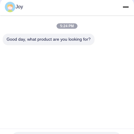
Joy
বক্স টাইপ ইনার আউটার মাস্ট কাউন্টারব্যালেন্স ফর্কলিফ্ট সামগ্রিক আকার
৭২০০x২৫৫০x৩৪৬০মিমি গুদামঘরের জন্য হেভি ডিউটি ​​লিফটিং ভেহিকেল
5:24 PM
210 বার হাইড্রোলিক সিস্টেম চাপ ভারী লিফট ফোর্কলিফ্ট নামমাত্র ক্ষমতা 16000 কেজি
কাস্টমাইজড ই এম ভারী দায়িত্ব কাজ জন্য আদর্শ
Good day, what product are you looking for?
সব
ভারী লিফট ফর্কলিফ্ট
ডিজেল ফর্কলিফ্ট ট্রাক
বৈদ্যুতিক ফর্কলিফ্ট ট্রাক
কনটেইনার রিচ স্ট্যাকার
খালি কনটেইনার হ্যান্ডলার
পেট্রল এলপিজি ফর্কলিফ্ট
রুক্ষ ভূখণ্ডের ফর্কলিফ্ট
সাইড লোডার ফর্কলিফ্ট