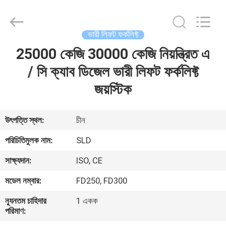
Xiamen
Sealand
Development
Co.,
Ltd..
ভারী লিফট ফর্কলিফ্ট
All
Rights
Reserved.
25000 কেজি 30000 কেজি নিয়ন্ত্রিত এ
বাড়ি
/ সি ক্যাব ডিজেল ভারী লিফট ফর্কলিফ্ট
পণ্য
জয়স্টিক
আমাদের
উৎপত্তি স্থল:
চীন
সম্পর্কে
পরিচিতিমুলক নাম:
SLD
সাক্ষ্যদান:
ISO, CE
কারখানা
মডেল নম্বার:
FD250, FD300
ভ্রমণ
ন্যূনতম চাহিদার
1 একক
পরিমাণ:
মান