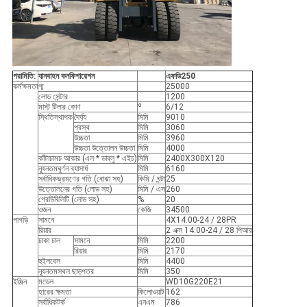
পরামিতি:
যানবাহন কনফিগারেশন
এফ
ডি
250
কর্মক্ষমতা
গ্ম
25000
লোড সেন্টার
1200
মাস্ট টিলার কোণ
º
6/12
স্থিতিস্থাপক
দৈর্ঘ্য
মিমি
9010
প্রস্থ
মিমি
3060
উচ্চতা
মিমি
3960
উচ্চতা উত্তোলন উচ্চতা
মিমি
4000
কাঁটাচামচ আকার (এল * ডাব্লু * এইচ)
মিমি
2400X300X120
ন্যূনতমঘূর্ণন ব্যাসার্ধ
মিমি
6160
সর্বাধিকভ্রমণের গতি (বোঝা সহ)
কিমি / ঘন্টা
25
উত্তোলনের গতি (লোড সহ)
মিমি / এস
260
গ্রেডিবিলিটি (লোড সহ)
%
20
ওজন
কেজি
34500
পাগড়ি
সামনে
4X14.00-24 / 28PR
রিয়ার
2 এক্স 14.00-24 / 28 পিআর
চাকা চাল
সামনে
মিমি
2200
রিয়ার
মিমি
2170
হুইলবেস
মিমি
4400
ন্যূনতমস্থল ছাড়পত্র
মিমি
350
ইঞ্জিন
মডেল
WD10G220E21
হারের ক্ষমতা
কিলোওয়াট
162
সর্বাধিকটর্ক
এনএম
786