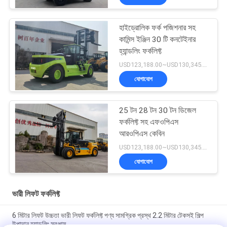
হাইড্রোলিক ফর্ক পজিশনার সহ
কামিন্স ইঞ্জিন 30 টি কনটেইনার
হ্যান্ডলিং ফর্কলিফ্ট
USD123,188.00~USD130,345.00/ Unit MOQ:1 একক
যোগাযোগ
25 টন 28 টন 30 টন ডিজেল
ফর্কলিফ্ট সহ এফওপিএস
আরওপিএস কেবিন
USD123,188.00~USD130,345.00/ Unit MOQ:1 একক
যোগাযোগ
ভারী লিফট ফর্কলিফ্ট
6 মিটার লিফট উচ্চতা ভারী লিফট ফর্কলিফ্ট পণ্য সামগ্রিক প্রস্থ 2.2 মিটার টেকসই শিল্প
উপাদান হ্যান্ডলিং সরঞ্জাম