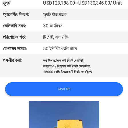
মূল্য:
USD123,188.00~USD130,345.00/ Unit
নিয়ন্ত্রণ
প্যাকেজিং বিবরণ:
ফ্ল্যাট র্যাক ধারক
সাইট
ডেলিভারি সময়:
30 কার্যদিবস
ম্যাপ
পরিশোধের শর্ত:
টি / টি, এল / সি
যোগানের ক্ষমতা:
50 ইউনিট প্রতি মাসে
PRIVACY
লক্ষণীয় করা:
,
POLICY
জয়স্টিক কন্ট্রোল ভারী লিফট ফোর্কলিফ্ট
,
সংযুক্ত এ / সি ক্যাব ভারী লিফট ফোরকলিফ্ট
25000 কেজি ডিজেল ভারী লিফট ফোরক্লিফ্ট
ভালো দাম