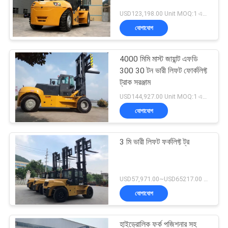
USD123,198.00 Unit MOQ:1 একক
যোগাযোগ
4000 মিমি মাস্ট জায়ান্ট এফডি
300 30 টন ভারী লিফট ফোর্কলিফ্ট
ট্রাক সরঞ্জাম
USD144,927.00 Unit MOQ:1 একক
যোগাযোগ
3 মি ভারী লিফট ফর্কলিফ্ট ট্র
USD57,971.00~USD65217.00 unit MOQ:1 একক
যোগাযোগ
হাইড্রোলিক ফর্ক পজিশনার সহ