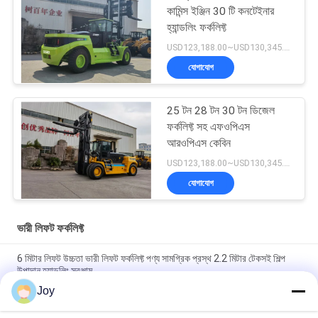
কামিন্স ইঞ্জিন 30 টি কনটেইনার
হ্যান্ডলিং ফর্কলিফ্ট
USD123,188.00~USD130,345.00/ Unit MOQ:1 একক
যোগাযোগ
25 টন 28 টন 30 টন ডিজেল
ফর্কলিফ্ট সহ এফওপিএস
আরওপিএস কেবিন
USD123,188.00~USD130,345.00/ Unit MOQ:1 একক
যোগাযোগ
ভারী লিফট ফর্কলিফ্ট
6 মিটার লিফট উচ্চতা ভারী লিফট ফর্কলিফ্ট পণ্য সামগ্রিক প্রস্থ 2.2 মিটার টেকসই শিল্প
উপাদান হ্যান্ডলিং সরঞ্জাম
Joy
বক্স টাইপ ইনার আউটার মাস্ট কাউন্টারব্যালেন্স ফর্কলিফ্ট সামগ্রিক আকার
৭২০০x২৫৫০x৩৪৬০মিমি গুদামঘরের জন্য হেভি ডিউটি ​​লিফটিং ভেহিকেল