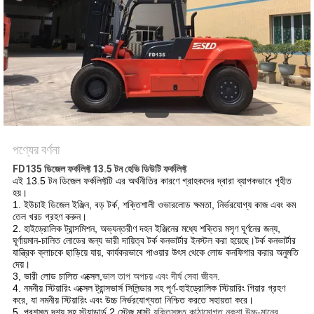
পণ্যের বর্ণনা
FD135 ডিজেল ফর্কলিফ্ট 13.5 টন হেভি ডিউটি ​​ফর্কলিফ্ট
এই 13.5 টন ডিজেল ফর্কলিফ্টটি এর অর্থনীতির কারণে গ্রাহকদের দ্বারা ব্যাপকভাবে গৃহীত
হয়।
1. ইউচাই ডিজেল ইঞ্জিন, বড় টর্ক, শক্তিশালী ওভারলোড ক্ষমতা, নির্ভরযোগ্য কাজ এবং কম
তেল খরচ গ্রহণ করুন।
2. হাইড্রোলিক ট্রান্সমিশন, অভ্যন্তরীণ দহন ইঞ্জিনের মধ্যে শক্তির মসৃণ ঘূর্ণনের জন্য,
ঘূর্ণায়মান-চালিত লোডের জন্য ভারী দায়িত্ব টর্ক কনভার্টার ইনস্টল করা হয়েছে।টর্ক কনভার্টার
যান্ত্রিক ক্লাচকে ছাড়িয়ে যায়, কার্যকরভাবে পাওয়ার উৎস থেকে লোড কনফিগার করার অনুমতি
দেয়।
3, ভারী লোড চালিত এক্সেল,
ভাল তাপ অপচয় এবং দীর্ঘ সেবা জীবন.
4. নমনীয় স্টিয়ারিং এক্সেল ট্রান্সভার্স সিলিন্ডার সহ পূর্ণ-হাইড্রোলিক স্টিয়ারিং গিয়ার গ্রহণ
করে, যা নমনীয় স্টিয়ারিং এবং উচ্চ নির্ভরযোগ্যতা নিশ্চিত করতে সহায়তা করে।
5. প্রশস্ত দৃশ্য সহ স্ট্যান্ডার্ড 2 স্টেজ মাস্ট,
যুক্তিসঙ্গত কাঠামোগত নকশা উচ্চ-মানের