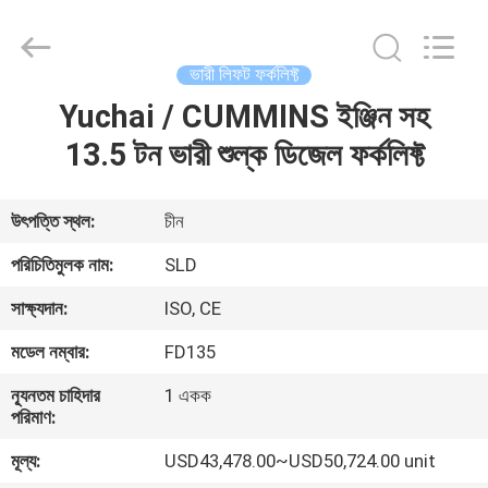
Xiamen
Sealand
Development
Co.,
Ltd..
ভারী লিফট ফর্কলিফ্ট
All
Rights
Reserved.
Yuchai / CUMMINS ইঞ্জিন সহ
বাড়ি
13.5 টন ভারী শুল্ক ডিজেল ফর্কলিফ্ট
পণ্য
উৎপত্তি স্থল:
চীন
আমাদের
পরিচিতিমুলক নাম:
SLD
সম্পর্কে
সাক্ষ্যদান:
ISO, CE
মডেল নম্বার:
FD135
কারখানা
ন্যূনতম চাহিদার
1 একক
ভ্রমণ
পরিমাণ:
মূল্য:
USD43,478.00~USD50,724.00 unit
মান