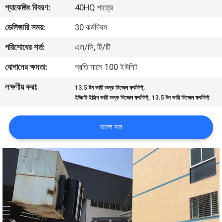
প্যাকেজিং বিবরণ:
40HQ পাত্রে
নিয়ন্ত্রণ
ডেলিভারি সময়:
30 কর্মদিবস
সাইট
পরিশোধের শর্ত:
এল/সি, টি/টি
ম্যাপ
যোগানের ক্ষমতা:
প্রতি মাসে 100 ইউনিট
লক্ষণীয় করা:
,
13.5 টন ভারী শুল্ক ডিজেল ফর্কলিফ্ট
PRIVACY
,
ইউচাই ইঞ্জিন ভারী শুল্ক ডিজেল ফর্কলিফ্ট
13.5 টন ভারী ডিজেল ফর্কলিফ্ট
POLICY
ভালো দাম