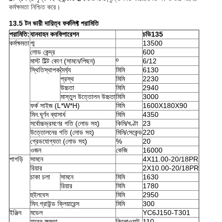
কর্মক্ষমতা নিশ্চিত করে।
13.5 টন ভারী দায়িত্ব ফর্কলিফ্ট পরামিতি
পরামিতি:
যানবাহন কনফিগারেশন
চ
ডি
135
কর্মক্ষমতা
গ্ম
13500
লোড কেন্দ্র
600
মাস্ট টিল্ট কোণ (সামনে/পিছন)
º
6/12
স্থিতিস্থাপক
দৈর্ঘ্য
মিমি
6130
প্রস্থ
মিমি
2230
উচ্চতা
মিমি
2940
মাস্তুল উত্তোলন উচ্চতা
মিমি
3000
ফর্ক সাইজ (L*W*H)
মিমি
1600X180X90
মিন.ঘূর্ণন ব্যাসার্ধ
মিমি
4350
সর্বোচ্চভ্রমণের গতি (লোড সহ)
কিমি/ঘণ্টা
23
উত্তোলনের গতি (লোড সহ)
মিমি/সেকেন্ড
220
গ্রেডযোগ্যতা (লোড সহ)
%
20
ওজন
কেজি
16000
পাগড়ি
সামনে
4X11.00-20/18PR
রিয়ার
2X10.00-20/18PR
চাকা চলা
সামনে
মিমি
1630
রিয়ার
মিমি
1780
হুইলবেস
মিমি
2950
মিন.গ্রাউন্ড ক্লিয়ারেন্স
মিমি
300
ইঞ্জিন
মডেল
YC6J150-T301
হারের ক্ষমতা
কিলোওয়াট
110