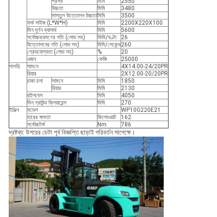
প্রস্থ
মিমি
2550
উচ্চতা
মিমি
3480
মাস্তুল উত্তোলন উচ্চতা
মিমি
3500
ফর্ক সাইজ (L*W*H)
মিমি
2200X220X100
মিন.ঘূর্ণন ব্যাসার্ধ
মিমি
5600
সর্বোচ্চভ্রমণের গতি (লোড সহ)
কিমি/ঘণ্টা
26
উত্তোলনের গতি (লোড সহ)
মিমি/সেকেন্ড
260
গ্রেডযোগ্যতা (লোড সহ)
%
20
ওজন
কেজি
25000
পাগড়ি
সামনে
4X14.00-24/20PR
রিয়ার
2X12.00-20/20PR
চাকা চলা
সামনে
মিমি
1850
রিয়ার
মিমি
2130
হুইলবেস
মিমি
4050
মিন.গ্রাউন্ড ক্লিয়ারেন্স
মিমি
270
ইঞ্জিন
মডেল
WP10G220E21
হারের ক্ষমতা
কিলোওয়াট
162
সর্বোচ্চটর্ক
Nm
786
দ্রষ্টব্য: উপরের ডেটা পূর্ব বিজ্ঞপ্তি ছাড়াই পরিবর্তন সাপেক্ষে।