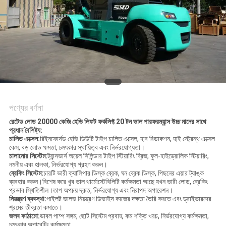
পণ্যের বর্ণনা
রেটেড লোড 20000 কেজি হেভি লিফট ফর্কলিফ্ট 20 টন ভাল পারফরম্যান্স উচ্চ মানের সাথে
প্রধান বৈশিষ্ট্য
:
চালিত এক্সেল
:
রিইনফোর্সড হেভি ডিউটি ​​টাইপ চালিত এক্সেল, হাব রিডাকশন, হাই স্ট্রেন্থ এক্সেল
কেস, বড় লোড ক্ষমতা, চমৎকার স্থায়িত্ব এবং নির্ভরযোগ্যতা।
চালানোর সিস্টেম:
ট্রান্সভার্স অয়েল সিলিন্ডার টাইপ স্টিয়ারিং ব্রিজ, ফুল-হাইড্রোলিক স্টিয়ারিং,
নমনীয় এবং হালকা, নির্ভরযোগ্য গ্রহণ করুন।
ব্রেকিং সিস্টেম:
চারটি ভারী ক্যালিপার ডিস্ক ব্রেক, ঘন ব্রেক ডিস্ক, পিছনের এয়ার ট্যাঙ্ক
ব্যবহার করুন।বিশেষ করে খুব ভাল থার্মোস্টেবিলিটি কর্মক্ষমতা আছে যখন ভারী লোড, ব্রেকিং
প্রভাব স্থিতিশীল।তাপ অপচয় দ্রুত, নির্ভরযোগ্য এবং নিরাপদ অপারেশন।
নিয়ন্ত্রণ ব্যবস্থা:
পাইলট ভালভ নিয়ন্ত্রণ ডিভাইস কাজের দক্ষতা তৈরি করতে এবং ড্রাইভারদের
শ্রমের তীব্রতা কমাতে।
জলব কাঠামো:
ডাবল পাম্প সঙ্গম, ছোট সিস্টেম প্রবাহ, কম শক্তি খরচ, নির্ভরযোগ্য কর্মক্ষমতা,
চমৎকার অপারেটিং কর্মক্ষমতা