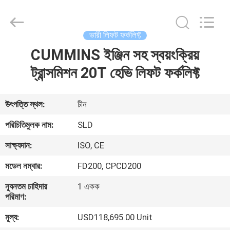
Xiamen
Sealand
Development
Co.,
Ltd..
ভারী লিফট ফর্কলিফ্ট
All
Rights
Reserved.
CUMMINS ইঞ্জিন সহ স্বয়ংক্রিয়
বাড়ি
ট্রান্সমিশন 20T হেভি লিফট ফর্কলিফ্ট
পণ্য
উৎপত্তি স্থল:
চীন
আমাদের
পরিচিতিমুলক নাম:
SLD
সম্পর্কে
সাক্ষ্যদান:
ISO, CE
মডেল নম্বার:
FD200, CPCD200
কারখানা
ন্যূনতম চাহিদার
1 একক
ভ্রমণ
পরিমাণ:
মূল্য:
USD118,695.00 Unit
মান