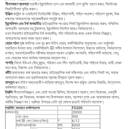
শীতলকরণ ব্যবস্থা:
স্বাধীন ট্রান্সমিশন তেল এবং জলবাহী তেল কুলিং গ্রহণ করুন, সিস্টেমের
স্থিতিশীলতা বৃদ্ধি করুন।
ইঞ্জিন:
কামিন্স বা ওয়েইচাই টার্বোচার্জিং ইঞ্জিন, শক্তিশালী, শক্তি সংরক্ষণ, পরিবেশ সুরক্ষা, উচ্চ
দক্ষতার অপারেশনের প্রয়োজনীয়তা সন্তুষ্ট করে।
ট্রান্সমিশন এবং টর্ক কনভার্টার:
হাইড্রোলিক পাওয়ার শিফট ট্রান্সমিশন ব্যবহার করুন, সম্মিলিত
অপারেটিং অবস্থায় বড় ট্র্যাকশন, ট্রান্সমিশন সিস্টেম আরও নির্ভরযোগ্য।
ডবল টারবাইন হাইড্রোলিক টর্ক কনভার্টার, গতি পরিবর্তনের জন্য একক লিভার নিয়ন্ত্রণ,
অপারেশনের জন্য সহজ গ্রহণ করুন।
ফ্রেম গঠন:
সূক্ষ্ম কারিগর এবং দৃঢ় বক্স-টাইপ ফ্রেম, ফর্কলিফ্টগুলির অনুপ্রস্থ এবং অনুদৈর্ঘ্য
স্থায়িত্ব উন্নত করে।ফর্কলিফ্টগুলি 3D সসীম উপাদান বিশ্লেষণ, উচ্চতর কাঠামো, নির্ভরযোগ্য
গুণমান, ননডেস্ট্রাকটিভ পরীক্ষার মাধ্যমে প্রধান ওয়েল্ডিং অংশগুলি, শক্তিশালী কাঠামো, সেতু
এবং ফ্রেমের সাথে কার্যকর সমন্বয়ের মাধ্যমে পায়।
পাগড়ি:
সিনো-ইউএস যৌথ ব্র্যান্ড, পরিধান এবং স্টিং প্রতিরোধী, উচ্চ শক্তির টায়ার, ভারী বোঝা
বহন করে, নিরাপদ এবং নির্ভরযোগ্য।
কাঁটা:
ক্যাসকেড ফর্ক ব্যবহার করুন, হাইড্রোলিক ফর্ক পজিশনার এবং সাইড শিফট সহ, সহজে
অপারেশন করুন এবং ড্রাইভারদের শ্রমের তীব্রতা হ্রাস করুন।
মাস্তুল:
বক্স-টাইপ অভ্যন্তরীণ-বাহ্যিক মাস্তুল, বিশেষ অল-রাউন্ড রোলার বিয়ারিং, উত্তোলন
কর্মক্ষমতা বাড়ায়।
ট্যাক্সি:
শীতাতপনিয়ন্ত্রণ, এবং ফেটে যাওয়া ঝিল্লি, বিস্ফোরণ প্রমাণ, তাপ নিরোধক, একদৃষ্টি
প্রতিরোধ, শব্দ নিরোধক, সানরুফ সহ বিলাসবহুল ক্যাব, প্রশস্ত দৃশ্য এবং আরামদায়ক আসন,
নমনীয় নিয়ন্ত্রণ সহ। দ্রষ্টব্য: উপরের ডেটা পূর্ব ঘোষণা ছাড়াই পরিবর্তন সাপেক্ষে।
পরামিতি:
যানবাহন কনফিগারেশন
FD
2
0
0
কর্মক্ষমতা
গ্ম
20000
লোড কেন্দ্র
900
মাস্ট টিল্ট কোণ (সামনে/পিছন)
º
6/12
স্থিতিস্থাপক
দৈর্ঘ্য
মিমি
8000