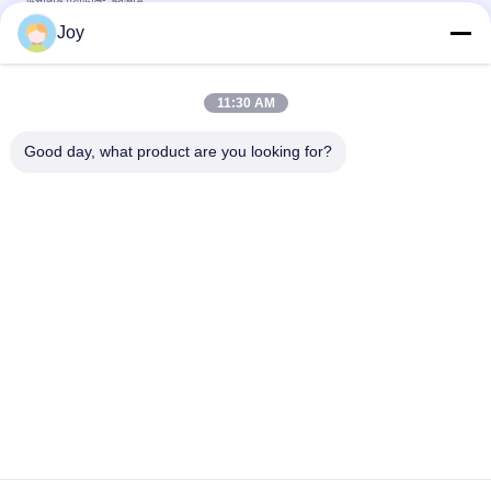
উপাদান হ্যান্ডলিং সরঞ্জাম
Joy
বক্স টাইপ ইনার আউটার মাস্ট কাউন্টারব্যালেন্স ফর্কলিফ্ট সামগ্রিক আকার
৭২০০x২৫৫০x৩৪৬০মিমি গুদামঘরের জন্য হেভি ডিউটি ​​লিফটিং ভেহিকেল
11:30 AM
210 বার হাইড্রোলিক সিস্টেম চাপ ভারী লিফট ফোর্কলিফ্ট নামমাত্র ক্ষমতা 16000 কেজি
কাস্টমাইজড ই এম ভারী দায়িত্ব কাজ জন্য আদর্শ
Good day, what product are you looking for?
সব
ভারী লিফট ফর্কলিফ্ট
ডিজেল ফর্কলিফ্ট ট্রাক
বৈদ্যুতিক ফর্কলিফ্ট ট্রাক
কনটেইনার রিচ স্ট্যাকার
খালি কনটেইনার হ্যান্ডলার
পেট্রল এলপিজি ফর্কলিফ্ট
রুক্ষ ভূখণ্ডের ফর্কলিফ্ট
সাইড লোডার ফর্কলিফ্ট