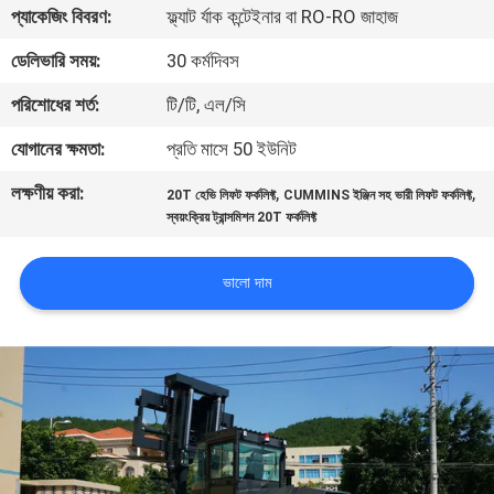
প্যাকেজিং বিবরণ:
ফ্ল্যাট র্যাক কন্টেইনার বা RO-RO জাহাজ
নিয়ন্ত্রণ
ডেলিভারি সময়:
30 কর্মদিবস
সাইট
পরিশোধের শর্ত:
টি/টি, এল/সি
ম্যাপ
যোগানের ক্ষমতা:
প্রতি মাসে 50 ইউনিট
লক্ষণীয় করা:
,
,
20T হেভি লিফট ফর্কলিফ্ট
CUMMINS ইঞ্জিন সহ ভারী লিফট ফর্কলিফ্ট
PRIVACY
স্বয়ংক্রিয় ট্রান্সমিশন 20T ফর্কলিফ্ট
POLICY
ভালো দাম