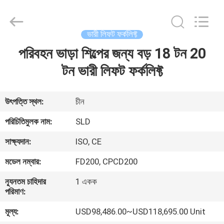
Xiamen
Sealand
Development
Co.,
Ltd..
ভারী লিফট ফর্কলিফ্ট
All
Rights
Reserved.
পরিবহন ভাড়া শিল্পের জন্য বড় 18 টন 20
বাড়ি
টন ভারী লিফট ফর্কলিফ্ট
পণ্য
উৎপত্তি স্থল:
চীন
আমাদের
পরিচিতিমুলক নাম:
SLD
সম্পর্কে
সাক্ষ্যদান:
ISO, CE
মডেল নম্বার:
FD200, CPCD200
কারখানা
ন্যূনতম চাহিদার
1 একক
ভ্রমণ
পরিমাণ:
মূল্য:
USD98,486.00~USD118,695.00 Unit
মান