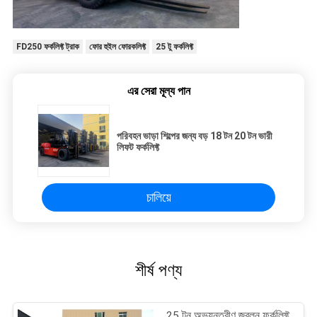
FD250 ফর্কলিফ্ট ট্রাক
ফোর হুইল ফোরকলিফ্ট
25 টু ফর্কলিফ্ট
এর সেরা মূল্য পান
পরিবহন ভাড়া শিল্পের জন্য বড় 18 টন 20 টন ভারী
লিফট ফর্কলিফ্ট
চালিয়ে
শীর্ষ পণ্য
25 টন অভ্যন্তরীণ জ্বলন ফর্কলিফ্ট