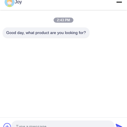
Joy
বক্স টাইপ ইনার আউটার মাস্ট কাউন্টারব্যালেন্স ফর্কলিফ্ট সামগ্রিক আকার
৭২০০x২৫৫০x৩৪৬০মিমি গুদামঘরের জন্য হেভি ডিউটি ​​লিফটিং ভেহিকেল
2:43 PM
210 বার হাইড্রোলিক সিস্টেম চাপ ভারী লিফট ফোর্কলিফ্ট নামমাত্র ক্ষমতা 16000 কেজি
কাস্টমাইজড ই এম ভারী দায়িত্ব কাজ জন্য আদর্শ
Good day, what product are you looking for?
সব
ভারী লিফট ফর্কলিফ্ট
ডিজেল ফর্কলিফ্ট ট্রাক
বৈদ্যুতিক ফর্কলিফ্ট ট্রাক
কনটেইনার রিচ স্ট্যাকার
খালি কনটেইনার হ্যান্ডলার
পেট্রল এলপিজি ফর্কলিফ্ট
রুক্ষ ভূখণ্ডের ফর্কলিফ্ট
সাইড লোডার ফর্কলিফ্ট