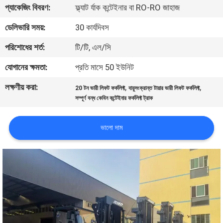
প্যাকেজিং বিবরণ:
ফ্ল্যাট র্যাক কন্টেইনার বা RO-RO জাহাজ
নিয়ন্ত্রণ
ডেলিভারি সময়:
30 কার্যদিবস
সাইট
পরিশোধের শর্ত:
টি/টি, এল/সি
ম্যাপ
যোগানের ক্ষমতা:
প্রতি মাসে 50 ইউনিট
লক্ষণীয় করা:
,
,
20 টন ভারী লিফট ফর্কলিফ্ট
বায়ুসংক্রান্ত টায়ার ভারী লিফট ফর্কলিফ্ট
PRIVACY
সম্পূর্ণ বন্ধ কেবিন কন্টেইনার ফর্কলিফ্ট ট্রাক
POLICY
ভালো দাম