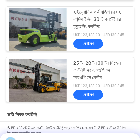
হাইড্রোলিক ফর্ক পজিশনার সহ
কামিন্স ইঞ্জিন 30 টি কনটেইনার
হ্যান্ডলিং ফর্কলিফ্ট
USD123,188.00~USD130,345.00/ Unit MOQ:1 একক
যোগাযোগ
25 টন 28 টন 30 টন ডিজেল
ফর্কলিফ্ট সহ এফওপিএস
আরওপিএস কেবিন
USD123,188.00~USD130,345.00/ Unit MOQ:1 একক
যোগাযোগ
ভারী লিফট ফর্কলিফ্ট
6 মিটার লিফট উচ্চতা ভারী লিফট ফর্কলিফ্ট পণ্য সামগ্রিক প্রস্থ 2.2 মিটার টেকসই শিল্প
উপাদান হ্যান্ডলিং সরঞ্জাম