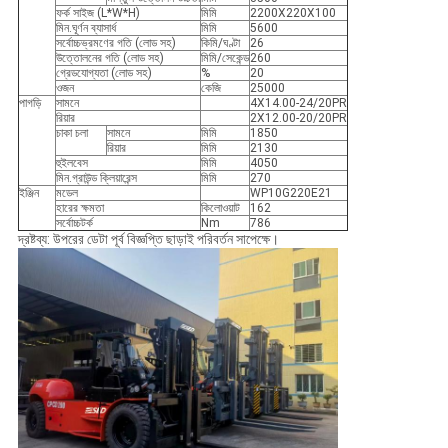
ফর্ক সাইজ (L*W*H)
মিমি
2200X220X100
মিন.ঘূর্ণন ব্যাসার্ধ
মিমি
5600
সর্বোচ্চভ্রমণের গতি (লোড সহ)
কিমি/ঘণ্টা
26
উত্তোলনের গতি (লোড সহ)
মিমি/সেকেন্ড
260
গ্রেডযোগ্যতা (লোড সহ)
%
20
ওজন
কেজি
25000
পাগড়ি
সামনে
4X14.00-24/20PR
রিয়ার
2X12.00-20/20PR
চাকা চলা
সামনে
মিমি
1850
রিয়ার
মিমি
2130
হুইলবেস
মিমি
4050
মিন.গ্রাউন্ড ক্লিয়ারেন্স
মিমি
270
ইঞ্জিন
মডেল
WP10G220E21
হারের ক্ষমতা
কিলোওয়াট
162
সর্বোচ্চটর্ক
Nm
786
দ্রষ্টব্য: উপরের ডেটা পূর্ব বিজ্ঞপ্তি ছাড়াই পরিবর্তন সাপেক্ষে।