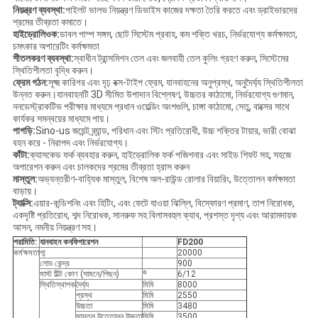
নিয়ন্ত্রণ ব্যবস্থা:
পাইলট ভালভ নিয়ন্ত্রণ ডিভাইস কাজের দক্ষতা তৈরি করতে এবং ড্রাইভারদের
শ্রমের তীব্রতা কমাতে।
হাইড্রোলিওক:
ডাবল পাম্প সঙ্গম, ছোট সিস্টেম প্রবাহ, কম শক্তি খরচ, নির্ভরযোগ্য কর্মক্ষমতা,
চমৎকার অপারেটিং কর্মক্ষমতা
শীতলকরণ ব্যবস্থা:
স্বাধীন ট্রান্সমিশন তেল এবং জলবাহী তেল কুলিং গ্রহণ করুন, সিস্টেমের
স্থিতিশীলতা বৃদ্ধি করুন।
ফ্রেম গঠন:
সূক্ষ্ম কারিগর এবং দৃঢ় বক্স-টাইপ ফ্রেম, যানবাহনের অনুপ্রস্থ, অনুদৈর্ঘ্য স্থিতিশীলতা
উন্নত করুন।যানবাহনটি 3D সীমিত উপাদান বিশ্লেষণ, উচ্চতর কাঠামো, নির্ভরযোগ্য গুণমান,
ননডেস্ট্রাকটিভ পরীক্ষার মাধ্যমে প্রধান ওয়েল্ডিং অংশগুলি, চাঙ্গা কাঠামো, সেতু, বাক্সের সাথে
কার্যকর সমন্বয়ের মাধ্যমে পায়।
পাগড়ি:
Sino-us জয়েন্ট ব্র্যান্ড, পরিধান এবং স্টিং প্রতিরোধী, উচ্চ শক্তির টায়ার, ভারী বোঝা
বহন করে - নিরাপদ এবং নির্ভরযোগ্য।
কাঁটা:
ক্যাসকেড ফর্ক ব্যবহার করুন, হাইড্রোলিক ফর্ক পজিশনার এবং সাইড শিফট সহ, সহজে
অপারেশন করুন এবং চালকদের শ্রমের তীব্রতা হ্রাস করুন
মাস্তুল:
অভ্যন্তরীণ-বাহ্যিক মাস্তুল, বিশেষ অল-রাউন্ড রোলার বিয়ারিং, উত্তোলন কর্মক্ষমতা
বাড়ায়।
ট্যাক্সি:
এয়ার-কন্ডিশনিং এবং হিটিং, এবং ফেটে যাওয়া ঝিল্লি, বিস্ফোরণ প্রমাণ, তাপ নিরোধক,
একদৃষ্টি প্রতিরোধ, শব্দ নিরোধক, সানরুফ সহ বিলাসবহুল ক্যাব, প্রশস্ত দৃশ্য এবং আরামদায়ক
আসন, নমনীয় নিয়ন্ত্রণ সহ।
পরামিতি:
যানবাহন কনফিগারেশন
FD
2
0
0
কর্মক্ষমতা
গ্ম
20000
লোড কেন্দ্র
900
মাস্ট টিল্ট কোণ (সামনে/পিছন)
º
6/12
স্থিতিস্থাপক
দৈর্ঘ্য
মিমি
8000
প্রস্থ
মিমি
2550
উচ্চতা
মিমি
3480
মাস্তুল উত্তোলন উচ্চতা
মিমি
3500