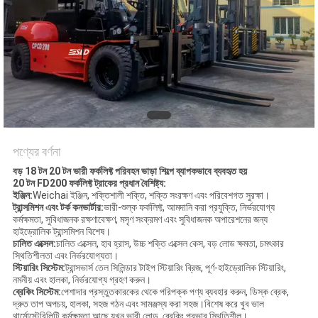
পণ্যের বর্ণনা
বড় 18 টন 20 টন ভারী ফর্কলিফ্ট পরিবহন ভাড়া শিল্পে ব্যাপকভাবে ব্যবহৃত হয়
20 টন FD200 ফর্কলিফ্ট ট্রাকের প্রধান বৈশিষ্ট্য
:
ইঞ্জিন:
Weichai ইঞ্জিন, শক্তিশালী শক্তি, শক্তি সংরক্ষণ এবং পরিবেশগত সুরক্ষা।
ট্রান্সমিশন এবং টর্ক কনভার্টার:
ভারী-শুল্ক ফর্কলিফ্ট, আমদানি করা প্রযুক্তি, নির্ভরযোগ্য
কর্মক্ষমতা, সুবিধাজনক রক্ষণাবেক্ষণ, মসৃণ সংক্রমণ এবং সুবিধাজনক অপারেশনের জন্য
হাইড্রোলিক ট্রান্সমিশন বিশেষ।
চালিত এক্সেল
:
চালিত এক্সেল, হাব হ্রাস, উচ্চ শক্তি এক্সেল কেস, বড় লোড ক্ষমতা, চমৎকার
স্থিতিশীলতা এবং নির্ভরযোগ্যতা।
স্টিয়ারিং সিস্টেম:
ট্রান্সভার্স তেল সিলিন্ডার টাইপ স্টিয়ারিং ব্রিজ, পূর্ণ-হাইড্রোলিক স্টিয়ারিং,
নমনীয় এবং হালকা, নির্ভরযোগ্য গ্রহণ করুন।
ব্রেকিং সিস্টেম:
পেশাদার প্রস্তুতকারকের থেকে পরিপক্ক পণ্য ব্যবহার করুন, ডিস্ক ব্রেক,
দ্রুত তাপ অপচয়, হালকা, সহজ গঠন এবং সামঞ্জস্য করা সহজ।বিশেষ করে খুব ভাল
থার্মোস্টেবিলিটি কর্মক্ষমতা আছে যখন ভারী লোড, ব্রেকিং প্রভাব স্থিতিশীল।