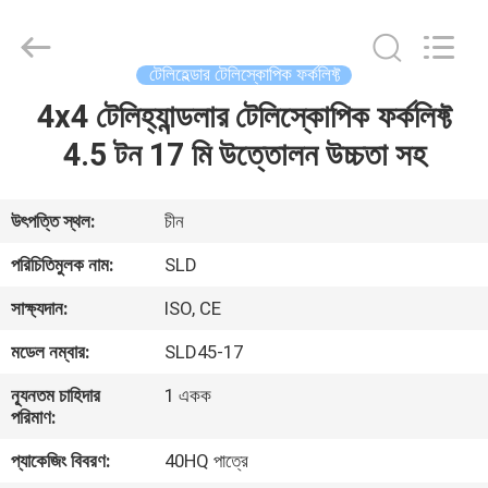
Xiamen
Sealand
Development
Co.,
Ltd..
টেলিহেল্ডার টেলিস্কোপিক ফর্কলিফ্ট
All
Rights
Reserved.
4x4 টেলিহ্যান্ডলার টেলিস্কোপিক ফর্কলিফ্ট
বাড়ি
4.5 টন 17 মি উত্তোলন উচ্চতা সহ
পণ্য
উৎপত্তি স্থল:
চীন
আমাদের
পরিচিতিমুলক নাম:
SLD
সম্পর্কে
সাক্ষ্যদান:
ISO, CE
মডেল নম্বার:
SLD45-17
কারখানা
ন্যূনতম চাহিদার
1 একক
ভ্রমণ
পরিমাণ:
প্যাকেজিং বিবরণ:
40HQ পাত্রে
মান