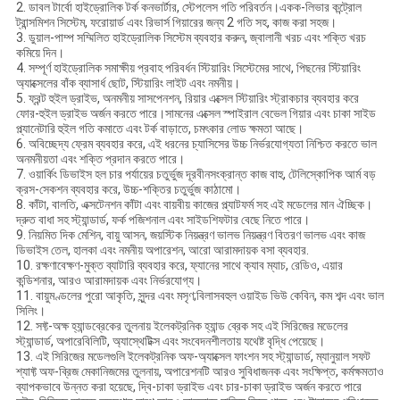
2. ডাবল টার্বো হাইড্রোলিক টর্ক কনভার্টার, স্টেপলেস গতি পরিবর্তন।একক-লিভার কন্ট্রোল
ট্রান্সমিশন সিস্টেম, ফরোয়ার্ড এবং রিভার্স গিয়ারের জন্য 2 গতি সহ, কাজ করা সহজ।
3. ডুয়াল-পাম্প সম্মিলিত হাইড্রোলিক সিস্টেম ব্যবহার করুন, জ্বালানী খরচ এবং শক্তি খরচ
কমিয়ে দিন।
4. সম্পূর্ণ হাইড্রোলিক সমাক্ষীয় প্রবাহ পরিবর্ধন স্টিয়ারিং সিস্টেমের সাথে, পিছনের স্টিয়ারিং
অ্যাক্সেলের বাঁক ব্যাসার্ধ ছোট, স্টিয়ারিং লাইট এবং নমনীয়।
5. ফ্রন্ট হুইল ড্রাইভ, অনমনীয় সাসপেনশন, রিয়ার এক্সেল স্টিয়ারিং স্ট্রাকচার ব্যবহার করে
ফোর-হুইল ড্রাইভ অর্জন করতে পারে।সামনের এক্সেল স্পাইরাল বেভেল গিয়ার এবং চাকা সাইড
প্ল্যানেটারি হুইল গতি কমাতে এবং টর্ক বাড়াতে, চমৎকার লোড ক্ষমতা আছে।
6. অবিচ্ছেদ্য ফ্রেম ব্যবহার করে, এই ধরনের চ্যাসিসের উচ্চ নির্ভরযোগ্যতা নিশ্চিত করতে ভাল
অনমনীয়তা এবং শক্তি প্রদান করতে পারে।
7. ওয়ার্কিং ডিভাইস হল চার পর্যায়ের চতুর্ভুজ দূরবীনসংক্রান্ত কাজ বাহু, টেলিস্কোপিক আর্ম বড়
ক্রস-সেকশন ব্যবহার করে, উচ্চ-শক্তির চতুর্ভুজ কাঠামো।
8. কাঁটা, বালতি, এক্সটেনশন কাঁটা এবং বায়বীয় কাজের প্ল্যাটফর্ম সহ এই মডেলের মান ঐচ্ছিক।
দ্রুত বাধা সহ স্ট্যান্ডার্ড, ফর্ক পজিশনাল এবং সাইডশিফটার বেছে নিতে পারে।
9. নিয়মিত দিক মেশিন, বায়ু আসন, জয়স্টিক নিয়ন্ত্রণ ভালভ নিয়ন্ত্রণ বিতরণ ভালভ এবং কাজ
ডিভাইস তেল, হালকা এবং নমনীয় অপারেশন, আরো আরামদায়ক বসা ব্যবহার.
10. রক্ষণাবেক্ষণ-মুক্ত ব্যাটারি ব্যবহার করে, ফ্যানের সাথে ক্যাব ম্যাচ, রেডিও, এয়ার
কন্ডিশনার, আরও আরামদায়ক এবং নির্ভরযোগ্য।
11. বায়ুমণ্ডলের পুরো আকৃতি, সুন্দর এবং মসৃণ;বিলাসবহুল ওয়াইড ভিউ কেবিন, কম শব্দ এবং ভাল
সিলিং।
12. সফ্ট-অক্ষ হ্যান্ডব্রেকের তুলনায় ইলেকট্রনিক হ্যান্ড ব্রেক সহ এই সিরিজের মডেলের
স্ট্যান্ডার্ড, অপারেবিলিটি, অ্যাস্থেটিক্স এবং সংবেদনশীলতায় যথেষ্ট বৃদ্ধি পেয়েছে।
13. এই সিরিজের মডেলগুলি ইলেকট্রনিক অফ-অ্যাক্সেল ফাংশন সহ স্ট্যান্ডার্ড, ম্যানুয়াল সফট
শ্যাফ্ট অফ-ব্রিজ মেকানিজমের তুলনায়, অপারেশনটি আরও সুবিধাজনক এবং সংক্ষিপ্ত, কর্মক্ষমতাও
ব্যাপকভাবে উন্নত করা হয়েছে, দ্বি-চাকা ড্রাইভ এবং চার-চাকা ড্রাইভ অর্জন করতে পারে