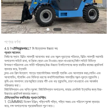
পণ্যের বর্ণনা
4.5 টন
টেলিহ্যান্ডলার
17 মি উত্তোলন উচ্চতা সহ
প্রধান আবেদন:
নির্মাণের স্থান: বিল্ডিং সামগ্রী আনলোড করা এবং স্বল্প-দূরত্বের পরিবহন, বিল্ডিং সামগ্রী সরাসরি
অপারেশন সাইটে রাখা, বা ট্রাক ক্রেন এবং টাওয়ার ক্রেন খাওয়ানো;নির্মাণ সাইটে বিভিন্ন
উপকরণ পরিচালনা এবং সাইট পরিষ্কার;উচ্চ-উচ্চতা ইনস্টলেশনের জন্য বায়বীয় কাজের প্ল্যাটফর্ম
ব্যবহার করে, ইত্যাদি
বন্দর এবং শিল্প উদ্যোগ: পাত্রে প্যালেটাইজড সামগ্রী প্যাকিং এবং আনপ্যাক করা;লোডিং এবং
আনলোডিং, স্ট্যাকিং এবং বিভিন্ন ধরণের কনটেইনারাইজড সামগ্রীর স্বল্প-দূরত্ব হ্যান্ডলিং।
কৃষি এবং পশুপালন: চারণভূমিতে চারার গাঁট এবং খড় হ্যান্ডলিং, চারণ খাওয়ানো এবং আবর্জনা
পরিষ্কার করা।
মিউনিসিপ্যাল ​​এবং অগ্নি সুরক্ষা: মিউনিসিপ্যাল ​​অপারেশন, ফায়ার রেসকিউ ইত্যাদির জন্য উচ্চ-
উচ্চতার প্ল্যাটফর্ম ব্যবহার করুন।
টেলিস্কোপিক ফর্কলিফ্টের প্রধান বৈশিষ্ট্য:
1. CUMMINS ডিজেল ইঞ্জিন, শক্তিশালী শক্তি, শক্তি সঞ্চয় এবং পরিবেশ সুরক্ষা ব্যবহার
করে, দক্ষ অপারেশনের প্রয়োজনীয়তা পূরণ করে।