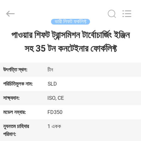
Xiamen
Sealand
Development
Co.,
ভারী লিফট ফর্কলিফ্ট
Ltd..
All
পাওয়ার শিফট ট্রান্সমিশন টার্বোচার্জিং ইঞ্জিন
বাড়ি
Rights
Reserved.
সহ 35 টন কনটেইনার ফোর্কলিফ্ট
পণ্য
উৎপত্তি স্থল:
চীন
আমাদের
পরিচিতিমুলক নাম:
SLD
সম্পর্কে
সাক্ষ্যদান:
ISO, CE
মডেল নম্বার:
FD350
কারখানা
ন্যূনতম চাহিদার
1 একক
ভ্রমণ
পরিমাণ: