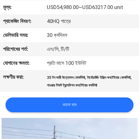
মূল্য:
USD54,980.00~USD63217.00 unit
মান
প্যাকেজিং বিবরণ:
40HQ পাত্রে
নিয়ন্ত্রণ
ডেলিভারি সময়:
30 কর্মদিবস
সাইট
পরিশোধের শর্ত:
এল/সি, টি/টি
ম্যাপ
যোগানের ক্ষমতা:
প্রতি মাসে 100 ইউনিট
লক্ষণীয় করা:
,
,
35 টন ভারী উত্তোলন ফোর্কলিফ্ট
টার্বোচার্জিং ইঞ্জিন কনটেইনার ফোর্কলিফ্ট
PRIVACY
পাওয়ার শিফট ট্রান্সমিশন কনটেইনার ফর্কলিফ্ট
POLICY
ভালো দাম