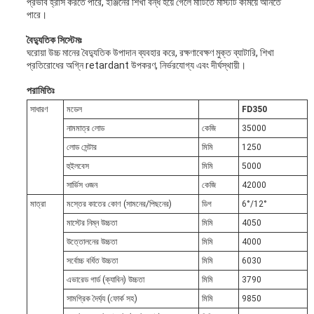
প্রভাব হ্রাস করতে পারে, ইঞ্জিনের শিখা বন্ধ হয়ে গেলে মাটিতে মাস্টটি কমিয়ে আনতে
পারে।
বৈদ্যুতিক সিস্টেমঃ
ঘরোয়া উচ্চ মানের বৈদ্যুতিক উপাদান ব্যবহার করে, রক্ষণাবেক্ষণ মুক্ত ব্যাটারি, শিখা
প্রতিরোধের অগ্নি retardant উপকরণ, নির্ভরযোগ্য এবং দীর্ঘস্থায়ী।
পরামিতিঃ
সাধারণ
মডেল
FD350
নামমাত্র লোড
কেজি
35000
লোড সেন্টার
মিমি
1250
হুইলবেস
মিমি
5000
সার্ভিস ওজন
কেজি
42000
মাত্রা
মস্তের কাতের কোণ (সামনের/পিছনের)
ডিগ
6°/12°
মাস্টের নিম্ন উচ্চতা
মিমি
4050
উত্তোলনের উচ্চতা
মিমি
4000
সর্বোচ্চ বর্ধিত উচ্চতা
মিমি
6030
এভারেড গার্ড (ক্যাবিন) উচ্চতা
মিমি
3790
সামগ্রিক দৈর্ঘ্য (ফোর্ক সহ)
মিমি
9850