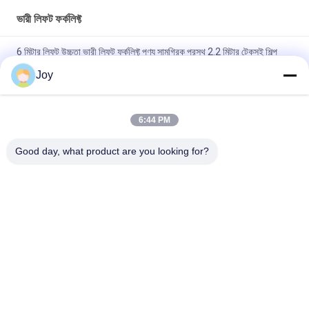
ভারী লিফট ফর্কলিফ্ট
6 মিটার লিফট উচ্চতা ভারী লিফট ফর্কলিফ্ট পণ্য সামগ্রিক প্রস্থ 2.2 মিটার টেকসই শিল্প
উপাদান হ্যান্ডলিং সরঞ্জাম
Joy
বক্স টাইপ ইনার আউটার মাস্ট কাউন্টারব্যালেন্স ফর্কলিফ্ট সামগ্রিক আকার
৭২০০x২৫৫০x৩৪৬০মিমি গুদামঘরের জন্য হেভি ডিউটি ​​লিফটিং ভেহিকেল
6:44 PM
210 বার হাইড্রোলিক সিস্টেম চাপ ভারী লিফট ফোর্কলিফ্ট নামমাত্র ক্ষমতা 16000 কেজি
Good day, what product are you looking for?
কাস্টমাইজড ই এম ভারী দায়িত্ব কাজ জন্য আদর্শ
সব
ভারী লিফট ফর্কলিফ্ট
ডিজেল ফর্কলিফ্ট ট্রাক
বৈদ্যুতিক ফর্কলিফ্ট ট্রাক
কনটেইনার রিচ স্ট্যাকার