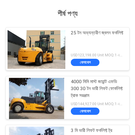
শীর্ষ পণ্য
25 টন অভ্যন্তরীণ জ্বলন ফর্কলিফ্ট
USD123,198.00 Unit MOQ:1 একক
যোগাযোগ
4000 মিমি মাস্ট জায়ান্ট এফডি
300 30 টন ভারী লিফট ফোর্কলিফ্ট
ট্রাক সরঞ্জাম
USD144,927.00 Unit MOQ:1 একক
যোগাযোগ
3 মি ভারী লিফট ফর্কলিফ্ট ট্র