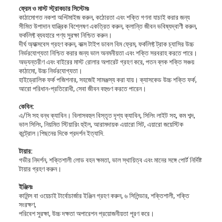
ফ্রেম ও মাস্ট স্ট্রাকচার সিস্টেমঃ
কাঠামোগত নকশা অপ্টিমাইজ করুন, কঠোরতা এবং শক্তি গণনা যাচাই করার জন্য
সীমিত উপাদান যান্ত্রিক বিশ্লেষণ একত্রিত করুন, ক্লান্তি জীবন ভবিষ্যদ্বাণী করুন,
ফর্কলিফ্ট ব্যবহারে পণ্য সুরক্ষা নিশ্চিত করুন।
দীর্ঘ অ্যাক্সবেস গ্রহণ করুন, বাক্স টাইপ ডাবল বিম ফ্রেম, ফর্কলিফ্ট ট্রাক চ্যাসির উচ্চ
নির্ভরযোগ্যতা নিশ্চিত করার জন্য ভাল অনমনীয়তা এবং শক্তি সরবরাহ করতে পারে।
অভ্যন্তরীণ এবং বাইরের মাস্ট রোলার অপারেট গ্রহণ করে, পতন ব্লক শক্তি সঞ্চয়
কাঠামো, উচ্চ নির্ভরযোগ্যতা।
হাইড্রোলিক ফর্ক পজিশনার, সহজেই সামঞ্জস্য করা যায়। ক্যাসকেড উচ্চ শক্তি ফর্ক,
আরো পরিধান-প্রতিরোধী, সেবা জীবন বহুগুণ করতে পারেন।
কেবিন:
এ/সি সহ বন্ধ ক্যাবিন। বিলাসবহুল বিস্তৃত দৃশ্য ক্যাবিন, সিলিং লাইট সহ, কম শব্দ,
ভাল সিলিং, নিয়মিত স্টিয়ারিং হুইল, আরামদায়ক এয়ারো সিট, এয়ারো জয়েস্টিক
কন্ট্রোল।পিছনের দিকে প্রদর্শন ইত্যাদি.
টায়ার:
গভীর নিদর্শন, শক্তিশালী লোড বহন ক্ষমতা, ভাল স্থায়িত্ব এবং মানের সঙ্গে পোর্ট নির্দিষ্ট
টায়ার গ্রহণ করুন।
ইঞ্জিনঃ
কামিন্স বা ওয়েচাই টার্বোচার্জার ইঞ্জিন গ্রহণ করুন, ৬ সিলিন্ডার, শক্তিশালী, শক্তি
সংরক্ষণ,
পরিবেশ সুরক্ষা, উচ্চ দক্ষতা অপারেশন প্রয়োজনীয়তা পূরণ করে।