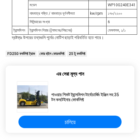
মডেল
WP10G240E341
নামমাত্র শক্তি / নামমাত্র ঘূর্ণনশীলতা
kw/rpm
১৭৮/২২০০
সিলিন্ডারের সংখ্যা
6
ট্রান্সমিশন
ট্রান্সমিশন গিয়ার ((সামনের/পিছনের)
মেষপালক, ১/১
দ্রষ্টব্যঃ উপরের তথ্যগুলি পূর্বের নোটিশ ছাড়াই পরিবর্তিত হতে পারে।
FD250 ফর্কলিফ্ট ট্রাক
ফোর হুইল ফোরকলিফ্ট
25 টু ফর্কলিফ্ট
এর সেরা মূল্য পান
পাওয়ার শিফট ট্রান্সমিশন টার্বোচার্জিং ইঞ্জিন সহ 35
টন কনটেইনার ফোর্কলিফ্ট
চালিয়ে