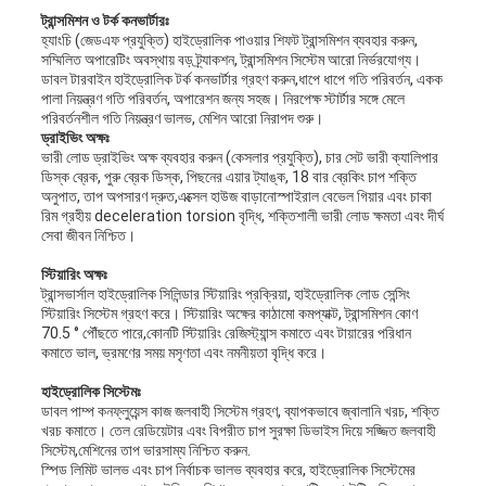
ট্রান্সমিশন ও টর্ক কনভার্টারঃ
হ্যাংচি (জেডএফ প্রযুক্তি) হাইড্রোলিক পাওয়ার শিফট ট্রান্সমিশন ব্যবহার করুন,
সম্মিলিত অপারেটিং অবস্থায় বড় ট্র্যাকশন, ট্রান্সমিশন সিস্টেম আরো নির্ভরযোগ্য।
ডাবল টারবাইন হাইড্রোলিক টর্ক কনভার্টার গ্রহণ করুন,ধাপে ধাপে গতি পরিবর্তন, একক
পালা নিয়ন্ত্রণ গতি পরিবর্তন, অপারেশন জন্য সহজ। নিরপেক্ষ স্টার্টার সঙ্গে মেলে
পরিবর্তনশীল গতি নিয়ন্ত্রণ ভালভ, মেশিন আরো নিরাপদ শুরু।
ড্রাইভিং অক্ষঃ
ভারী লোড ড্রাইভিং অক্ষ ব্যবহার করুন (কেসলার প্রযুক্তি), চার সেট ভারী ক্যালিপার
ডিস্ক ব্রেক, পুরু ব্রেক ডিস্ক, পিছনের এয়ার ট্যাঙ্ক, 18 বার ব্রেকিং চাপ শক্তি
অনুপাত, তাপ অপসারণ দ্রুত,এক্সেল হাউজ বাড়ানোস্পাইরাল বেভেল গিয়ার এবং চাকা
রিম গ্রহীয় deceleration torsion বৃদ্ধি, শক্তিশালী ভারী লোড ক্ষমতা এবং দীর্ঘ
সেবা জীবন নিশ্চিত।
স্টিয়ারিং অক্ষঃ
ট্রান্সভার্সাল হাইড্রোলিক সিলিন্ডার স্টিয়ারিং প্রক্রিয়া, হাইড্রোলিক লোড সেন্সিং
স্টিয়ারিং সিস্টেম গ্রহণ করে। স্টিয়ারিং অক্ষের কাঠামো কমপ্যাক্ট, ট্রান্সমিশন কোণ
70.5 ° পৌঁছতে পারে,কোনটি স্টিয়ারিং রেজিস্ট্যান্স কমাতে এবং টায়ারের পরিধান
কমাতে ভাল, ভ্রমণের সময় মসৃণতা এবং নমনীয়তা বৃদ্ধি করে।
হাইড্রোলিক সিস্টেমঃ
ডাবল পাম্প কনফ্লুয়েন্স কাজ জলবাহী সিস্টেম গ্রহণ, ব্যাপকভাবে জ্বালানি খরচ, শক্তি
খরচ কমাতে। তেল রেডিয়েটার এবং বিপরীত চাপ সুরক্ষা ডিভাইস দিয়ে সজ্জিত জলবাহী
সিস্টেম,মেশিনের তাপ ভারসাম্য নিশ্চিত করুন.
স্পিড লিমিট ভালভ এবং চাপ নির্বাচক ভালভ ব্যবহার করে, হাইড্রোলিক সিস্টেমের