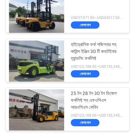
USD57,971.00~USD65217.00 unit MOQ:1 একক
যোগাযোগ
হাইড্রোলিক ফর্ক পজিশনার সহ
কামিন্স ইঞ্জিন 30 টি কনটেইনার
হ্যান্ডলিং ফর্কলিফ্ট
USD123,188.00~USD130,345.00/ Unit MOQ:1 একক
যোগাযোগ
25 টন 28 টন 30 টন ডিজেল
ফর্কলিফ্ট সহ এফওপিএস
আরওপিএস কেবিন
USD123,188.00~USD130,345.00/ Unit MOQ:1 একক
যোগাযোগ