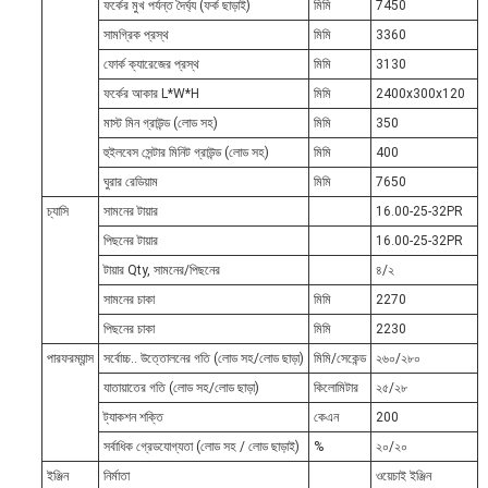
ফর্কের মুখ পর্যন্ত দৈর্ঘ্য (ফর্ক ছাড়াই)
মিমি
7450
সামগ্রিক প্রস্থ
মিমি
3360
ফোর্ক ক্যারেজের প্রস্থ
মিমি
3130
ফর্কের আকার L*W*H
মিমি
2400x300x120
মাস্ট মিন গ্রাউন্ড (লোড সহ)
মিমি
350
হুইলবেস সেন্টার মিনিট গ্রাউন্ড (লোড সহ)
মিমি
400
ঘুরার রেডিয়াম
মিমি
7650
চ্যাসি
সামনের টায়ার
16.00-25-32PR
পিছনের টায়ার
16.00-25-32PR
টায়ার Qty, সামনের/পিছনের
৪/২
সামনের চাকা
মিমি
2270
পিছনের চাকা
মিমি
2230
পারফরম্যান্স
সর্বোচ্চ.. উত্তোলনের গতি (লোড সহ/লোড ছাড়া)
মিমি/সেকেন্ড
২৬০/২৮০
যাতায়াতের গতি (লোড সহ/লোড ছাড়া)
কিলোমিটার
২৫/২৮
ট্যাকশন শক্তি
কেএন
200
সর্বাধিক গ্রেডযোগ্যতা (লোড সহ / লোড ছাড়াই)
%
২০/২০
ইঞ্জিন
নির্মাতা
ওয়েচাই ইঞ্জিন