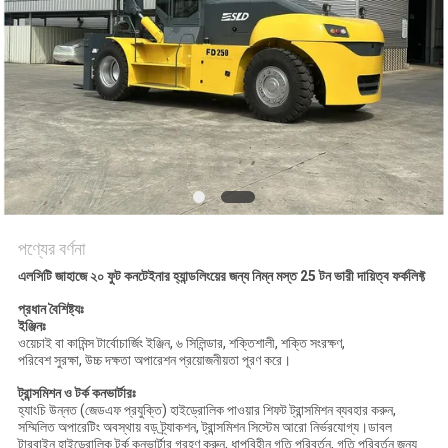
পণ্যের বর্ণনা
এলসিটি জাহাজে ২০ ফুট কনটেইনার হ্যান্ডলিংয়ের জন্য নিম্ন মস্ত 25 টন ভারী দায়িত্ব ফর্কলিফ্ট
প্রধান বৈশিষ্ট্যঃ
ইঞ্জিনঃ
ওয়েচাই বা কামিন্স টার্বোচার্জিং ইঞ্জিন, ৬ সিলিন্ডার, শক্তিশালী, শক্তি সংরক্ষণ,
পরিবেশ সুরক্ষা, উচ্চ দক্ষতা অপারেশন প্রয়োজনীয়তা পূরণ করে।
ট্রান্সমিশন ও টর্ক কনভার্টারঃ
হ্যাংচি উন্নত (জেডএফ প্রযুক্তি) হাইড্রোলিক পাওয়ার শিফট ট্রান্সমিশন ব্যবহার করুন,
সম্মিলিত অপারেটিং অবস্থায় বড় ট্র্যাকশন, ট্রান্সমিশন সিস্টেম আরো নির্ভরযোগ্য।ডাবল
টারবাইন হাইড্রোলিক টর্ক কনভার্টার গ্রহণ করুন, ধাপবিহীন গতি পরিবর্তন, গতি পরিবর্তন জন্য