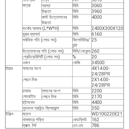
মাত্রা
প্রস্থ
মিমি
3060
উচ্চতা
মিমি
3960
মাস্ট উত্তোলনের
মিমি
4000
উচ্চতা
ফর্কের আকার (L*W*H)
মিমি
2400X300X120
ঘুরার ব্যাসার্ধ
মিমি
6160
সর্বাধিক গতি (লোড সহ)
কিলোমিটার/
25
ঘন্টা
উত্তোলনের গতি (লোড সহ)
মিমি/সেকেন্ড
260
গ্রেডিয়েবিলিটি (লোড সহ)
%
20
ওজন
কেজি
34500
টায়ার
সামনের অংশ
4X14.00-
24/28PR
পেছন দিক
2X14.00-
24/28PR
চাকার
সামনের অংশ
মিমি
2200
বেডরাইড
পেছন দিক
মিমি
2170
হুইলবেস
মিমি
4400
ন্যূনতম গ্রাউন্ড ক্লিয়ারান্স
মিমি
350
ইঞ্জিন
মডেল
WD10G220E21
নামমাত্র শক্তি
কেডব্লিউ
162
ম্যাক্স. টর্ক
এন.এম.
786