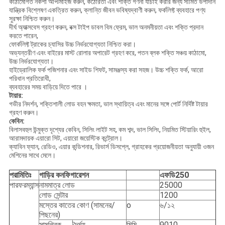
কাঠামোগত নকশা অপ্টিমাইজ করুন, কঠোরতা এবং শক্তি গণনা যাচাই করার জন্য সীমিত উপাদান
যান্ত্রিক বিশ্লেষণ একত্রিত করুন, ক্লান্তি জীবন ভবিষ্যদ্বাণী করুন, ফর্কলিফ্ট ব্যবহারে পণ্য
সুরক্ষা নিশ্চিত করুন।
দীর্ঘ অ্যাক্সবেস গ্রহণ করুন, বক্স টাইপ ডাবল বিম ফ্রেম, ভাল অনমনীয়তা এবং শক্তি প্রদান
করতে পারেন,
ফোর্কলিফ্ট ট্রাকের চ্যাসির উচ্চ নির্ভরযোগ্যতা নিশ্চিত করা।
অভ্যন্তরীণ এবং বাইরের মাস্ট রোলার অপারেট গ্রহণ করে, পতন ব্লক শক্তি সঞ্চয় কাঠামো,
উচ্চ নির্ভরযোগ্যতা।
হাইড্রোলিক ফর্ক পজিশনার এবং সাইড শিফট, সামঞ্জস্য করা সহজ। উচ্চ শক্তি ফর্ক, আরো
পরিধান প্রতিরোধী,
ব্যবহারের সময় বাড়িয়ে দিতে পারে ।
টায়ার:
গভীর নিদর্শন, শক্তিশালী লোড বহন ক্ষমতা, ভাল স্থায়িত্ব এবং মানের সঙ্গে পোর্ট নির্দিষ্ট টায়ার
গ্রহণ করুন।
কেবিন:
বিলাসবহুল উন্মুক্ত দৃশ্যের কেবিন, সিলিং লাইট সহ, কম শব্দ, ভাল সিলিং, নিয়মিত স্টিয়ারিং হুইল,
আরামদায়ক এয়ারো সিট, এয়ারো জয়েস্টিক কন্ট্রোল।
ক্যাবিন ফ্যান, রেডিও, এয়ার কন্ডিশনার, রিভার্স ডিসপ্লে, গ্রাহকের প্রয়োজনীয়তা অনুযায়ী ওজন
মেশিনের সাথে মেলে।
পরামিতিঃ
গাড়ির কনফিগারেশন
এফ
ডি
250
পারফরম্যান্স
নামমাত্র লোড
25000
লোড সেন্টার
1200
মস্তের কাতের কোণ (সামনের/
o
৬/১২
পিছনের)
সামগ্রিক
দৈর্ঘ্য
মিমি
9010