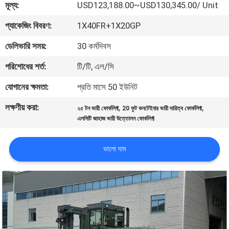
মূল্য:
USD123,188.00~USD130,345.00/ Unit
নিয়ন্ত্রণ
প্যাকেজিং বিবরণ:
1X40FR+1X20GP
সাইট
ডেলিভারি সময়:
30 কর্মদিবস
ম্যাপ
পরিশোধের শর্ত:
টি/টি, এল/সি
যোগানের ক্ষমতা:
প্রতি মাসে 50 ইউনিট
PRIVACY
লক্ষণীয় করা:
,
,
POLICY
২৫ টন ভারী ফোর্কলিফ্ট
20 ফুট কনটেইনার ভারী দায়িত্ব ফোর্কলিফ্ট
এলসিটি জাহাজ ভারী উত্তোলন ফোর্কলিফ্ট
ভালো দাম