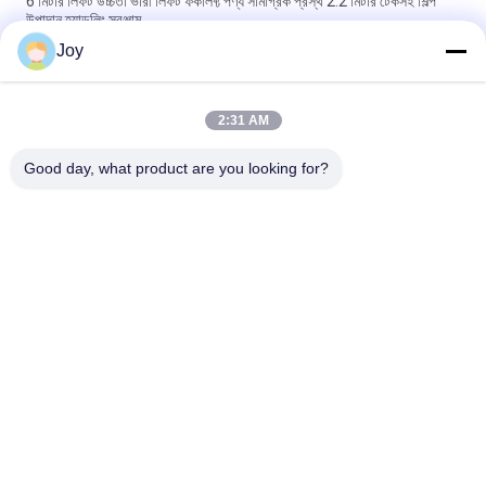
6 মিটার লিফট উচ্চতা ভারী লিফট ফর্কলিফ্ট পণ্য সামগ্রিক প্রস্থ 2.2 মিটার টেকসই শিল্প
উপাদান হ্যান্ডলিং সরঞ্জাম
Joy
বক্স টাইপ ইনার আউটার মাস্ট কাউন্টারব্যালেন্স ফর্কলিফ্ট সামগ্রিক আকার
৭২০০x২৫৫০x৩৪৬০মিমি গুদামঘরের জন্য হেভি ডিউটি ​​লিফটিং ভেহিকেল
2:31 AM
210 বার হাইড্রোলিক সিস্টেম চাপ ভারী লিফট ফোর্কলিফ্ট নামমাত্র ক্ষমতা 16000 কেজি
কাস্টমাইজড ই এম ভারী দায়িত্ব কাজ জন্য আদর্শ
Good day, what product are you looking for?
সব
ভারী লিফট ফর্কলিফ্ট
ডিজেল ফর্কলিফ্ট ট্রাক
বৈদ্যুতিক ফর্কলিফ্ট ট্রাক
কনটেইনার রিচ স্ট্যাকার
খালি কনটেইনার হ্যান্ডলার
পেট্রল এলপিজি ফর্কলিফ্ট
রুক্ষ ভূখণ্ডের ফর্কলিফ্ট
সাইড লোডার ফর্কলিফ্ট