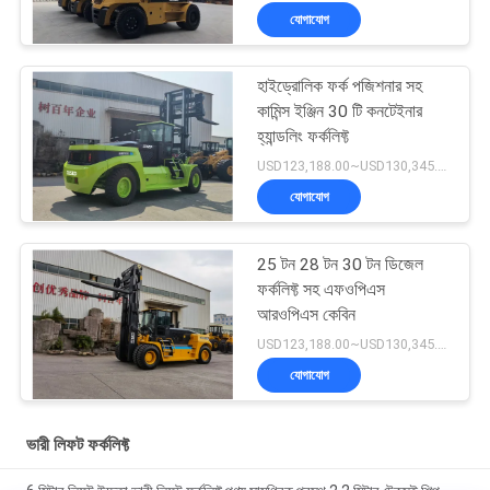
যোগাযোগ
হাইড্রোলিক ফর্ক পজিশনার সহ
কামিন্স ইঞ্জিন 30 টি কনটেইনার
হ্যান্ডলিং ফর্কলিফ্ট
USD123,188.00~USD130,345.00/ Unit MOQ:1 একক
যোগাযোগ
25 টন 28 টন 30 টন ডিজেল
ফর্কলিফ্ট সহ এফওপিএস
আরওপিএস কেবিন
USD123,188.00~USD130,345.00/ Unit MOQ:1 একক
যোগাযোগ
ভারী লিফট ফর্কলিফ্ট