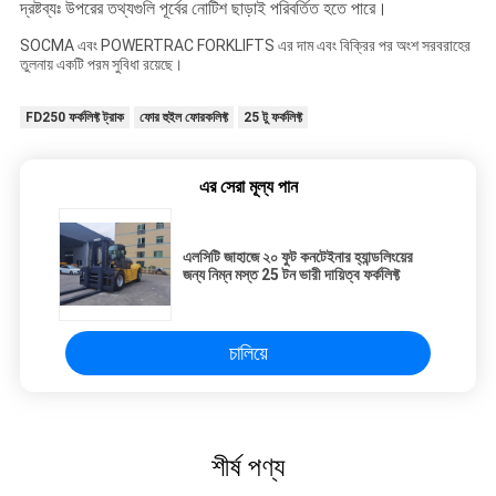
দ্রষ্টব্যঃ উপরের তথ্যগুলি পূর্বের নোটিশ ছাড়াই পরিবর্তিত হতে পারে।
SOCMA এবং POWERTRAC FORKLIFTS এর দাম এবং বিক্রির পর অংশ সরবরাহের
তুলনায় একটি পরম সুবিধা রয়েছে।
FD250 ফর্কলিফ্ট ট্রাক
ফোর হুইল ফোরকলিফ্ট
25 টু ফর্কলিফ্ট
এর সেরা মূল্য পান
এলসিটি জাহাজে ২০ ফুট কনটেইনার হ্যান্ডলিংয়ের
জন্য নিম্ন মস্ত 25 টন ভারী দায়িত্ব ফর্কলিফ্ট
চালিয়ে
শীর্ষ পণ্য