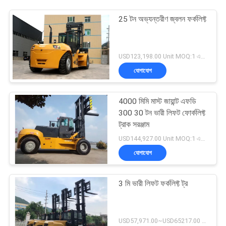
25 টন অভ্যন্তরীণ জ্বলন ফর্কলিফ্ট
USD123,198.00 Unit MOQ:1 একক
যোগাযোগ
4000 মিমি মাস্ট জায়ান্ট এফডি
300 30 টন ভারী লিফট ফোর্কলিফ্ট
ট্রাক সরঞ্জাম
USD144,927.00 Unit MOQ:1 একক
যোগাযোগ
3 মি ভারী লিফট ফর্কলিফ্ট ট্র
USD57,971.00~USD65217.00 unit MOQ:1 একক