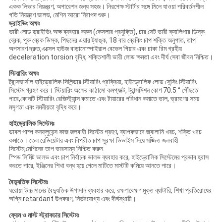
একক লিভার নিয়ন্ত্রণ, অপারেশন জন্য সহজ। নিরপেক্ষ স্টার্টার সঙ্গে মিলে যাওয়া পরিবর্তনশীল
গতি নিয়ন্ত্রণ ভালভ, মেশিন আরো নিরাপদ শুরু।
ড্রাইভিং অক্ষঃ
ভারী লোড ড্রাইভিং অক্ষ ব্যবহার করুন (কেসলার প্রযুক্তি), চার সেট ভারী ক্যালিপার ডিস্ক
ব্রেক, পুরু ব্রেক ডিস্ক, পিছনের এয়ার ট্যাঙ্ক, 18 বার ব্রেকিং চাপ শক্তি অনুপাত, তাপ
অপসারণ দ্রুত,এক্সেল হাউজ বাড়ানোস্পাইরাল বেভেল গিয়ার এবং চাকা রিম গ্রহীয়
deceleration torsion বৃদ্ধি, শক্তিশালী ভারী লোড ক্ষমতা এবং দীর্ঘ সেবা জীবন নিশ্চিত।
স্টিয়ারিং অক্ষঃ
ট্রান্সভার্সাল হাইড্রোলিক সিলিন্ডার স্টিয়ারিং প্রক্রিয়া, হাইড্রোলিক লোড সেন্সিং স্টিয়ারিং
সিস্টেম গ্রহণ করে। স্টিয়ারিং অক্ষের কাঠামো কমপ্যাক্ট, ট্রান্সমিশন কোণ 70.5 ° পৌঁছতে
পারে,কোনটি স্টিয়ারিং রেজিস্ট্যান্স কমাতে এবং টায়ারের পরিধান কমাতে ভাল, ভ্রমণের সময়
মসৃণতা এবং নমনীয়তা বৃদ্ধি করে।
হাইড্রোলিক সিস্টেমঃ
ডাবল পাম্প কনফ্লুয়েন্স কাজ জলবাহী সিস্টেম গ্রহণ, ব্যাপকভাবে জ্বালানি খরচ, শক্তি খরচ
কমাতে। তেল রেডিয়েটার এবং বিপরীত চাপ সুরক্ষা ডিভাইস দিয়ে সজ্জিত জলবাহী
সিস্টেম,মেশিনের তাপ ভারসাম্য নিশ্চিত করুন.
স্পিড লিমিট ভালভ এবং চাপ নির্বাচক ভালভ ব্যবহার করে, হাইড্রোলিক সিস্টেমের প্রভাব হ্রাস
করতে পারে, ইঞ্জিনের শিখা বন্ধ হয়ে গেলে মাটিতে মাস্টটি কমিয়ে আনতে পারে।
বৈদ্যুতিক সিস্টেমঃ
ঘরোয়া উচ্চ মানের বৈদ্যুতিক উপাদান ব্যবহার করে, রক্ষণাবেক্ষণ মুক্ত ব্যাটারি, শিখা প্রতিরোধের
অগ্নি retardant উপকরণ, নির্ভরযোগ্য এবং দীর্ঘস্থায়ী।
ফ্রেম ও মাস্ট স্ট্রাকচার সিস্টেমঃ