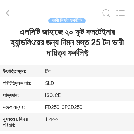
Xiamen
Sealand
Development
Co.,
Ltd..
ভারী লিফট ফর্কলিফ্ট
All
Rights
Reserved.
এলসিটি জাহাজে ২০ ফুট কনটেইনার
বাড়ি
হ্যান্ডলিংয়ের জন্য নিম্ন মস্ত 25 টন ভারী
পণ্য
দায়িত্ব ফর্কলিফ্ট
আমাদের
উৎপত্তি স্থল:
চীন
সম্পর্কে
পরিচিতিমুলক নাম:
SLD
সাক্ষ্যদান:
ISO, CE
কারখানা
মডেল নম্বার:
FD250, CPCD250
ভ্রমণ
ন্যূনতম চাহিদার
1 একক
পরিমাণ:
মান