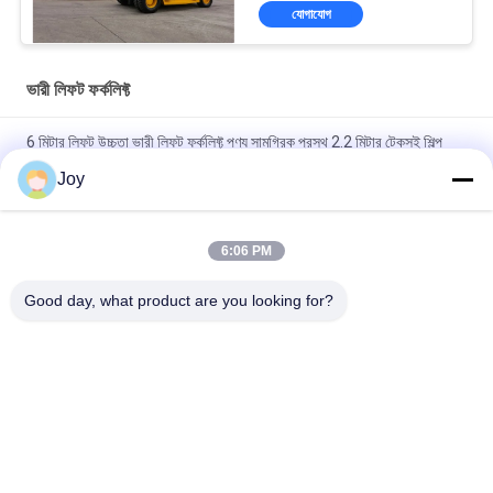
যোগাযোগ
ভারী লিফট ফর্কলিফ্ট
6 মিটার লিফট উচ্চতা ভারী লিফট ফর্কলিফ্ট পণ্য সামগ্রিক প্রস্থ 2.2 মিটার টেকসই শিল্প
উপাদান হ্যান্ডলিং সরঞ্জাম
Joy
বক্স টাইপ ইনার আউটার মাস্ট কাউন্টারব্যালেন্স ফর্কলিফ্ট সামগ্রিক আকার
৭২০০x২৫৫০x৩৪৬০মিমি গুদামঘরের জন্য হেভি ডিউটি ​​লিফটিং ভেহিকেল
6:06 PM
210 বার হাইড্রোলিক সিস্টেম চাপ ভারী লিফট ফোর্কলিফ্ট নামমাত্র ক্ষমতা 16000 কেজি
Good day, what product are you looking for?
কাস্টমাইজড ই এম ভারী দায়িত্ব কাজ জন্য আদর্শ
সব
ভারী লিফট ফর্কলিফ্ট
ডিজেল ফর্কলিফ্ট ট্রাক