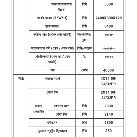
মাস্ট উত্তোলনের
মিমি
5500
উচ্চতা
ফর্কের আকার (L*W*H)
মিমি
2400X300X120
ঘুরার ব্যাসার্ধ
মিমি
6480
সর্বাধিক গতি (লোড/ লোড ছাড়াই)
কিলোমিটার/
২৫/২৮
ঘন্টা
উত্তোলনের গতি (লোড / লোড ছাড়া)
মিমি/সেকেন্ড
২৬০/২৮০
শ্রেণীবদ্ধতা (লোড সহ / লোড
%
২০/২২
ছাড়াই)
ওজন
কেজি
40000
টায়ার
সামনের অংশ
4X14.00-
24/32PR
পেছন দিক
2X14.00-
24/32PR
চাকার
সামনের অংশ
মিমি
2330
বেডরাইড
পেছন দিক
মিমি
2140
হুইলবেস
মিমি
4800
ন্যূনতম গ্রাউন্ড ক্লিয়ারান্স
মিমি
350