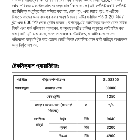
এটি ভারী দায়িত্বের অপারেশন পরিচালনা করার জন্য ডিজাইন করা হয়েছে, এটি ভারী
বোঝা পরিবহন এবং উত্তোলনের জন্য আদর্শ করে তোলে।এই ফর্কলিফ্ট একটি ফর্কলিফ্ট
মত বিভিন্ন সংযুক্তি দিয়ে সজ্জিত করা হয়, রোল প্রং, এবং টায়ার প্রং, যা এটিকে
বিস্তৃত কাজের জন্য ব্যবহার করার অনুমতি দেয়। এটির সর্বাধিক গতি 0-20 কিমি /
ঘন্টা এবং 600 মিমি লোড সেন্টার রয়েছে। উপরন্তু,এটা অতিরিক্ত অপশন যেমন সাইড
শিফট এবং ফর্ক পজিশনার প্রস্তাব, যা ব্যবহারকারীর চাহিদা অনুসারে কাস্টমাইজ করা
যায়। এটি দুটি রঙে আসে, কমলা লাল এবং কাস্টমাইজড, যা এটিকে যে কোনও
পরিবেশের জন্য নিখুঁত করে তোলে।ভারী লিফট ফোর্কলিফ্ট কোন ভারী দায়িত্ব অপারেশন
জন্য নিখুঁত সমাধান.
টেকনিক্যাল প্যারামিটারঃ
পরামিতিঃ
গাড়ির কনফিগারেশন
SLD830
0
পারফরম্যান্স
নামমাত্র লোড
30000
লোড সেন্টার
1250
মস্তের কাতের কোণ (সামনের/
o
৩/৬
পিছনের)
সামগ্রিক
দৈর্ঘ্য
মিমি
9640
মাত্রা
প্রস্থ
মিমি
3200
উচ্চতা
মিমি
4900