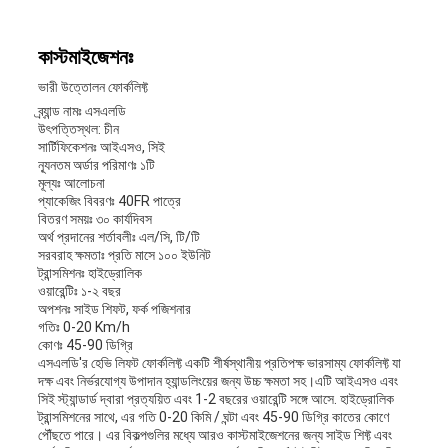
কাস্টমাইজেশনঃ
ভারী উত্তোলন ফোর্কলিফ্ট
ব্র্যান্ড নামঃ এসএলডি
উৎপত্তিস্থল: চীন
সার্টিফিকেশনঃ আইএসও, সিই
ন্যূনতম অর্ডার পরিমাণঃ ১টি
মূল্যঃ আলোচনা
প্যাকেজিং বিবরণঃ 40FR পাত্রে
বিতরণ সময়ঃ ৩০ কার্যদিবস
অর্থ প্রদানের শর্তাবলীঃ এল/সি, টি/টি
সরবরাহ ক্ষমতাঃ প্রতি মাসে ১০০ ইউনিট
ট্রান্সমিশনঃ হাইড্রোলিক
ওয়ারেন্টিঃ ১-২ বছর
অপশনঃ সাইড শিফট, ফর্ক পজিশনার
গতিঃ 0-20 Km/h
কোণঃ 45-90 ডিগ্রি
এসএলডি'র হেভি লিফট ফোর্কলিফ্ট একটি শীর্ষস্থানীয় প্রতিপক্ষ ভারসাম্য ফোর্কলিফ্ট যা
দক্ষ এবং নির্ভরযোগ্য উপাদান হ্যান্ডলিংয়ের জন্য উচ্চ ক্ষমতা সহ।এটি আইএসও এবং
সিই স্ট্যান্ডার্ড দ্বারা প্রত্যয়িত এবং 1-2 বছরের ওয়ারেন্টি সঙ্গে আসে. হাইড্রোলিক
ট্রান্সমিশনের সাথে, এর গতি 0-20 কিমি / ঘন্টা এবং 45-90 ডিগ্রি কাতের কোণে
পৌঁছতে পারে। এর বিকল্পগুলির মধ্যে আরও কাস্টমাইজেশনের জন্য সাইড শিফ্ট এবং