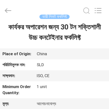
Xiamen
Sealand
Development
Co.,
ভারী লিফট ফর্কলিফ্ট
Ltd..
All
কার্যকর অপারেশন জন্য 30 টন শক্তিশালী
বাড়ি
Rights
Reserved.
উচ্চ কনটেইনার ফর্কলিফ্ট
পণ্য
Place of Origin:
China
আমাদের
পরিচিতিমুলক নাম:
SLD
সম্পর্কে
সাক্ষ্যদান:
ISO, CE
Minimum Order
1 unit
কারখানা
Quantity:
ভ্রমণ
মূল্য:
আলোচনাযোগ্য