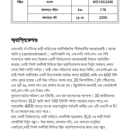
ইঞ্জিন
মডেল
WD10G240E
নামমাত্র শক্তি
kw
178
নামমাত্র গতি
rp.m
2200
অ্যাপ্লিকেশনঃ
এসএলডি হ'ল চীনের ভারী দায়িত্বের ফর্কলিফ্টগুলির শীর্ষস্থানীয় সরবরাহকারী। মানের
প্রতি দৃ commitment় প্রতিশ্রুতি সহ, এসএলডি আইএসও এবং সিই
শংসাপত্র অর্জন করে নিজেকে একটি নির্ভরযোগ্য সরবরাহকারী হিসাবে প্রতিষ্ঠিত
করেছে।ভারী লিফট ফর্কলিফ্ট বিভিন্ন শিল্প অ্যাপ্লিকেশন জন্য নিখুঁত সমাধান, গুদাম
থেকে নির্মাণ সাইট পর্যন্ত। ভারী লোড পরিচালনা করার জন্য নির্মিত, এসএলডিএক্স এর
ভারী লিফট ফর্কলিফ্টের একটি চিত্তাকর্ষক সর্বোচ্চ ক্ষমতা 6000 কেজি এবং 600 মিমি
লোড কেন্দ্র রয়েছে।এটি উচ্চ গতিরও অফার করে, 20 কিলোমিটার / ঘন্টা পৌঁছানোর,
এবং দুটি রঙ, কমলা লাল এবং কাস্টম পাওয়া যায়। ট্রান্সমিশন জলবাহী এবং ফোরক্লিফ্ট
ফর্ক,রোল পোঁদ এবং টায়ার পোঁদ.
ন্যূনতম অর্ডার পরিমাণ এক ইউনিট, এবং দাম আলোচনার সাপেক্ষে। 30 কার্যদিবসের
মধ্যে বিতরণ, SLD প্রতি মাসে 100 ইউনিট পর্যন্ত সরবরাহ করতে পারে,এবং
প্যাকেজিং 40FR পাত্রে পাওয়া যায়পেমেন্টের শর্তাবলী নমনীয় এবং এটি এল/সি বা টি/
টি এর মাধ্যমে করা যেতে পারে।
যারা একটি নির্ভরযোগ্য, ভারী দায়িত্ব ফোর্কলিফ্ট প্রয়োজন, SLD এর ভারী লিফট
ফোর্কলিফ্ট নিখুঁত পছন্দ। উচ্চ ক্ষমতা, চমৎকার গতি, এবং অসংখ্য সংযুক্তি
একত্রিত,ভারী লিফট ফর্কলিফ্ট বিভিন্ন শিল্প অ্যাপ্লিকেশনের জন্য সেরা পছন্দ.