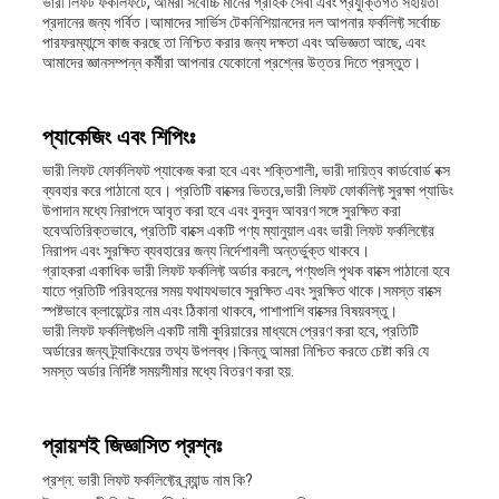
ভারী লিফট ফর্কলিফটে, আমরা সর্বোচ্চ মানের গ্রাহক সেবা এবং প্রযুক্তিগত সহায়তা
প্রদানের জন্য গর্বিত।আমাদের সার্ভিস টেকনিশিয়ানদের দল আপনার ফর্কলিফ্ট সর্বোচ্চ
পারফরম্যান্সে কাজ করছে তা নিশ্চিত করার জন্য দক্ষতা এবং অভিজ্ঞতা আছে, এবং
আমাদের জ্ঞানসম্পন্ন কর্মীরা আপনার যেকোনো প্রশ্নের উত্তর দিতে প্রস্তুত।
প্যাকেজিং এবং শিপিংঃ
ভারী লিফট ফোর্কলিফট প্যাকেজ করা হবে এবং শক্তিশালী, ভারী দায়িত্ব কার্ডবোর্ড বক্স
ব্যবহার করে পাঠানো হবে। প্রতিটি বাক্সের ভিতরে,ভারী লিফট ফোর্কলিফ্ট সুরক্ষা প্যাডিং
উপাদান মধ্যে নিরাপদে আবৃত করা হবে এবং বুদবুদ আবরণ সঙ্গে সুরক্ষিত করা
হবেঅতিরিক্তভাবে, প্রতিটি বাক্সে একটি পণ্য ম্যানুয়াল এবং ভারী লিফট ফর্কলিফ্টের
নিরাপদ এবং সুরক্ষিত ব্যবহারের জন্য নির্দেশাবলী অন্তর্ভুক্ত থাকবে।
গ্রাহকরা একাধিক ভারী লিফট ফর্কলিফ্ট অর্ডার করলে, পণ্যগুলি পৃথক বাক্সে পাঠানো হবে
যাতে প্রতিটি পরিবহনের সময় যথাযথভাবে সুরক্ষিত এবং সুরক্ষিত থাকে।সমস্ত বাক্সে
স্পষ্টভাবে ক্লায়েন্টের নাম এবং ঠিকানা থাকবে, পাশাপাশি বাক্সের বিষয়বস্তু।
ভারী লিফট ফর্কলিফ্টগুলি একটি নামী কুরিয়ারের মাধ্যমে প্রেরণ করা হবে, প্রতিটি
অর্ডারের জন্য ট্র্যাকিংয়ের তথ্য উপলব্ধ।কিন্তু আমরা নিশ্চিত করতে চেষ্টা করি যে
সমস্ত অর্ডার নির্দিষ্ট সময়সীমার মধ্যে বিতরণ করা হয়.
প্রায়শই জিজ্ঞাসিত প্রশ্নঃ
প্রশ্ন: ভারী লিফট ফর্কলিফ্টের ব্র্যান্ড নাম কি?