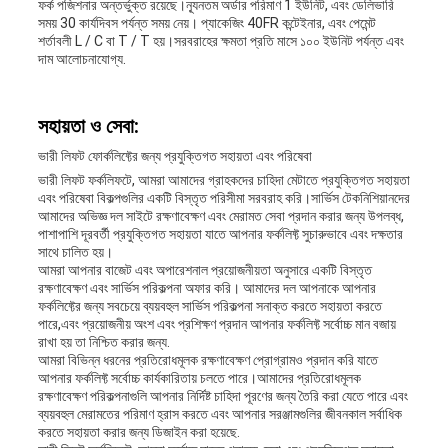
ফর্ক পজিশনার অন্তর্ভুক্ত রয়েছে।ন্যূনতম অর্ডার পরিমাণ 1 ইউনিট, এবং ডেলিভারি
সময় 30 কার্যদিবস পর্যন্ত সময় নেয়। প্যাকেজিং 40FR কন্টেইনার, এবং পেমেন্ট
শর্তাবলী L / C বা T / T হয়।সরবরাহের ক্ষমতা প্রতি মাসে ১০০ ইউনিট পর্যন্ত এবং
দাম আলোচনাযোগ্য.
সহায়তা ও সেবা:
ভারী লিফট ফোর্কলিফ্টের জন্য প্রযুক্তিগত সহায়তা এবং পরিষেবা
ভারী লিফট ফর্কলিফটে, আমরা আমাদের গ্রাহকদের চাহিদা মেটাতে প্রযুক্তিগত সহায়তা
এবং পরিষেবা বিকল্পগুলির একটি বিস্তৃত পরিসীমা সরবরাহ করি।সার্ভিস টেকনিশিয়ানদের
আমাদের অভিজ্ঞ দল সাইটে রক্ষণাবেক্ষণ এবং মেরামত সেবা প্রদান করার জন্য উপলব্ধ,
পাশাপাশি দূরবর্তী প্রযুক্তিগত সহায়তা যাতে আপনার ফর্কলিফ্ট সুচারুভাবে এবং দক্ষতার
সাথে চালিত হয়।
আমরা আপনার বাজেট এবং অপারেশনাল প্রয়োজনীয়তা অনুসারে একটি বিস্তৃত
রক্ষণাবেক্ষণ এবং সার্ভিস পরিকল্পনা অফার করি। আমাদের দল আপনাকে আপনার
ফর্কলিফ্টের জন্য সবচেয়ে ব্যয়বহুল সার্ভিস পরিকল্পনা সনাক্ত করতে সহায়তা করতে
পারে,এবং প্রয়োজনীয় অংশ এবং প্রশিক্ষণ প্রদান আপনার ফর্কলিফ্ট সর্বোচ্চ মান বজায়
রাখা হয় তা নিশ্চিত করার জন্য.
আমরা বিভিন্ন ধরনের প্রতিরোধমূলক রক্ষণাবেক্ষণ প্রোগ্রামও প্রদান করি যাতে
আপনার ফর্কলিফ্ট সর্বোচ্চ কার্যকারিতায় চলতে পারে।আমাদের প্রতিরোধমূলক
রক্ষণাবেক্ষণ পরিকল্পনাগুলি আপনার নির্দিষ্ট চাহিদা পূরণের জন্য তৈরি করা যেতে পারে এবং
ব্যয়বহুল মেরামতের পরিমাণ হ্রাস করতে এবং আপনার সরঞ্জামগুলির জীবনকাল সর্বাধিক
করতে সহায়তা করার জন্য ডিজাইন করা হয়েছে.