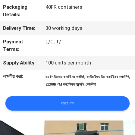
Packaging
40FR containers
মান
Details:
নিয়ন্ত্রণ
Delivery Time:
30 working days
Payment
L/C, T/T
সাইট
Terms:
ম্যাপ
Supply Ability:
100 units per month
লক্ষণীয় করা:
,
,
৩০ টন উচ্চতার কনটেইনার ফর্কলিফ্ট
কাস্টমাইজড উচ্চ কনটেইনার ফোর্কলিফ্ট
PRIVACY
2200RPM কনটেইনার হ্যান্ডলিং ফোর্কলিফ্ট
POLICY
ভালো দাম