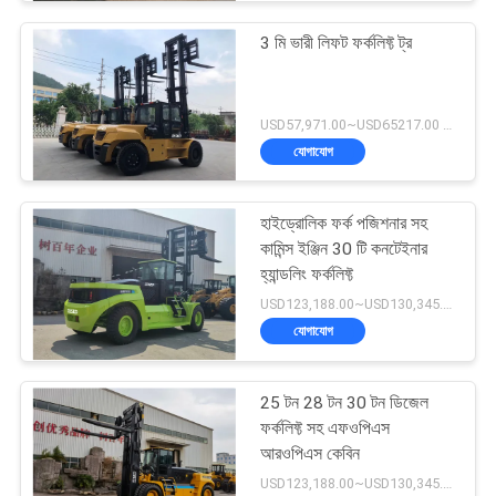
3 মি ভারী লিফট ফর্কলিফ্ট ট্র
USD57,971.00~USD65217.00 unit MOQ:1 একক
যোগাযোগ
হাইড্রোলিক ফর্ক পজিশনার সহ
কামিন্স ইঞ্জিন 30 টি কনটেইনার
হ্যান্ডলিং ফর্কলিফ্ট
USD123,188.00~USD130,345.00/ Unit MOQ:1 একক
যোগাযোগ
25 টন 28 টন 30 টন ডিজেল
ফর্কলিফ্ট সহ এফওপিএস
আরওপিএস কেবিন
USD123,188.00~USD130,345.00/ Unit MOQ:1 একক