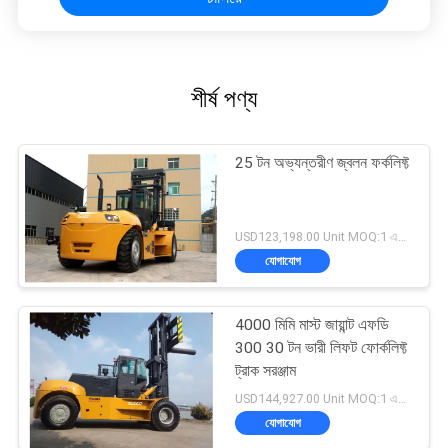
শীর্ষ পণ্য
25 টন অভ্যন্তরীণ জ্বলন ফর্কলিফ্ট
USD123,198.00 Unit MOQ:1 একক
যোগাযোগ
4000 মিমি মাস্ট জায়ান্ট এফডি
300 30 টন ভারী লিফট ফোর্কলিফ্ট
ট্রাক সরঞ্জাম
USD144,927.00 Unit MOQ:1 একক
যোগাযোগ