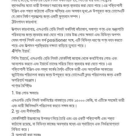
নির্মাণক্ষেত্রে, এসএলডি হেভি লিফট ফর্কলিফ্টটি ইট, স্টিলের বার এবং সিমেন্টের
ব্যাগগুলির মতো ভারী উপকরণ সরানোর জন্য ব্যবহার করা যেতে পারে।এর শক্তিশালী
ইঞ্জিন এবং শক্ত কাঠামো এটিকে অস্থির এবং অসমান ভূখণ্ডে উপযুক্ত করে তোলেএটি
যে কোন নির্মাণ প্রকল্পের জন্য একটি মূল্যবান সম্পদ।
3উৎপাদন কারখানা:
উত্পাদন কারখানায়, এসএলডি হেভি লিফট ফর্কলিফ্ট কাঁচামাল, সমাপ্ত পণ্য এবং যন্ত্রপাতি
পরিবহনের জন্য ব্যবহার করা যেতে পারে।তার উচ্চ লোড ক্ষমতা এবং বিভিন্ন অপশন
যেমন পার্শ্ব শিফট এবং ফর্ক positioner সঙ্গে, এটি বিভিন্ন ধরণের পণ্য বহন করতে
পারে এবং উত্পাদন প্রক্রিয়ার দক্ষতা বাড়িয়ে তুলতে পারে।
4শিপিং ইয়ার্ড:
শিপিং ইয়ার্ডে, এসএলডি হেভি লিফট ফোর্কলিফ্ট জাহাজ থেকে কনটেইনার লোড এবং
আনলোড করতে এবং ইয়ার্ডে তাদের সরিয়ে নিতে ব্যবহার করা যেতে পারে।এর
শক্তিশালী ইঞ্জিন এবং লম্বা ফর্কের দৈর্ঘ্য এটিকে ভারী এবং অত্যধিক আকারের
কন্টেইনার পরিচালনা করার জন্য উপযুক্ত করে তোলেএটি বন্দর পরিচালনার জন্য একটি
অপরিহার্য সরঞ্জাম।
পণ্যের বৈশিষ্ট্যঃ
1. উচ্চ লোড ক্ষমতাঃ
এসএলডি হেভি লিফট ফর্কলিফ্টের নামমাত্র লোড ১৫০০০ কেজি, যা এটিকে সহজেই ভারী
এবং ভারী জিনিসগুলি পরিচালনা করতে সক্ষম করে।
2. দৃঢ় এবং দীর্ঘস্থায়ীঃ
ফোর্কলিফ্টটি উচ্চমানের উপকরণ দিয়ে তৈরি এবং এর একটি শক্তিশালী এবং শক্ত
কাঠামো রয়েছে, যা বিভিন্ন কাজের অবস্থার মধ্যে এর স্থায়িত্ব এবং নির্ভরযোগ্যতা
নিশ্চিত করে।
3. অপারেট করা সহজঃ