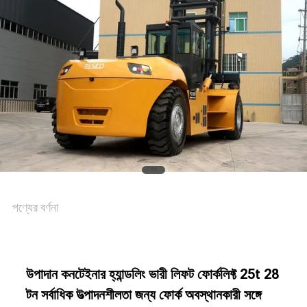
পণ্যের বর্ণনা
উপাদান কনটেইনার হ্যান্ডলিং ভারী লিফট ফোর্কলিফ্ট 25t 28
টন সর্বাধিক উত্পাদনশীলতা জন্য ফোর্ক অবস্থানকারী সঙ্গে