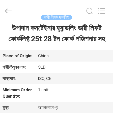
Xiamen
Sealand
Development
Co.,
ভারী লিফট ফর্কলিফ্ট
Ltd..
All
উপাদান কনটেইনার হ্যান্ডলিং ভারী লিফট
বাড়ি
Rights
Reserved.
ফোর্কলিফ্ট 25t 28 টন ফোর্ক পজিশনার সহ
পণ্য
Place of Origin:
China
আমাদের
পরিচিতিমুলক নাম:
SLD
সম্পর্কে
সাক্ষ্যদান:
ISO, CE
Minimum Order
1 unit
কারখানা
Quantity:
ভ্রমণ
মূল্য:
আলোচনাযোগ্য