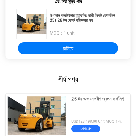
এর সেরা মূল্য পান
উপাদান কনটেইনার হ্যান্ডলিং ভারী লিফট ফোর্কলিফ্ট
25t 28 টন ফোর্ক পজিশনার সহ
MOQ：
1 unit
চালিয়ে
শীর্ষ পণ্য
25 টন অভ্যন্তরীণ জ্বলন ফর্কলিফ্ট
USD123,198.00 Unit MOQ:1 একক
যোগাযোগ