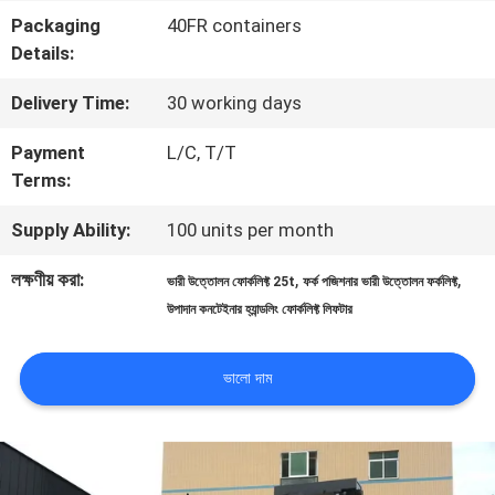
Packaging
40FR containers
মান
Details:
নিয়ন্ত্রণ
Delivery Time:
30 working days
Payment
L/C, T/T
সাইট
Terms:
ম্যাপ
Supply Ability:
100 units per month
লক্ষণীয় করা:
,
,
ভারী উত্তোলন ফোর্কলিফ্ট 25t
ফর্ক পজিশনার ভারী উত্তোলন ফর্কলিফ্ট
PRIVACY
উপাদান কনটেইনার হ্যান্ডলিং ফোর্কলিফ্ট লিফটার
POLICY
ভালো দাম