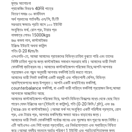
মূল্যঃ আলোচনা
প্যাকেজিং বিবরণঃ 40FR পাত্রে
বিতরণ সময়ঃ ৩০ কার্যদিবস
অর্থ প্রদানের শর্তাবলীঃ এল/সি, টি/টি
সরবরাহ ক্ষমতাঃ প্রতি মাসে ১০০ ইউনিট
সংযুক্তিঃ ফর্ক, রোল প্রং, টায়ার প্রং
নামমাত্র লোডঃ 15000kgs
রঙঃ কমলা লাল, কাস্টমাইজড
ইঞ্জিনঃ ইউচাই অথবা কামিন্স
গতিঃ 0-20 Km/h
এসএলডি-তে, আমরা আমাদের গ্রাহকদের বিভিন্ন চাহিদা বুঝতে পারি এবং তাদের
নির্দিষ্ট চাহিদা পূরণের জন্য কাস্টমাইজড সমাধান সরবরাহ করি। আমাদের ভারী লিফট
ফোর্কলিফ্ট ব্যতিক্রম নয়। আমাদের কাস্টমাইজেশন পরিষেবা দিয়ে,আপনি আপনার
প্রয়োজন এবং পছন্দ অনুযায়ী আপনার ফর্কলিফ্ট তৈরি করতে পারেন.
আমাদের ভারী লিফট ফর্কলিফ্ট একটি বহুমুখী এবং শক্তিশালী মেশিন, বিভিন্ন
অ্যাপ্লিকেশনের জন্য উপযুক্ত। আপনি একটি কনটেইনার ফর্কলিফ্ট,
counterbalance ফর্কলিফ্ট, বা একটি ভারী দায়িত্ব ফর্কলিফ্ট প্রয়োজন কিনা,আমরা
আপনাকে আচ্ছাদিত আছে.
আমাদের কাস্টমাইজেশন পরিষেবা দিয়ে, আপনি বিভিন্ন বিকল্পের মধ্যে থেকে বেছে নিতে
পারেন যেমন ইঞ্জিনের ধরণ (ইউচাই বা কামিন্স), গতি (0-20 কিমি / ঘন্টা), এবং রঙ
(অরেঞ্জ রেড বা কাস্টমাইজড) ।আমরা ফর্ক সহ সংযুক্তি একটি পরিসীমা প্রস্তাব, রোল
প্রং, এবং টায়ার প্রং, আপনার ফর্কলিফ্টের ক্ষমতা আরও বাড়ানোর জন্য।
আমাদের ভারী লিফট ফোর্কলিফ্টটি সর্বোচ্চ মানের এবং সুরক্ষার মান পূরণের জন্য নির্মিত।
এটি আইএসও এবং সিই দ্বারা প্রত্যয়িত, এর নির্ভরযোগ্যতা এবং স্থায়িত্ব নিশ্চিত
করে।আমরা নমনীয় ন্যূনতম অর্ডার পরিমাণ 1 ইউনিট এবং প্রতিযোগিতামূলক মূল্য