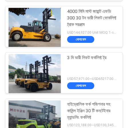
4000 মিমি মাস্ট জায়ান্ট এফডি
300 30 টন ভারী লিফট ফোর্কলিফ্ট
ট্রাক সরঞ্জাম
USD144,927.00 Unit MOQ:1 একক
যোগাযোগ
3 মি ভারী লিফট ফর্কলিফ্ট ট্র
USD57,971.00~USD65217.00 unit MOQ:1 একক
যোগাযোগ
হাইড্রোলিক ফর্ক পজিশনার সহ
কামিন্স ইঞ্জিন 30 টি কনটেইনার
হ্যান্ডলিং ফর্কলিফ্ট
USD123,188.00~USD130,345.00/ Unit MOQ:1 একক