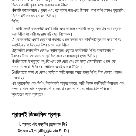
ভিতরে একটি পৃথক কক্ষে স্থাপন করা উচিত।
4বক্সটি যথাযথভাবে প্রেরক এবং প্রাপকের নাম এবং ঠিকানা, পাশাপাশি কোনও হ্যান্ডলিং
নির্দেশাবলী সহ লেবেল করা উচিত।
শিপিং
1. ভারী লিফট ফর্কলিফ্টটি একটি নামী এবং অভিজ্ঞ মালবাহী সংস্থা ব্যবহার করে প্রেরণ
করা উচিত যা ভারী সরঞ্জাম পরিবহনে বিশেষজ্ঞ।
2. ফোর্কলিফ্টটি একটি ক্রেন বা পর্যাপ্ত ওজন ক্ষমতা সহ ফোর্কলিফ্ট ব্যবহার করে শিপিং
কনটেইনার বা ট্রাকের উপর লোড করা উচিত।
3ট্রানজিট চলাকালীন কোনও স্থানান্তর এড়াতে ফর্কলিফ্টটি শিপিং কনটেইনার বা
ট্রাকের উপর যথাযথভাবে সুরক্ষিত এবং ভারসাম্যপূর্ণ হওয়া উচিত।
4পরিবহণের উপযুক্ত পদ্ধতি এবং রুট বেছে নেওয়ার জন্য ফোর্কলিফ্টের ওজন এবং
মাত্রা সম্পর্কে শিপিং কোম্পানিকে অবহিত করা উচিত।
5পরিবহনের সময় যে কোনও ক্ষতি বা ক্ষতি কভার করার জন্য শিপিং বীমা কেনার পরামর্শ
দেওয়া হয়।
এই প্যাকেজিং এবং শিপিং নির্দেশাবলী অনুসরণ করে, ভারী লিফট ফর্কলিফ্টটি নিরাপদে এবং
দক্ষতার সাথে তার গন্তব্যে পৌঁছে দেওয়া যেতে পারে, যে কোনও শিল্প পরিবেশে
ব্যবহারের জন্য প্রস্তুত।
প্রায়শই জিজ্ঞাসিত প্রশ্নঃ
প্রশ্ন: এই পণ্যটির ব্র্যান্ড নাম কি?
উত্তরঃ এই পণ্যটির ব্র্যান্ড নাম SLD।