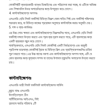
ফোর্কলিফ্টটি ব্যবহারকারী-বান্ধব ডিজাইনের এবং পরিচালনা করা সহজ, যা এটিকে অভিজ্ঞ
এবং শিক্ষানবিস উভয় অপারেটরদের জন্য উপযুক্ত করে তোলে।
4. কাস্টমাইজযোগ্য অপশনঃ
এসএলডি হেভি লিফট ফর্কলিফ্ট বিভিন্ন বিকল্প যেমন সাইড শিফ্ট এবং ফর্কলিফ্ট পজিশনার
সরবরাহ করে, যা বিভিন্ন কাজের প্রয়োজন অনুসারে কাস্টমাইজ করার অনুমতি দেয়।
5. দক্ষ ও ব্যয়-কার্যকরঃ
এর উচ্চ লোড ক্ষমতা এবং কাস্টমাইজযোগ্য বিকল্পগুলির সাথে, এসএলডি হেভি লিফট
ফর্কলিফ্ট দক্ষতা উন্নত করতে এবং শ্রম ব্যয় হ্রাস করতে পারে, এটি ব্যবসায়ের জন্য
একটি ব্যয়বহুল পছন্দ করে তোলে।
সামগ্রিকভাবে, এসএলডি হেভি লিফট ফোর্কলিফ্ট একটি নির্ভরযোগ্য এবং বহুমুখী
প্রতিপক্ষ ভারসাম্য ফোর্কলিফ্ট ট্রাক যা বিভিন্ন শিল্প এবং অ্যাপ্লিকেশনগুলির চাহিদা
পূরণ করতে পারে।এর উচ্চ মানের নকশা এবং কাস্টমাইজযোগ্য অপশন সঙ্গে, এটি যে
কোন ব্যবসার জন্য মূল্যবান সম্পদ যা তাদের উপাদান হ্যান্ডলিং অপারেশন উন্নত করতে
চায়।
কাস্টমাইজেশনঃ
এসএলডি ভারী লিফট ফর্কলিফট কাস্টমাইজেশন সার্ভিস
ব্র্যান্ড নামঃ এসএলডি
উৎপত্তিস্থল: চীন
সার্টিফিকেশনঃ আইএসও, সিই
ন্যূনতম অর্ডার পরিমাণঃ ১টি