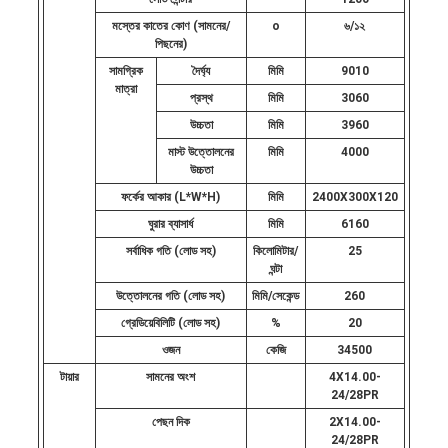
মস্তের কাতের কোণ (সামনের/
o
৬/১২
পিছনের)
সামগ্রিক
দৈর্ঘ্য
মিমি
9010
মাত্রা
প্রস্থ
মিমি
3060
উচ্চতা
মিমি
3960
মাস্ট উত্তোলনের
মিমি
4000
উচ্চতা
ফর্কের আকার (L*W*H)
মিমি
2400X300X120
ঘুরার ব্যাসার্ধ
মিমি
6160
সর্বাধিক গতি (লোড সহ)
কিলোমিটার/
25
ঘন্টা
উত্তোলনের গতি (লোড সহ)
মিমি/সেকেন্ড
260
গ্রেডিয়েবিলিটি (লোড সহ)
%
20
ওজন
কেজি
34500
টায়ার
সামনের অংশ
4X14.00-
24/28PR
পেছন দিক
2X14.00-
24/28PR