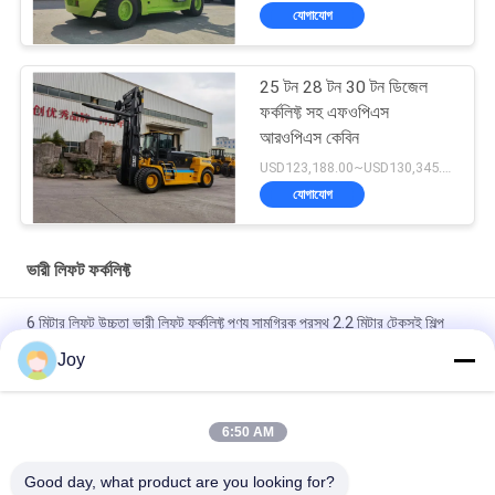
যোগাযোগ
25 টন 28 টন 30 টন ডিজেল
ফর্কলিফ্ট সহ এফওপিএস
আরওপিএস কেবিন
USD123,188.00~USD130,345.00/ Unit MOQ:1 একক
যোগাযোগ
ভারী লিফট ফর্কলিফ্ট
6 মিটার লিফট উচ্চতা ভারী লিফট ফর্কলিফ্ট পণ্য সামগ্রিক প্রস্থ 2.2 মিটার টেকসই শিল্প
উপাদান হ্যান্ডলিং সরঞ্জাম
Joy
বক্স টাইপ ইনার আউটার মাস্ট কাউন্টারব্যালেন্স ফর্কলিফ্ট সামগ্রিক আকার
৭২০০x২৫৫০x৩৪৬০মিমি গুদামঘরের জন্য হেভি ডিউটি ​​লিফটিং ভেহিকেল
6:50 AM
210 বার হাইড্রোলিক সিস্টেম চাপ ভারী লিফট ফোর্কলিফ্ট নামমাত্র ক্ষমতা 16000 কেজি
Good day, what product are you looking for?
কাস্টমাইজড ই এম ভারী দায়িত্ব কাজ জন্য আদর্শ