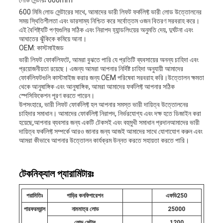
লোড সেন্টারঃ 600mm
600 মিমি লোড সেন্টারের সাথে, আমাদের ভারী লিফট ফর্কলিফ্ট ভারী লোড উত্তোলনের
সময় স্থিতিশীলতা এবং ভারসাম্য নিশ্চিত করে সর্বোত্তম ওজন বিতরণ সরবরাহ করে।
এই বৈশিষ্ট্যটি পণ্যগুলির সঠিক এবং নিরাপদ হ্যান্ডলিংয়ের অনুমতি দেয়, দুর্ঘটনা এবং
আঘাতের ঝুঁকিকে কমিয়ে আনা।
OEM: কাস্টমাইজড
ভারী লিফট ফোর্কলিফটে, আমরা বুঝতে পারি যে প্রতিটি ব্যবসায়ের অনন্য চাহিদা এবং
প্রয়োজনীয়তা রয়েছে। এজন্য আমরা আপনার নির্দিষ্ট চাহিদা অনুযায়ী আমাদের
ফোর্কলিফটগুলি কাস্টমাইজ করার জন্য OEM পরিষেবা সরবরাহ করি।উত্তোলন ক্ষমতা
থেকে আনুষাঙ্গিক এবং আনুষাঙ্গিক, আমরা আমাদের ফর্কলিফ্ট আপনার সঠিক
স্পেসিফিকেশন পূরণ করতে পারেন।
উপসংহারে, ভারী লিফট ফোর্কলিফ্ট হল আপনার সমস্ত ভারী দায়িত্ব উত্তোলনের
চাহিদার সমাধান। আমাদের ফোর্কলিফ্ট নিরাপদ, নির্ভরযোগ্য এবং দক্ষ হতে ডিজাইন করা
হয়েছে,আপনার ব্যবসার জন্য একটি টেকসই এবং বহুমুখী সমাধান প্রদানআমাদের ভারী
দায়িত্ব ফর্কলিফ্ট সম্পর্কে আরও জানার জন্য আজই আমাদের সাথে যোগাযোগ করুন এবং
আমরা কীভাবে আপনার উত্তোলন কার্যক্রম উন্নত করতে সহায়তা করতে পারি।
টেকনিক্যাল প্যারামিটারঃ
পরামিতিঃ
গাড়ির কনফিগারেশন
এফ
ডি
250
পারফরম্যান্স
নামমাত্র লোড
25000
লোড সেন্টার
1200