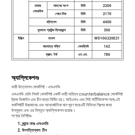
চাকার
সামনের অংশ
মিমি
2200
বেডরাইড
পেছন দিক
মিমি
2170
হুইলবেস
মিমি
4400
ন্যূনতম গ্রাউন্ড ক্লিয়ারান্স
মিমি
350
ইঞ্জিন
মডেল
WD10G220E21
নামমাত্র শক্তি
কেডব্লিউ
162
ম্যাক্স. টর্ক
এন.এম.
786
অ্যাপ্লিকেশনঃ
ভারী উত্তোলন ফোর্কলিফ্ট - এসএলডি
এসএলডি হেভি লিফট ফোর্কলিফ্ট একটি ভারী দায়িত্ব counterbalance ফোর্কলিফ্ট
ট্রাক ডিজাইন এবং চীন মধ্যে নির্মিত হয়। আইএসও এবং সিই সার্টিফিকেশন সঙ্গে,এই
ফর্কলিফ্টটি উচ্চমানের এবং আন্তর্জাতিক মান পূরণ করেএটি বিভিন্ন শিল্পের জন্য
উপযুক্ত এবং এর বিস্তৃত অ্যাপ্লিকেশন রয়েছে।
পণ্যের বৈশিষ্ট্যঃ
ব্র্যান্ড নামঃ এসএলডি
উৎপত্তিস্থল: চীন