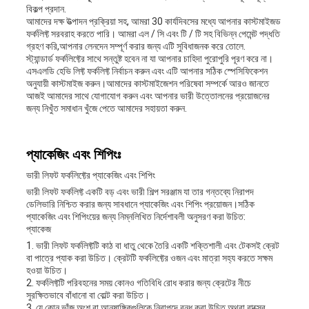
বিকল্প প্রদান.
আমাদের দক্ষ উত্পাদন প্রক্রিয়া সহ, আমরা 30 কার্যদিবসের মধ্যে আপনার কাস্টমাইজড
ফর্কলিফ্ট সরবরাহ করতে পারি। আমরা এল / সি এবং টি / টি সহ বিভিন্ন পেমেন্ট পদ্ধতি
গ্রহণ করি,আপনার লেনদেন সম্পূর্ণ করার জন্য এটি সুবিধাজনক করে তোলে.
স্ট্যান্ডার্ড ফর্কলিফ্টের সাথে সন্তুষ্ট হবেন না যা আপনার চাহিদা পুরোপুরি পূরণ করে না।
এসএলডি হেভি লিফ্ট ফর্কলিফ্ট নির্বাচন করুন এবং এটি আপনার সঠিক স্পেসিফিকেশন
অনুযায়ী কাস্টমাইজ করুন।আমাদের কাস্টমাইজেশন পরিষেবা সম্পর্কে আরও জানতে
আজই আমাদের সাথে যোগাযোগ করুন এবং আপনার ভারী উত্তোলনের প্রয়োজনের
জন্য নিখুঁত সমাধান খুঁজে পেতে আমাদের সহায়তা করুন.
প্যাকেজিং এবং শিপিংঃ
ভারী লিফট ফর্কলিফ্টের প্যাকেজিং এবং শিপিং
ভারী লিফট ফর্কলিফ্ট একটি বড় এবং ভারী শিল্প সরঞ্জাম যা তার গন্তব্যে নিরাপদ
ডেলিভারি নিশ্চিত করার জন্য সাবধানে প্যাকেজিং এবং শিপিং প্রয়োজন।সঠিক
প্যাকেজিং এবং শিপিংয়ের জন্য নিম্নলিখিত নির্দেশাবলী অনুসরণ করা উচিত:
প্যাকেজ
1. ভারী লিফট ফর্কলিফ্টটি কাঠ বা ধাতু থেকে তৈরি একটি শক্তিশালী এবং টেকসই ক্রেট
বা পাত্রে প্যাক করা উচিত। ক্রেটটি ফর্কলিফ্টের ওজন এবং মাত্রা সহ্য করতে সক্ষম
হওয়া উচিত।
2. ফর্কলিফ্টটি পরিবহনের সময় কোনও গতিবিধি রোধ করার জন্য ক্রেটের নীচে
সুরক্ষিতভাবে বাঁধানো বা বোল্ট করা উচিত।
3. যে কোন ভাঁজ অংশ বা আনুষাঙ্গিকগুলিকে নিরাপদে বন্ধ করা উচিত অথবা বাক্সের