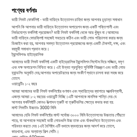
পণ্যের বর্ণনাঃ
ভারী লিফট ফোর্কলিফ্ট - ভারী দায়িত্ব উত্তোলন চাহিদা জন্য আপনার চূড়ান্ত সমাধান
আপনি কি আপনার ভারী দায়িত্ব উত্তোলন অপারেশন জন্য একটি শক্তিশালী এবং
নির্ভরযোগ্য ফর্কলিফ্ট প্রয়োজন? ভারী লিফট ফর্কলিফ্ট থেকে আর খুঁজুন না।আমাদের
ভারী দায়িত্ব ফোরক্লিফ্ট সহজেই সবচেয়ে কঠিন এবং ভারী লোড পরিচালনা করার জন্য
ডিজাইন করা হয়, আপনার সমস্ত উত্তোলন প্রয়োজনের জন্য একটি টেকসই, দক্ষ, এবং
বহুমুখী সমাধান প্রদান করে।
ট্রান্সমিশনঃ হাইড্রোলিক
আমাদের ভারী লিফট ফর্কলিফ্ট একটি হাইড্রোলিক ট্রান্সমিশন সিস্টেম দিয়ে সজ্জিত, মসৃণ
এবং দক্ষ অপারেশন নিশ্চিত করে। এই উন্নত প্রযুক্তি সুনির্দিষ্ট নিয়ন্ত্রণ এবং ভারী লোড
হ্যান্ডলিং অনুমতি দেয়,আপনার অপারেটরদের জন্য সংকীর্ণ স্থানে চালনা করা সহজ করে
তোলে.
ওয়ারেন্টিঃ ১-২ বছর
আমরা আমাদের ভারী লিফট ফর্কলিফ্টের গুণমান এবং স্থায়িত্বের ব্যাপারে আত্মবিশ্বাসী,
এজন্য আমরা ১-২ বছরের ওয়ারেন্টি দিচ্ছি।এটি আপনাকে মানসিক শান্তি দেয় যে
আপনার ফর্কলিফ্টটি কোনও উত্পাদন ত্রুটি বা ত্রুটিগুলির ক্ষেত্রে কভার করা হয়.
মাস্ট লিফটিং উচ্চতাঃ 3000 মিমি
আমাদের হেভি লিফট ফর্কলিফ্টের মাস্ট সর্বোচ্চ ৩০০০ মিমি উত্তোলনের উচ্চতায় পৌঁছতে
পারে, যা আপনাকে সহজেই ভারী লোডগুলি উচ্চ তাক এবং র্যাকগুলিতে উত্তোলন এবং
পরিবহন করতে দেয়।এই বৈশিষ্ট্য এটি গুদামে ব্যবহারের জন্য আদর্শ করে তোলে,
কারখানা, এবং অন্যান্য শিল্প সেটিং।