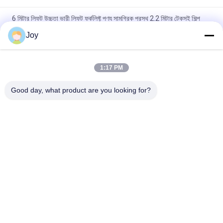
6 মিটার লিফট উচ্চতা ভারী লিফট ফর্কলিফ্ট পণ্য সামগ্রিক প্রস্থ 2.2 মিটার টেকসই শিল্প
উপাদান হ্যান্ডলিং সরঞ্জাম
Joy
বক্স টাইপ ইনার আউটার মাস্ট কাউন্টারব্যালেন্স ফর্কলিফ্ট সামগ্রিক আকার
৭২০০x২৫৫০x৩৪৬০মিমি গুদামঘরের জন্য হেভি ডিউটি ​​লিফটিং ভেহিকেল
1:17 PM
210 বার হাইড্রোলিক সিস্টেম চাপ ভারী লিফট ফোর্কলিফ্ট নামমাত্র ক্ষমতা 16000 কেজি
Good day, what product are you looking for?
কাস্টমাইজড ই এম ভারী দায়িত্ব কাজ জন্য আদর্শ
সব
ভারী লিফট ফর্কলিফ্ট
ডিজেল ফর্কলিফ্ট ট্রাক
বৈদ্যুতিক ফর্কলিফ্ট ট্রাক
কনটেইনার রিচ স্ট্যাকার