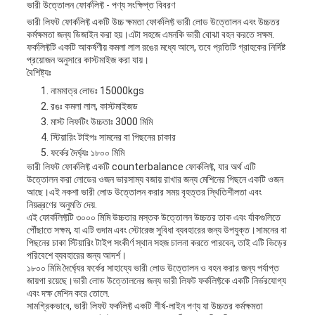
ভারী উত্তোলন ফোর্কলিফ্ট - পণ্য সংক্ষিপ্ত বিবরণ
ভারী লিফট ফোর্কলিফ্ট একটি উচ্চ ক্ষমতা ফোর্কলিফ্ট ভারী লোড উত্তোলন এবং উচ্চতর
কর্মক্ষমতা জন্য ডিজাইন করা হয়।এটা সহজে এমনকি ভারী বোঝা বহন করতে সক্ষম.
ফর্কলিফ্টটি একটি আকর্ষণীয় কমলা লাল রঙের মধ্যে আসে, তবে প্রতিটি গ্রাহকের নির্দিষ্ট
প্রয়োজন অনুসারে কাস্টমাইজ করা যায়।
বৈশিষ্ট্যঃ
নামমাত্র লোডঃ 15000kgs
রঙঃ কমলা লাল, কাস্টমাইজড
মাস্ট লিফটিং উচ্চতাঃ 3000 মিমি
স্টিয়ারিং টাইপঃ সামনের বা পিছনের চাকার
ফর্কের দৈর্ঘ্যঃ ১৮০০ মিমি
ভারী লিফট ফোর্কলিফ্ট একটি counterbalance ফোর্কলিফ্ট, যার অর্থ এটি
উত্তোলন করা লোডের ওজন ভারসাম্য বজায় রাখার জন্য মেশিনের পিছনে একটি ওজন
আছে।এই নকশা ভারী লোড উত্তোলন করার সময় বৃহত্তর স্থিতিশীলতা এবং
নিয়ন্ত্রণের অনুমতি দেয়.
এই ফোর্কলিফ্টটি ৩০০০ মিমি উচ্চতার মস্তক উত্তোলন উচ্চতর তাক এবং র্যাকগুলিতে
পৌঁছাতে সক্ষম, যা এটি গুদাম এবং স্টোরেজ সুবিধা ব্যবহারের জন্য উপযুক্ত।সামনের বা
পিছনের চাকা স্টিয়ারিং টাইপ সংকীর্ণ স্থান সহজ চালনা করতে পারবেন, তাই এটি ভিড়ের
পরিবেশে ব্যবহারের জন্য আদর্শ।
১৮০০ মিমি দৈর্ঘ্যের ফর্কের সাহায্যে ভারী লোড উত্তোলন ও বহন করার জন্য পর্যাপ্ত
জায়গা রয়েছে।ভারী লোড উত্তোলনের জন্য ভারী লিফট ফর্কলিফ্টকে একটি নির্ভরযোগ্য
এবং দক্ষ মেশিন করে তোলে.
সামগ্রিকভাবে, ভারী লিফট ফর্কলিফ্ট একটি শীর্ষ-লাইন পণ্য যা উচ্চতর কর্মক্ষমতা