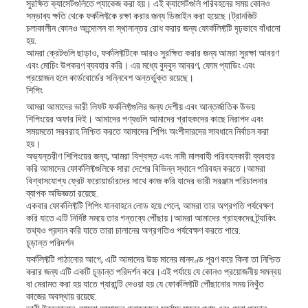
সুরক্ষিত ক্যাসেটগুলিতে প্যাকেজ করা হয়। এই ক্যাসেটগুলি পরিবহনের সময় কোনও
সম্ভাব্য ক্ষতি থেকে ফর্কলিফ্টকে রক্ষা করার জন্য ডিজাইন করা হয়েছে।ট্রানজিট
চলাকালীন কোনও আন্দোলন বা স্থানান্তর রোধ করার জন্য ফোর্কলিফ্টটি দৃঢ়ভাবে বাঁধানো
হয়.
আমরা ক্রেটগুলি ছাড়াও, ফর্কলিফ্টটিকে আরও সুরক্ষিত করার জন্য আমরা সুরক্ষা আবরণ
এবং মোচিং উপকরণ ব্যবহার করি। এর মধ্যে বুদবুদ আবরণ, ফোম প্যাডিং এবং
প্রয়োজন হলে কার্ডবোর্ডের সন্নিবেশ অন্তর্ভুক্ত রয়েছে।
শিপিং
আমরা আমাদের ভারী লিফট ফর্কলিফ্টগুলির জন্য দেশীয় এবং আন্তর্জাতিক উভয়
শিপিংয়ের অফার দিই। আমাদের পণ্যগুলি আমাদের গ্রাহকদের কাছে নিরাপদ এবং
সময়মতো সরবরাহ নিশ্চিত করতে আমাদের শিপিং অংশীদারদের সাবধানে নির্বাচন করা
হয়।
অভ্যন্তরীণ শিপিংয়ের জন্য, আমরা বিশ্বস্ত এবং নামী মালবাহী পরিবহনকারী ব্যবহার
করি আমাদের ফোর্কলিফ্টগুলিকে সারা দেশের বিভিন্ন স্থানে পরিবহন করতে।আমরা
বিশ্বাসযোগ্য ফ্রেট ফরোয়ার্ডারদের সাথে কাজ করি যাদের ভারী সরঞ্জাম পরিচালনার
ব্যাপক অভিজ্ঞতা রয়েছে.
একবার ফোর্কলিফ্টটি শিপিং যানবাহনে লোড হয়ে গেলে, আমরা তার অগ্রগতি পর্যবেক্ষণ
করি যাতে এটি নির্দিষ্ট সময়ে তার গন্তব্যে পৌঁছায়।আমরা আমাদের গ্রাহকদের ট্র্যাকিং
তথ্যও প্রদান করি যাতে তারা চালানের অগ্রগতিও পর্যবেক্ষণ করতে পারে.
চূড়ান্ত পরিদর্শন
ফর্কলিফ্টটি পাঠানোর আগে, এটি আমাদের উচ্চ মানের মানদণ্ড পূরণ করে কিনা তা নিশ্চিত
করার জন্য এটি একটি চূড়ান্ত পরিদর্শন করে।এই পর্যায়ে যে কোনও প্রয়োজনীয় সমন্বয়
বা মেরামত করা হয় যাতে গ্যারান্টি দেওয়া হয় যে ফোর্কলিফ্টটি পৌঁছানোর সময় নিখুঁত
কাজের অবস্থায় রয়েছে.