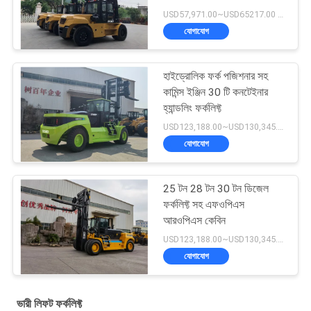
USD57,971.00~USD65217.00 unit MOQ:1 একক
যোগাযোগ
হাইড্রোলিক ফর্ক পজিশনার সহ
কামিন্স ইঞ্জিন 30 টি কনটেইনার
হ্যান্ডলিং ফর্কলিফ্ট
USD123,188.00~USD130,345.00/ Unit MOQ:1 একক
যোগাযোগ
25 টন 28 টন 30 টন ডিজেল
ফর্কলিফ্ট সহ এফওপিএস
আরওপিএস কেবিন
USD123,188.00~USD130,345.00/ Unit MOQ:1 একক
যোগাযোগ
ভারী লিফট ফর্কলিফ্ট