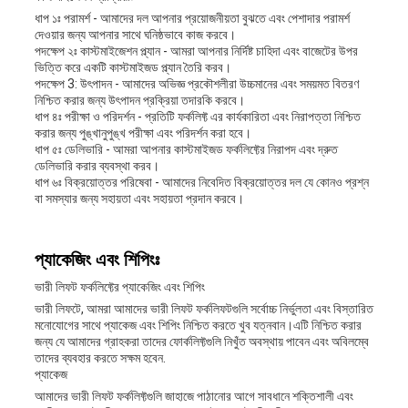
ধাপ ১ঃ পরামর্শ - আমাদের দল আপনার প্রয়োজনীয়তা বুঝতে এবং পেশাদার পরামর্শ
দেওয়ার জন্য আপনার সাথে ঘনিষ্ঠভাবে কাজ করবে।
পদক্ষেপ ২ঃ কাস্টমাইজেশন প্ল্যান - আমরা আপনার নির্দিষ্ট চাহিদা এবং বাজেটের উপর
ভিত্তি করে একটি কাস্টমাইজড প্ল্যান তৈরি করব।
পদক্ষেপ 3: উৎপাদন - আমাদের অভিজ্ঞ প্রকৌশলীরা উচ্চমানের এবং সময়মত বিতরণ
নিশ্চিত করার জন্য উৎপাদন প্রক্রিয়া তদারকি করবে।
ধাপ ৪ঃ পরীক্ষা ও পরিদর্শন - প্রতিটি ফর্কলিফ্ট এর কার্যকারিতা এবং নিরাপত্তা নিশ্চিত
করার জন্য পুঙ্খানুপুঙ্খ পরীক্ষা এবং পরিদর্শন করা হবে।
ধাপ ৫ঃ ডেলিভারি - আমরা আপনার কাস্টমাইজড ফর্কলিফ্টের নিরাপদ এবং দ্রুত
ডেলিভারি করার ব্যবস্থা করব।
ধাপ ৬ঃ বিক্রয়োত্তর পরিষেবা - আমাদের নিবেদিত বিক্রয়োত্তর দল যে কোনও প্রশ্ন
বা সমস্যার জন্য সহায়তা এবং সহায়তা প্রদান করবে।
প্যাকেজিং এবং শিপিংঃ
ভারী লিফট ফর্কলিফ্টের প্যাকেজিং এবং শিপিং
ভারী লিফটে, আমরা আমাদের ভারী লিফট ফর্কলিফটগুলি সর্বোচ্চ নির্ভুলতা এবং বিস্তারিত
মনোযোগের সাথে প্যাকেজ এবং শিপিং নিশ্চিত করতে খুব যত্নবান।এটি নিশ্চিত করার
জন্য যে আমাদের গ্রাহকরা তাদের ফোর্কলিফ্টগুলি নিখুঁত অবস্থায় পাবেন এবং অবিলম্বে
তাদের ব্যবহার করতে সক্ষম হবেন.
প্যাকেজ
আমাদের ভারী লিফট ফর্কলিফ্টগুলি জাহাজে পাঠানোর আগে সাবধানে শক্তিশালী এবং