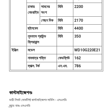
চাকার
সামনের
মিমি
2200
বেডরাইড
অংশ
পেছন দিক
মিমি
2170
হুইলবেস
মিমি
4400
ন্যূনতম গ্রাউন্ড
মিমি
350
ক্লিয়ারান্স
ইঞ্জিন
মডেল
WD10G220E21
নামমাত্র শক্তি
কেডব্লিউ
162
ম্যাক্স. টর্ক
এন.এম.
786
কাস্টমাইজেশনঃ
ভারী লিফট ফোর্কলিফ্ট কাস্টমাইজেশন সার্ভিস - এসএলডি
ব্র্যান্ড নামঃ এসএলডি