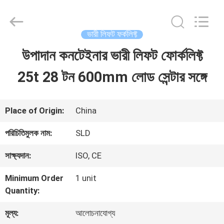
Xiamen
Sealand
Development
Co.,
ভারী লিফট ফর্কলিফ্ট
Ltd..
All
উপাদান কনটেইনার ভারী লিফট ফোর্কলিফ্ট
বাড়ি
Rights
Reserved.
25t 28 টন 600mm লোড সেন্টার সঙ্গে
পণ্য
Place of Origin:
China
আমাদের
পরিচিতিমুলক নাম:
SLD
সম্পর্কে
সাক্ষ্যদান:
ISO, CE
Minimum Order
1 unit
কারখানা
Quantity:
ভ্রমণ
মূল্য:
আলোচনাযোগ্য