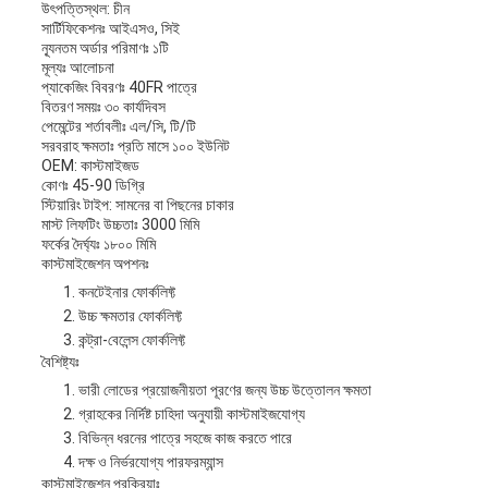
উৎপত্তিস্থল: চীন
সার্টিফিকেশনঃ আইএসও, সিই
ন্যূনতম অর্ডার পরিমাণঃ ১টি
মূল্যঃ আলোচনা
প্যাকেজিং বিবরণঃ 40FR পাত্রে
বিতরণ সময়ঃ ৩০ কার্যদিবস
পেমেন্টের শর্তাবলীঃ এল/সি, টি/টি
সরবরাহ ক্ষমতাঃ প্রতি মাসে ১০০ ইউনিট
OEM: কাস্টমাইজড
কোণঃ 45-90 ডিগ্রি
স্টিয়ারিং টাইপ: সামনের বা পিছনের চাকার
মাস্ট লিফটিং উচ্চতাঃ 3000 মিমি
ফর্কের দৈর্ঘ্যঃ ১৮০০ মিমি
কাস্টমাইজেশন অপশনঃ
কনটেইনার ফোর্কলিফ্ট
উচ্চ ক্ষমতার ফোর্কলিফ্ট
কন্ট্রা-বেলেন্স ফোর্কলিফ্ট
বৈশিষ্ট্যঃ
ভারী লোডের প্রয়োজনীয়তা পূরণের জন্য উচ্চ উত্তোলন ক্ষমতা
গ্রাহকের নির্দিষ্ট চাহিদা অনুযায়ী কাস্টমাইজযোগ্য
বিভিন্ন ধরনের পাত্রে সহজে কাজ করতে পারে
দক্ষ ও নির্ভরযোগ্য পারফরম্যান্স
কাস্টমাইজেশন প্রক্রিয়াঃ