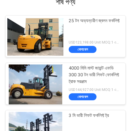
শীর্ষ পণ্য
25 টন অভ্যন্তরীণ জ্বলন ফর্কলিফ্ট
USD123,198.00 Unit MOQ:1 একক
যোগাযোগ
4000 মিমি মাস্ট জায়ান্ট এফডি
300 30 টন ভারী লিফট ফোর্কলিফ্ট
ট্রাক সরঞ্জাম
USD144,927.00 Unit MOQ:1 একক
যোগাযোগ
3 মি ভারী লিফট ফর্কলিফ্ট ট্র