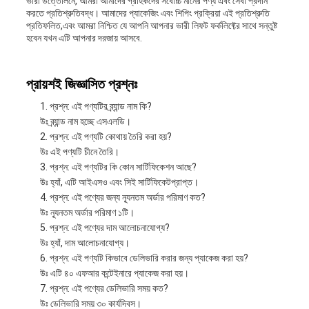
ভারী উত্তোলনে, আমরা আমাদের গ্রাহকদের সর্বোচ্চ মানের পণ্য এবং সেবা প্রদান
করতে প্রতিশ্রুতিবদ্ধ। আমাদের প্যাকেজিং এবং শিপিং প্রক্রিয়া এই প্রতিশ্রুতি
প্রতিফলিত,এবং আমরা নিশ্চিত যে আপনি আপনার ভারী লিফট ফর্কলিফ্টের সাথে সন্তুষ্ট
হবেন যখন এটি আপনার দরজায় আসবে.
প্রায়শই জিজ্ঞাসিত প্রশ্নঃ
প্রশ্ন: এই পণ্যটির ব্র্যান্ড নাম কি?
উঃ ব্র্যান্ড নাম হচ্ছে এসএলডি।
প্রশ্ন: এই পণ্যটি কোথায় তৈরি করা হয়?
উঃ এই পণ্যটি চীনে তৈরি।
প্রশ্ন: এই পণ্যটির কি কোন সার্টিফিকেশন আছে?
উঃ হ্যাঁ, এটি আইএসও এবং সিই সার্টিফিকেটপ্রাপ্ত।
প্রশ্ন: এই পণ্যের জন্য ন্যূনতম অর্ডার পরিমাণ কত?
উঃ ন্যূনতম অর্ডার পরিমাণ ১টি।
প্রশ্ন: এই পণ্যের দাম আলোচনাযোগ্য?
উঃ হ্যাঁ, দাম আলোচনাযোগ্য।
প্রশ্ন: এই পণ্যটি কিভাবে ডেলিভারি করার জন্য প্যাকেজ করা হয়?
উঃ এটি ৪০ এফআর কন্টেইনারে প্যাকেজ করা হয়।
প্রশ্ন: এই পণ্যের ডেলিভারি সময় কত?
উঃ ডেলিভারি সময় ৩০ কার্যদিবস।