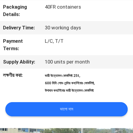
Packaging
40FR containers
মান
Details:
নিয়ন্ত্রণ
Delivery Time:
30 working days
Payment
L/C, T/T
সাইট
Terms:
ম্যাপ
Supply Ability:
100 units per month
লক্ষণীয় করা:
,
ভারী উত্তোলন ফোর্কলিফ্ট 25t
PRIVACY
,
600 মিমি লোড সেন্টার কনটেইনার ফোর্কলিফ্ট
POLICY
উপাদান কনটেইনার ভারী উত্তোলন ফোর্কলিফ্ট
ভালো দাম