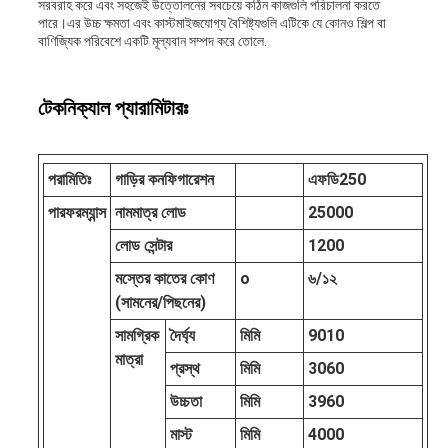
সরবরাহ করে এবং সহজেই উত্তোলনের সবচেয়ে কঠিন কাজগুলি পরিচালনা করতে
পারে।এর উচ্চ ক্ষমতা এবং কাস্টমাইজযোগ্য বৈশিষ্ট্যগুলি এটিকে যে কোনও শিল্প বা
বাণিজ্যিক পরিবেশে একটি মূল্যবান সম্পদ করে তোলে.
টেকনিক্যাল প্যারামিটারঃ
পরামিতিঃ
গাড়ির কনফিগারেশন
এফ
ডি
250
পারফরম্যান্স
নামমাত্র লোড
25000
লোড সেন্টার
1200
মস্তের কাতের কোণ
o
৬/১২
(সামনের/পিছনের)
সামগ্রিক
দৈর্ঘ্য
মিমি
9010
মাত্রা
প্রস্থ
মিমি
3060
উচ্চতা
মিমি
3960
মাস্ট
মিমি
4000