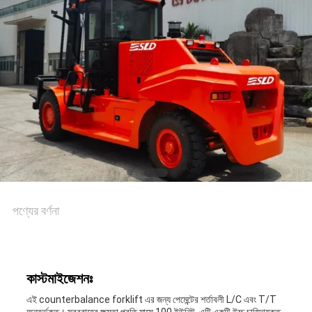
পণ্যের বর্ণনা
কাস্টমাইজেশনঃ
এই counterbalance forklift এর জন্য পেমেন্টের শর্তাবলী L/C এবং T/T