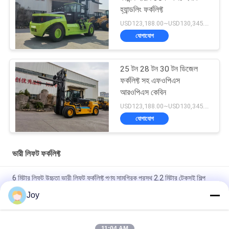
হ্যান্ডলিং ফর্কলিফ্ট
USD123,188.00~USD130,345.00/ Unit MOQ:1 একক
যোগাযোগ
25 টন 28 টন 30 টন ডিজেল
ফর্কলিফ্ট সহ এফওপিএস
আরওপিএস কেবিন
USD123,188.00~USD130,345.00/ Unit MOQ:1 একক
যোগাযোগ
ভারী লিফট ফর্কলিফ্ট
6 মিটার লিফট উচ্চতা ভারী লিফট ফর্কলিফ্ট পণ্য সামগ্রিক প্রস্থ 2.2 মিটার টেকসই শিল্প
উপাদান হ্যান্ডলিং সরঞ্জাম
Joy
বক্স টাইপ ইনার আউটার মাস্ট কাউন্টারব্যালেন্স ফর্কলিফ্ট সামগ্রিক আকার
৭২০০x২৫৫০x৩৪৬০মিমি গুদামঘরের জন্য হেভি ডিউটি ​​লিফটিং ভেহিকেল
11:04 AM