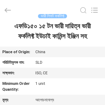
Xiamen
Sealand
Development
Co.,
ভারী লিফট ফর্কলিফ্ট
Ltd..
All
এফডি১৫০ ১৫ টন ভারী দায়িত্ব ভারী
বাড়ি
Rights
Reserved.
ফর্কলিফ্ট ইউচাই কামিন্স ইঞ্জিন সহ
পণ্য
Place of Origin:
China
আমাদের
পরিচিতিমুলক নাম:
SLD
সম্পর্কে
সাক্ষ্যদান:
ISO, CE
Minimum Order
1 unit
কারখানা
Quantity:
ভ্রমণ
মূল্য:
আলোচনাযোগ্য