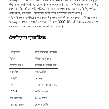
অন্তর্ভুক্ত। সরবরাহের ক্ষমতা প্রতি মাসে 100 ইউনিট, এটি একটি উচ্চ চাহিদাযুক্ত
উচ্চ ক্ষমতা ফোর্কলিফ্ট করে তোলে।এর নামমাত্র লোড ১৫০০০ কিলোগ্রাম এবং এটি 0
থেকে ২০ কিলোমিটার/ঘন্টা গতিতে চলাচল করতে পারে।৪৫ থেকে ৯০ ডিগ্রি পর্যন্ত
কোণ থাকে, যার ফলে এটি সহজেই ভারী লোড উত্তোলন করতে পারে।
এই ভারী লোড ফর্কলিফ্টের সংযুক্তিগুলির মধ্যে ফর্কলিফ্ট, রোল প্রংস এবং টায়ার প্রংস
অন্তর্ভুক্ত রয়েছে। মাস্ট উত্তোলনের উচ্চতা 3000 মিমি, এটি উচ্চ তাক থেকে পণ্য
লোড এবং আনলোড করার জন্য আদর্শ করে তোলে।
টেকনিক্যাল প্যারামিটারঃ
পণ্যের নাম
ভারী দায়িত্বের ফোর্কলিফ্ট
ইঞ্জিন
ইউচাই বা কুমিনস
স্টিয়ারিং টাইপ
সামনের বা পিছনের চাকা
ট্রান্সমিশন
হাইড্রোলিক
গ্যারান্টি
১-২ বছর
রঙ
কমলা লাল, কাস্টমাইজড
OEM
ব্যক্তিগতকৃত
টিল্ট অ্যাঙ্গেল
৪৫-৯০ ডিগ্রি
নামমাত্র লোড
১৫০০০ কেজি