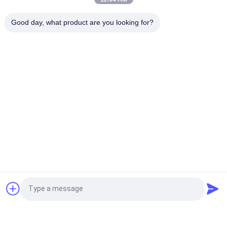
210 বার হাইড্রোলিক সিস্টেম চাপ ভারী লিফট ফোর্কলিফ্ট নামমাত্র ক্ষমতা 16000 কেজি
Good day, what product are you looking for?
কাস্টমাইজড ই এম ভারী দায়িত্ব কাজ জন্য আদর্শ
সব
ভারী লিফট ফর্কলিফ্ট
ডিজেল ফর্কলিফ্ট ট্রাক
বৈদ্যুতিক ফর্কলিফ্ট ট্রাক
কনটেইনার রিচ স্ট্যাকার
খালি কনটেইনার হ্যান্ডলার
পেট্রল এলপিজি ফর্কলিফ্ট
রুক্ষ ভূখণ্ডের ফর্কলিফ্ট
সাইড লোডার ফর্কলিফ্ট
উদ্ধৃতির জন্য আবেদন