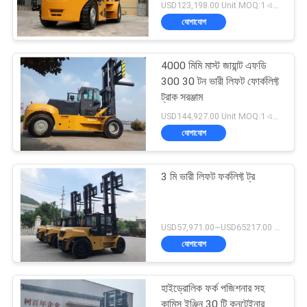
USD123,198.00 Unit MOQ:1 একক
যোগাযোগ
4000 মিমি মাস্ট জায়ান্ট এফডি
300 30 টন ভারী লিফট ফোর্কলিফ্ট
ট্রাক সরঞ্জাম
USD144,927.00 Unit MOQ:1 একক
যোগাযোগ
3 মি ভারী লিফট ফর্কলিফ্ট ট্র
USD57,971.00~USD65217.00 unit MOQ:1 একক
যোগাযোগ
হাইড্রোলিক ফর্ক পজিশনার সহ
কামিন্স ইঞ্জিন 30 টি কনটেইনার