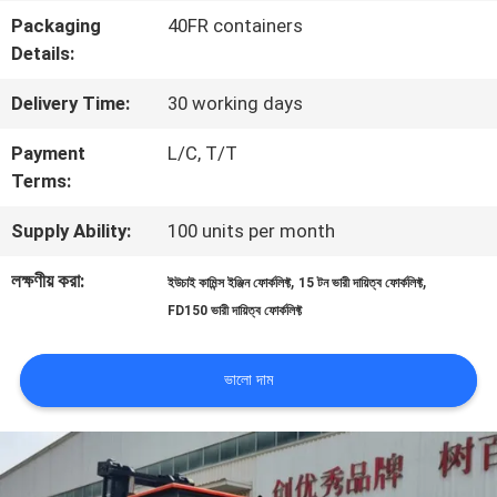
Packaging
40FR containers
মান
Details:
নিয়ন্ত্রণ
Delivery Time:
30 working days
Payment
L/C, T/T
সাইট
Terms:
ম্যাপ
Supply Ability:
100 units per month
লক্ষণীয় করা:
,
,
ইউচাই কামিন্স ইঞ্জিন ফোর্কলিফ্ট
15 টন ভারী দায়িত্ব ফোর্কলিফ্ট
PRIVACY
FD150 ভারী দায়িত্ব ফোর্কলিফ্ট
POLICY
ভালো দাম