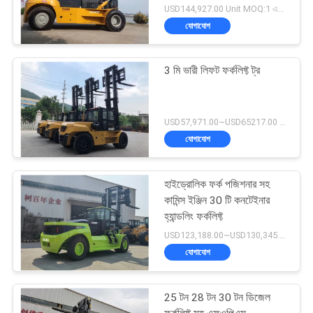
USD144,927.00 Unit MOQ:1 একক
যোগাযোগ
3 মি ভারী লিফট ফর্কলিফ্ট ট্র
USD57,971.00~USD65217.00 unit MOQ:1 একক
যোগাযোগ
হাইড্রোলিক ফর্ক পজিশনার সহ
কামিন্স ইঞ্জিন 30 টি কনটেইনার
হ্যান্ডলিং ফর্কলিফ্ট
USD123,188.00~USD130,345.00/ Unit MOQ:1 একক
যোগাযোগ
25 টন 28 টন 30 টন ডিজেল