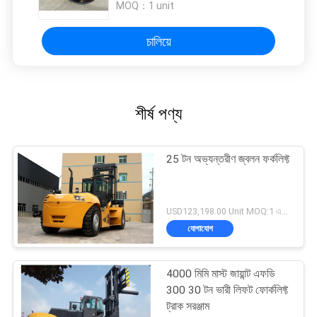
MOQ：
1 unit
চালিয়ে
শীর্ষ পণ্য
25 টন অভ্যন্তরীণ জ্বলন ফর্কলিফ্ট
USD123,198.00 Unit MOQ:1 একক
যোগাযোগ
4000 মিমি মাস্ট জায়ান্ট এফডি
300 30 টন ভারী লিফট ফোর্কলিফ্ট
ট্রাক সরঞ্জাম