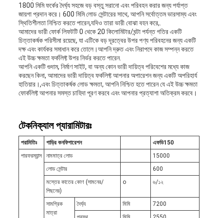
1800 মিমি ফর্কের দৈর্ঘ্য সহজে বড় বস্তু সরানো এবং পরিবহন করার জন্য পর্যাপ্ত
জায়গা প্রদান করে। 600 মিমি লোড সেন্টারের সাথে, আপনি সর্বোত্তম ভারসাম্য এবং
স্থিতিশীলতা নিশ্চিত করতে পারেন,যদিও তারা ভারী বোঝা বহন করে,.
আমাদের ভারী ফোর্ক লিফটটি 0 থেকে 20 কিলোমিটার/ঘন্টা পর্যন্ত গতির একটি
চিত্তাকর্ষক পরিসীমা রয়েছে, যা এটিকে বড় দূরত্বের উপর পণ্য পরিবহনের জন্য একটি
দক্ষ এবং কার্যকর সমাধান করে তোলে।আপনি দ্রুত এবং নিরাপদে কাজ সম্পন্ন করতে
এই উচ্চ ক্ষমতা ফর্কলিফ্ট উপর নির্ভর করতে পারেন.
আপনি একটি গুদাম, নির্মাণ সাইট, বা অন্য কোন ভারী দায়িত্ব পরিবেশের মধ্যে কাজ
করছেন কিনা, আমাদের ভারী দায়িত্ব ফর্কলিফ্ট আপনার অপারেশন জন্য একটি অপরিহার্য
হাতিয়ার।,এবং চিত্তাকর্ষক লোড ক্ষমতা, আপনি নিশ্চিত হতে পারেন যে এই উচ্চ ক্ষমতা
ফোর্কলিফ্ট আপনার সমস্ত চাহিদা পূরণ করবে এবং আপনার প্রত্যাশা অতিক্রম করবে।
টেকনিক্যাল প্যারামিটারঃ
পরামিতিঃ
গাড়ির কনফিগারেশন
এফ
ডি
1
5
0
পারফরম্যান্স
নামমাত্র লোড
15000
লোড সেন্টার
600
মস্তের কাতের কোণ (সামনের/
o
৬/১২
পিছনের)
সামগ্রিক
দৈর্ঘ্য
মিমি
7200
মাত্রা
প্রস্থ
মিমি
2550