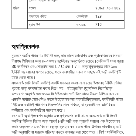
ন্যূনতম গ্রাউন্ড ক্লিয়ারান্স
মিমি
270
ইঞ্জিন
মডেল
YC6J175-T302
নামমাত্র শক্তি
কেডব্লিউ
129
ম্যাক্স. টর্ক
এন.এম.
710
অ্যাপ্লিকেশনঃ
ন্যূনতম অর্ডার পরিমাণ ১ ইউনিট হলে, দাম আলোচনাযোগ্য এবং প্যাকেজিংয়ের বিবরণে
নিরাপদ শিপিংয়ের জন্য ৪০এফআর কন্টেইনার অন্তর্ভুক্ত রয়েছে।ডেলিভারি সময় প্রায়
30 কার্যদিবস এবং পেমেন্টের সময় L / C এবং T / T অন্তর্ভুক্তপ্রতি মাসে ১০০
ইউনিট সরবরাহের ক্ষমতা রয়েছে, যাতে ব্যবসায়ীরা দ্রুত ও সহজে এই ভারী ফর্কলিফ্টটি
হাতে পেতে পারে।
এসএলডি হেভি লিফট ফর্কলিফ্ট একটি স্বতন্ত্র কমলা-লাল রঙের উপলব্ধ, নির্দিষ্ট চাহিদা
পূরণের জন্য কাস্টমাইজ করার বিকল্প সহ। হাইড্রোলিক ট্রান্সমিশন নিরবচ্ছিন্ন
অপারেশন অনুমতি দেয়,৩০০০ মিমি উচ্চতার মাস্ট উত্তোলন উচ্চতা নিশ্চিত করে যে
এমনকি সর্বোচ্চ লোডগুলিও সহজে উত্তোলন করা যায়অতিরিক্তভাবে, ফর্কলিফ্টটি সাইড
শিফ্ট এবং ফর্কলিফ্ট পজিশনার বিকল্পগুলির সাথে সজ্জিত, যা ব্যবসায়ীদের অতিরিক্ত
নমনীয়তা এবং কার্যকারিতা সরবরাহ করে।
যখন এটি অ্যাপ্লিকেশন অনুষ্ঠান এবং দৃশ্যকল্পের কথা আসে, এসএলডি ভারী লিফট
ফর্কলিফ্ট বিভিন্ন শিল্পের জন্য আদর্শ।এটি ভারী পণ্য প্যালেট সরানো এবং উত্তোলন
করার জন্য গুদাম এবং বিতরণ কেন্দ্রে ব্যবহার করা যেতে পারে. উত্পাদন কারখানায়, এটি
ভারী যন্ত্রপাতি বা সরঞ্জাম পরিবহন করতে ব্যবহার করা যেতে পারে। নির্মাণ সাইটগুলিতে,