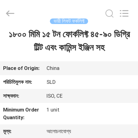
Xiamen
Sealand
Development
Co.,
ভারী লিফট ফর্কলিফ্ট
Ltd..
All
১৮০০ মিমি ১৫ টন ফোর্কলিফ্ট ৪৫-৯০ ডিগ্রি
বাড়ি
Rights
Reserved.
টিল্ট এবং কামিন্স ইঞ্জিন সহ
পণ্য
Place of Origin:
China
আমাদের
পরিচিতিমুলক নাম:
SLD
সম্পর্কে
সাক্ষ্যদান:
ISO, CE
Minimum Order
1 unit
কারখানা
Quantity:
ভ্রমণ
মূল্য:
আলোচনাযোগ্য