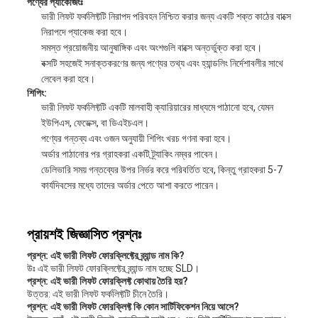
পণ্যের প্যাকেজিংঃ
ভারী লিফট ফর্কলিফ্টটি নিরাপদ পরিবহন নিশ্চিত করার জন্য একটি শক্ত কাঠের বাক্সে
নিরাপদে প্যাকেজ করা হবে।
সমস্ত প্রয়োজনীয় আনুষাঙ্গিক এবং অংশগুলি বাক্সে অন্তর্ভুক্ত করা হবে।
বক্সটি সহজেই সনাক্তকরণের জন্য পণ্যের তথ্য এবং হ্যান্ডলিং নির্দেশাবলীর সাথে
লেবেল করা হবে।
শিপিং:
ভারী লিফট ফর্কলিফ্টটি একটি মালবাহী ক্যারিয়ারের মাধ্যমে পাঠানো হবে, যেমন
ইউপিএস, ফেডেক্স, বা ডিএইচএল।
পণ্যের গন্তব্য এবং ওজন অনুযায়ী শিপিং খরচ গণনা করা হবে।
অর্ডার পাঠানোর পর গ্রাহকরা একটি ট্র্যাকিং নম্বর পাবেন।
ডেলিভারি সময় গন্তব্যের উপর নির্ভর করে পরিবর্তিত হবে, কিন্তু গ্রাহকরা 5-7
কার্যদিবসের মধ্যে তাদের অর্ডার পেতে আশা করতে পারেন।
প্রায়শই জিজ্ঞাসিত প্রশ্নঃ
প্রশ্ন: এই ভারী লিফট ফোরক্লিফ্টের ব্র্যান্ড নাম কি?
উঃ এই ভারী লিফট ফোরক্লিফ্টের ব্র্যান্ড নাম হচ্ছে SLD।
প্রশ্ন: এই ভারী লিফট ফোরক্লিফ্ট কোথায় তৈরি হয়?
উত্তর: এই ভারী লিফট ফর্কলিফ্টটি চীনে তৈরি।
প্রশ্ন: এই ভারী লিফট ফোরক্লিফ্ট কি কোন সার্টিফিকেশন নিয়ে আসে?