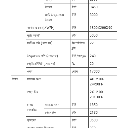
উচ্চতা
মিমি
3460
মাস্ট উত্তোলনের
মিমি
3000
উচ্চতা
ফর্কের আকার (L*W*H)
মিমি
1800X200X90
ঘুরার ব্যাসার্ধ
মিমি
5050
সর্বাধিক গতি (লোড সহ)
কিলোমিটার/
22
ঘন্টা
উত্তোলনের গতি (লোড সহ)
মিমি/সেকেন্ড
240
গ্রেডিয়েবিলিটি (লোড সহ)
%
20
ওজন
কেজি
17000
টায়ার
সামনের অংশ
4X12.00-
24/20PR
পেছন দিক
2X12.00-
20/18PR
চাকার
সামনের অংশ
মিমি
1850
বেডরাইড
পেছন দিক
মিমি
2130
হুইলবেস
মিমি
3600