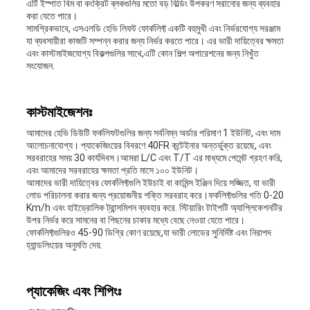
এটি ইস্পাত বিম বা কংক্রিট ব্লকগুলির মতো বড় বিল্ডিং উপকরণ সরানোর জন্য ব্যবহার
করা যেতে পারে।
সামগ্রিকভাবে, এসএলডি হেভি লিফট ফোর্কলিফ্ট একটি বহুমুখী এবং নির্ভরযোগ্য সরঞ্জাম
যা ব্যবসায়ীরা কাজটি সম্পন্ন করার জন্য নির্ভর করতে পারে। এর ভারী দায়িত্বের ক্ষমতা
এবং কাস্টমাইজযোগ্য বিকল্পগুলির সাথে,এটি কোন শিল্প অপারেশনের জন্য নিখুঁত
সংযোজন.
কাস্টমাইজেশনঃ
আমাদের হেভি ডিউটি ফর্কলিফটগুলির জন্য সর্বনিম্ন অর্ডার পরিমাণ 1 ইউনিট, এবং দাম
আলোচনাযোগ্য। প্যাকেজিংয়ের বিবরণে 40FR কন্টেইনার অন্তর্ভুক্ত রয়েছে, এবং
সরবরাহের সময় 30 কার্যদিবস।আমরা L/C এবং T/T এর মাধ্যমে পেমেন্ট গ্রহণ করি,
এবং আমাদের সরবরাহের ক্ষমতা প্রতি মাসে ১০০ ইউনিট।
আমাদের ভারী দায়িত্বের ফোর্কলিফ্টগুলি ইউচাই বা কামিন্স ইঞ্জিন দিয়ে সজ্জিত, যা ভারী
লোড পরিচালনা করার জন্য প্রয়োজনীয় শক্তি সরবরাহ করে।ফর্কলিফ্টগুলির গতি 0-20
Km/h এবং হাইড্রোলিক ট্রান্সমিশন ব্যবহার করে. স্টিয়ারিং টাইপটি অ্যাপ্লিকেশনটির
উপর নির্ভর করে সামনের বা পিছনের চাকার মধ্যে বেছে নেওয়া যেতে পারে।
ফোর্কলিফ্টগুলিরও 45-90 ডিগ্রি কোণ রয়েছে,যা ভারী লোডের সুনির্দিষ্ট এবং নিরাপদ
হ্যান্ডলিংয়ের অনুমতি দেয়.
প্যাকেজিং এবং শিপিংঃ