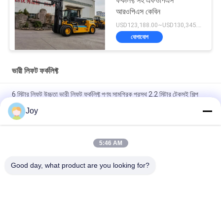
ফর্কলিফ্ট সহ এফওপিএস
আরওপিএস কেবিন
USD123,188.00~USD130,345.00/ Unit MOQ:1 একক
যোগাযোগ
ভারী লিফট ফর্কলিফ্ট
6 মিটার লিফট উচ্চতা ভারী লিফট ফর্কলিফ্ট পণ্য সামগ্রিক প্রস্থ 2.2 মিটার টেকসই শিল্প
উপাদান হ্যান্ডলিং সরঞ্জাম
Joy
বক্স টাইপ ইনার আউটার মাস্ট কাউন্টারব্যালেন্স ফর্কলিফ্ট সামগ্রিক আকার
৭২০০x২৫৫০x৩৪৬০মিমি গুদামঘরের জন্য হেভি ডিউটি ​​লিফটিং ভেহিকেল
5:46 AM
210 বার হাইড্রোলিক সিস্টেম চাপ ভারী লিফট ফোর্কলিফ্ট নামমাত্র ক্ষমতা 16000 কেজি
Good day, what product are you looking for?
কাস্টমাইজড ই এম ভারী দায়িত্ব কাজ জন্য আদর্শ
সব