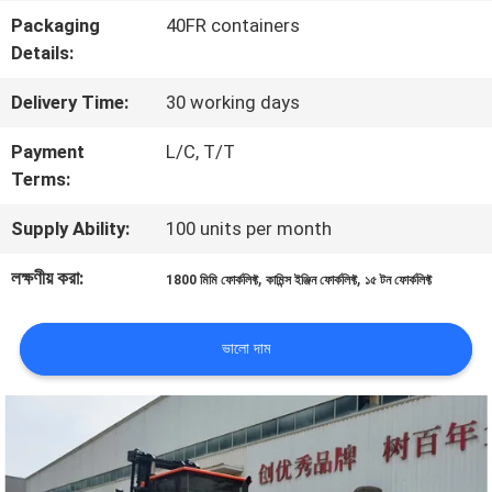
Packaging
40FR containers
মান
Details:
নিয়ন্ত্রণ
Delivery Time:
30 working days
Payment
L/C, T/T
সাইট
Terms:
ম্যাপ
Supply Ability:
100 units per month
লক্ষণীয় করা:
,
,
1800 মিমি ফোর্কলিফ্ট
কামিন্স ইঞ্জিন ফোর্কলিফ্ট
১৫ টন ফোর্কলিফ্ট
PRIVACY
POLICY
ভালো দাম