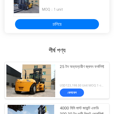
MOQ：
1 unit
চালিয়ে
শীর্ষ পণ্য
25 টন অভ্যন্তরীণ জ্বলন ফর্কলিফ্ট
USD123,198.00 Unit MOQ:1 একক
যোগাযোগ
4000 মিমি মাস্ট জায়ান্ট এফডি