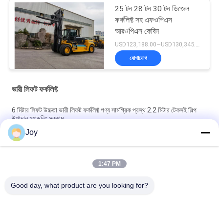
25 টন 28 টন 30 টন ডিজেল
ফর্কলিফ্ট সহ এফওপিএস
আরওপিএস কেবিন
USD123,188.00~USD130,345.00/ Unit MOQ:1 একক
যোগাযোগ
ভারী লিফট ফর্কলিফ্ট
6 মিটার লিফট উচ্চতা ভারী লিফট ফর্কলিফ্ট পণ্য সামগ্রিক প্রস্থ 2.2 মিটার টেকসই শিল্প
উপাদান হ্যান্ডলিং সরঞ্জাম
Joy
বক্স টাইপ ইনার আউটার মাস্ট কাউন্টারব্যালেন্স ফর্কলিফ্ট সামগ্রিক আকার
৭২০০x২৫৫০x৩৪৬০মিমি গুদামঘরের জন্য হেভি ডিউটি ​​লিফটিং ভেহিকেল
1:47 PM
210 বার হাইড্রোলিক সিস্টেম চাপ ভারী লিফট ফোর্কলিফ্ট নামমাত্র ক্ষমতা 16000 কেজি
কাস্টমাইজড ই এম ভারী দায়িত্ব কাজ জন্য আদর্শ
Good day, what product are you looking for?
সব