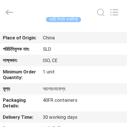
Xiamen
Sealand
Development
Co.,
Ltd..
ভারী লিফট ফর্কলিফ্ট
All
Rights
Reserved.
বাড়ি
Place of Origin:
China
পণ্য
পরিচিতিমুলক নাম:
SLD
সাক্ষ্যদান:
ISO, CE
আমাদের
Minimum Order
1 unit
সম্পর্কে
Quantity:
মূল্য:
আলোচনাযোগ্য
কারখানা
Packaging
40FR containers
ভ্রমণ
Details:
Delivery Time:
30 working days
মান