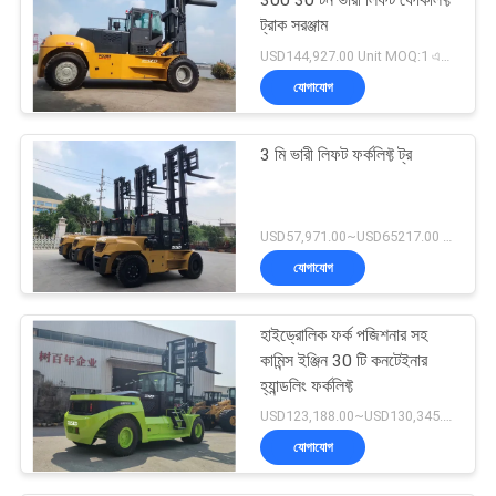
300 30 টন ভারী লিফট ফোর্কলিফ্ট
ট্রাক সরঞ্জাম
USD144,927.00 Unit MOQ:1 একক
যোগাযোগ
3 মি ভারী লিফট ফর্কলিফ্ট ট্র
USD57,971.00~USD65217.00 unit MOQ:1 একক
যোগাযোগ
হাইড্রোলিক ফর্ক পজিশনার সহ
কামিন্স ইঞ্জিন 30 টি কনটেইনার
হ্যান্ডলিং ফর্কলিফ্ট
USD123,188.00~USD130,345.00/ Unit MOQ:1 একক
যোগাযোগ