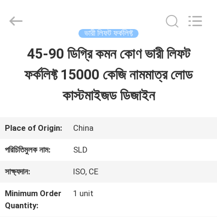
Xiamen
Sealand
Development
Co.,
ভারী লিফট ফর্কলিফ্ট
Ltd..
All
45-90 ডিগ্রি কমন কোণ ভারী লিফট
বাড়ি
Rights
Reserved.
ফর্কলিফ্ট 15000 কেজি নামমাত্র লোড
পণ্য
কাস্টমাইজড ডিজাইন
আমাদের
Place of Origin:
China
সম্পর্কে
পরিচিতিমুলক নাম:
SLD
সাক্ষ্যদান:
ISO, CE
কারখানা
Minimum Order
1 unit
ভ্রমণ
Quantity: