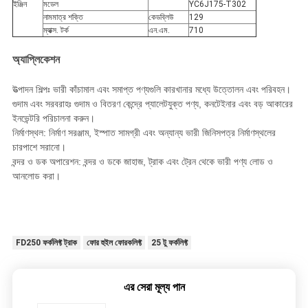
ইঞ্জিন
মডেল
YC6J175-T302
নামমাত্র শক্তি
কেডব্লিউ
129
ম্যাক্স. টর্ক
এন.এম.
710
অ্যাপ্লিকেশন
উত্পাদন শিল্পঃ ভারী কাঁচামাল এবং সমাপ্ত পণ্যগুলি কারখানার মধ্যে উত্তোলন এবং পরিবহন।
গুদাম এবং সরবরাহঃ গুদাম ও বিতরণ কেন্দ্রে প্যালেটযুক্ত পণ্য, কনটেইনার এবং বড় আকারের
ইনভেন্টরি পরিচালনা করুন।
নির্মাণস্থল: নির্মাণ সরঞ্জাম, ইস্পাত সামগ্রী এবং অন্যান্য ভারী জিনিসপত্র নির্মাণস্থলের
চারপাশে সরানো।
বন্দর ও ডক অপারেশন: বন্দর ও ডকে জাহাজ, ট্রাক এবং ট্রেন থেকে ভারী পণ্য লোড ও
আনলোড করা।
FD250 ফর্কলিফ্ট ট্রাক
ফোর হুইল ফোরকলিফ্ট
25 টু ফর্কলিফ্ট
এর সেরা মূল্য পান