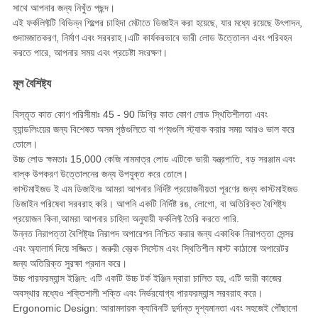
সাথে আপনার জন্য নিখুঁত পছন্দ।
এই ফর্কলিফ্টটি বিভিন্ন শিল্পের চাহিদা মেটাতে ডিজাইন করা হয়েছে, যার মধ্যে রয়েছে উৎপাদন,
গুদামজাতকরণ, নির্মাণ এবং সরবরাহ।এটি কার্যকরভাবে ভারী লোড উত্তোলন এবং পরিবহন
করতে পারে, আপনার সময় এবং প্রচেষ্টা সংরক্ষণ।
মূল বৈশিষ্ট্য
বিস্তৃত কাত কোণ পরিসীমাঃ 45 - 90 ডিগ্রি কাত কোণ লোড স্থিতিশীলতা এবং
হ্যান্ডলিংয়ের জন্য বিশেষত অসম পৃষ্ঠগুলিতে বা পণ্যগুলি স্ট্যাক করার সময় আরও ভাল করে
তোলে।
উচ্চ লোড ক্ষমতাঃ 15,000 কেজি নামমাত্র লোড এটিকে ভারী যন্ত্রপাতি, বড় সরঞ্জাম এবং
বাল্ক উপকরণ উত্তোলনের জন্য উপযুক্ত করে তোলে।
কাস্টমাইজড ই এম ডিজাইনঃ আমরা আপনার নির্দিষ্ট প্রয়োজনীয়তা পূরণের জন্য কাস্টমাইজড
ডিজাইন পরিষেবা সরবরাহ করি। আপনি একটি নির্দিষ্ট রঙ, লোগো, বা অতিরিক্ত বৈশিষ্ট্য
প্রয়োজন কিনা,আমরা আপনার চাহিদা অনুযায়ী ফর্কলিফ্ট তৈরি করতে পারি.
উন্নত নিরাপত্তা বৈশিষ্ট্যঃ নিরাপদ অপারেশন নিশ্চিত করার জন্য একাধিক নিরাপত্তা সেন্সর
এবং অ্যালার্ম দিয়ে সজ্জিত। জরুরী ব্রেক সিস্টেম এবং স্থিতিশীল মাস্ট কাঠামো অপারেটর
জন্য অতিরিক্ত সুরক্ষা প্রদান করে।
উচ্চ পারফরম্যান্স ইঞ্জিন: এটি একটি উচ্চ টর্ক ইঞ্জিন দ্বারা চালিত হয়, এটি ভারী কাজের
অবস্থার মধ্যেও শক্তিশালী শক্তি এবং নির্ভরযোগ্য পারফরম্যান্স সরবরাহ করে।
Ergonomic Design: আরামদায়ক ক্যাবিনটি দুর্দান্ত দৃশ্যমানতা এবং সহজেই পৌঁছানো