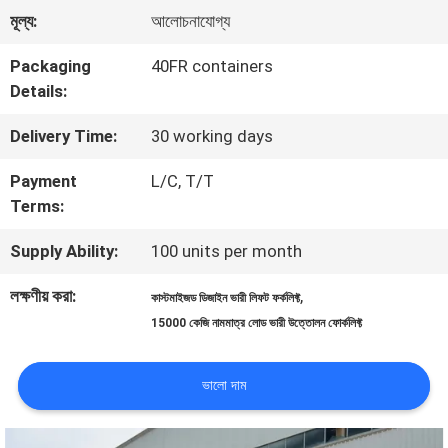
মূল্য:
আলোচনাযোগ্য
মান
Packaging
40FR containers
নিয়ন্ত্রণ
Details:
Delivery Time:
30 working days
সাইট
Payment
L/C, T/T
ম্যাপ
Terms:
Supply Ability:
100 units per month
PRIVACY
লক্ষণীয় করা:
,
কাস্টমাইজড ডিজাইন ভারী লিফট ফর্কলিফ্ট
POLICY
15000 কেজি নামমাত্র লোড ভারী উত্তোলন ফোর্কলিফ্ট
ভালো দাম