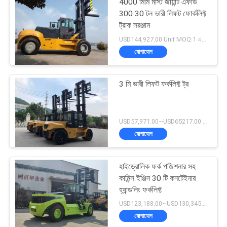
4000 মিমি মাস্ট জায়ান্ট এফডি
300 30 টন ভারী লিফট ফোর্কলিফ্ট
ট্রাক সরঞ্জাম
USD144,927.00 Unit MOQ:1 একক
যোগাযোগ
3 মি ভারী লিফট ফর্কলিফ্ট ট্র
USD57,971.00~USD65217.00 unit MOQ:1 একক
যোগাযোগ
হাইড্রোলিক ফর্ক পজিশনার সহ
কামিন্স ইঞ্জিন 30 টি কনটেইনার
হ্যান্ডলিং ফর্কলিফ্ট
USD123,188.00~USD130,345.00/ Unit MOQ:1 একক
যোগাযোগ