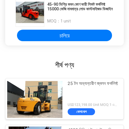
45-90 ডিগ্রি কমন কোণ ভারী লিফট ফর্কলিফ্ট
15000 কেজি নামমাত্র লোড কাস্টমাইজড ডিজাইন
MOQ：
1 unit
চালিয়ে
শীর্ষ পণ্য
25 টন অভ্যন্তরীণ জ্বলন ফর্কলিফ্ট
USD123,198.00 Unit MOQ:1 একক
যোগাযোগ