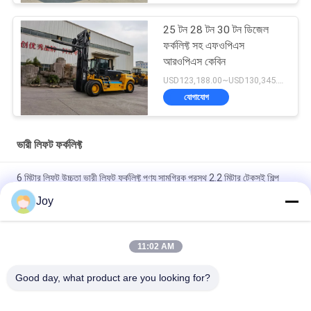
25 টন 28 টন 30 টন ডিজেল
ফর্কলিফ্ট সহ এফওপিএস
আরওপিএস কেবিন
USD123,188.00~USD130,345.00/ Unit MOQ:1 একক
যোগাযোগ
ভারী লিফট ফর্কলিফ্ট
6 মিটার লিফট উচ্চতা ভারী লিফট ফর্কলিফ্ট পণ্য সামগ্রিক প্রস্থ 2.2 মিটার টেকসই শিল্প
উপাদান হ্যান্ডলিং সরঞ্জাম
Joy
বক্স টাইপ ইনার আউটার মাস্ট কাউন্টারব্যালেন্স ফর্কলিফ্ট সামগ্রিক আকার
৭২০০x২৫৫০x৩৪৬০মিমি গুদামঘরের জন্য হেভি ডিউটি ​​লিফটিং ভেহিকেল
11:02 AM
210 বার হাইড্রোলিক সিস্টেম চাপ ভারী লিফট ফোর্কলিফ্ট নামমাত্র ক্ষমতা 16000 কেজি
Good day, what product are you looking for?
কাস্টমাইজড ই এম ভারী দায়িত্ব কাজ জন্য আদর্শ