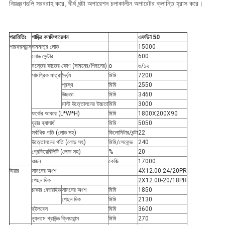
নিয়ন্ত্রণগুলি সরবরাহ করে, দীর্ঘ ঘন্টা অপারেশন চলাকালীন অপারেটর ক্লান্তি হ্রাস করে।
পরামিতিঃ
গাড়ির কনফিগারেশন
এফ
ডি
1
5
0
পারফরম্যান্স
নামমাত্র লোড
15000
লোড সেন্টার
600
মস্তের কাতের কোণ (সামনের/পিছনের)
o
৬/১২
সামগ্রিক মাত্রা
দৈর্ঘ্য
মিমি
7200
প্রস্থ
মিমি
2550
উচ্চতা
মিমি
3460
মাস্ট উত্তোলনের উচ্চতা
মিমি
3000
ফর্কের আকার (L*W*H)
মিমি
1800X200X90
ঘুরার ব্যাসার্ধ
মিমি
5050
সর্বাধিক গতি (লোড সহ)
কিলোমিটার/ঘন্টা
22
উত্তোলনের গতি (লোড সহ)
মিমি/সেকেন্ড
240
গ্রেডিয়েবিলিটি (লোড সহ)
%
20
ওজন
কেজি
17000
টায়ার
সামনের অংশ
4X12.00-24/20PR
পেছন দিক
2X12.00-20/18PR
চাকার বেডরাইড
সামনের অংশ
মিমি
1850
পেছন দিক
মিমি
2130
হুইলবেস
মিমি
3600
ন্যূনতম গ্রাউন্ড ক্লিয়ারান্স
মিমি
270