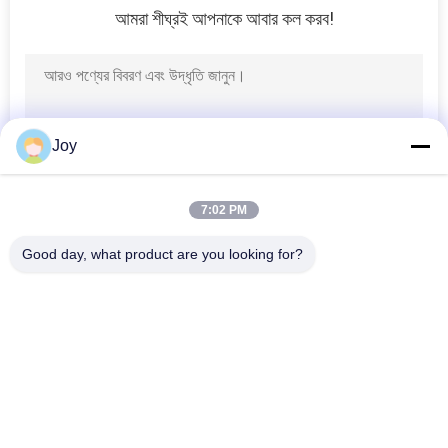
আমরা শীঘ্রই আপনাকে আবার কল করব!
13
ফর্কলিফ্ট খুচরা যন্ত্রাংশ
Joy
7:02 PM
16
Good day, what product are you looking for?
সব
ফর্কলিফ্ট লোডার
ভারী লিফট ফর্কলিফ্ট
ডিজেল ফর্কলিফ্ট ট্রাক
বৈদ্যুতিক ফর্কলিফ্ট ট্রাক
কনটেইনার রিচ স্ট্যাকার