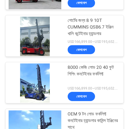
যোগাযোগ
নিয়ন্ত্রণ
পোর্টের জন্য 8 9 10T
সাইট
22
CUMMINS QSB6.7 ইঞ্জিন
ম্যাপ
খালি কন্টেইনার হ্যান্ডলার
বৈদ্যুতিক ফর্কলিফ্ট ট্রাক
USD166,899.00~USD195,652.00 / unit MOQ:1 একক
যোগাযোগ
PRIVACY
POLICY
8000 কেজি লোড 20 40 ফুট
শিপিং কনটেইনার ফর্কলিফ্ট
56
USD166,899.00~USD195,652.00 / unit MOQ:1 একক
যোগাযোগ
কনটেইনার রিচ স্ট্যাকার
OEM 9 টন লোড ফর্কলিফ্ট
কনটেইনার হ্যান্ডলার কামিন্স ইঞ্জিনের
সাথে