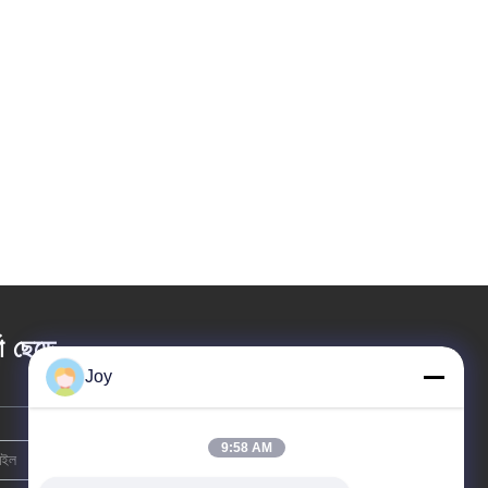
তা ছেড়ে
Joy
9:58 AM