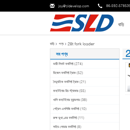
86-592-57853
joy@sldevelop.com
বাড়ি
28t fork loader
বাড়ি
পণ্য
2
সব পণ্য
(1
ভারী লিফট ফর্কলিফ্ট
(274)
ডিজেল ফর্কলিফ্ট ট্রাক
(52)
বৈদ্যুতিক ফর্কলিফ্ট ট্রাক
(21)
কনটেইনার রিচ স্ট্যাকার
(55)
খালি কনটেইনার হ্যান্ডলার
(38)
পেট্রল এলপিজি ফর্কলিফ্ট
(10)
রুক্ষ ভূখণ্ডের ফর্কলিফ্ট
(11)
সাইড লোডার ফর্কলিফ্ট
(8)