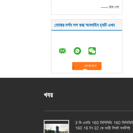
—— রিকি তাই
তোমার দর্শন লগ করা অনলাইন চ্যাট এখন
খবর
3 মি এফডি 160 সিপিসিডি 160 সিপিসিড
160 16 টন 32 কে ভারী লিফট ফর্কলিফ্ট