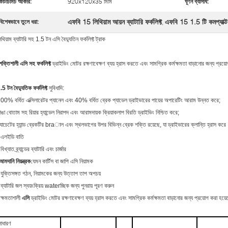
কাঁটাচামচ আকার:
920x120x35 মিমি
ঘূর্ণন ব্যাসার্ধ:
এফবি 15 লিথিয়াম আয়ন ব্যাটারি ফর্কলিফ্ট
এফবি 15 1.5 টি কমপ্যাক্ট ব
বিশেষভাবে তুলে ধরা:
,
িথিয়াম ব্যাটারি সহ 1.5 টন এসি বৈদ্যুতিন ফর্কলিফ্ট ট্রাক
শক্তিশালী এসি সহ ফর্কলিফ্ট
ড্রাইভিং মোটর রক্ষণাবেক্ষণ ব্যয় হ্রাস করতে এবং সামগ্রিক কর্মক্ষমতা বাড়ানোর জন্য প্রয
.5 টন বৈদ্যুতিক ফর্কলিফ্ট
সুবিধাদি:
00% বর্ধিত এক্সিলারেটর প্যানেল এবং 40% বর্ধিত ব্রেক প্যাডেল ড্রাইভারের পায়ের অপারেটিং আরাম উন্নত করে;
িঙা বোতাম সহ রিয়ার হ্যান্ডেল নিরাপদ এবং আরামদায়ক ক্রিয়াকলাপ বিরতি ড্রাইভিং নিশ্চিত করে;
‌্যাচেটের হ্যান্ড ব্রেকটির braাল এবং স্থলভাগের উপর বিভিন্ন ব্রেক শক্তি রয়েছে, যা ড্রাইভারের ক্লান্তি হ্রাস করে
 এলইডি বাতি
 বিখ্যাত ব্র্যান্ডের ব্যাটারি এবং চার্জার
আমদানি নিয়ন্ত্রক
যেমন কার্টিস বা জাপি এসি নিয়ামক
 যুক্তিসঙ্গত গঠন, নিয়ামকের জন্য উত্তাপ তাপ অপচয়
 ব্যাটারি জল স্বয়ংক্রিয় waterচ্ছিক জন্য পুনরায় পূরণ করুন
 ক্ষমতাশালী
এসি
ড্রাইভিং মোটর রক্ষণাবেক্ষণ ব্যয় হ্রাস করতে এবং সামগ্রিক কর্মক্ষমতা বাড়ানোর জন্য প্রয়োগ করা হয়
সাধারণ