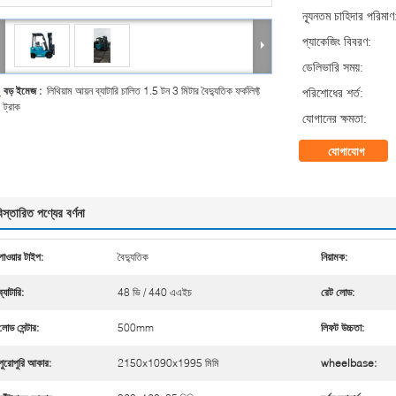
ন্যূনতম চাহিদার পরিমাণ
প্যাকেজিং বিবরণ:
ডেলিভারি সময়:
বড় ইমেজ :
লিথিয়াম আয়ন ব্যাটারি চালিত 1.5 টন 3 মিটার বৈদ্যুতিক ফর্কলিফ্ট
পরিশোধের শর্ত:
ট্রাক
যোগানের ক্ষমতা:
যোগাযোগ
িস্তারিত পণ্যের বর্ণনা
পাওয়ার টাইপ:
বৈদ্যুতিক
নিয়ামক:
ব্যাটারি:
48 ভি / 440 এএইচ
রেট লোড:
লোড সেন্টার:
500mm
লিফট উচ্চতা:
পুরোপুরি আকার:
2150x1090x1995 মিমি
wheelbase: