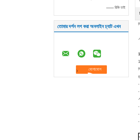
—— রিকি তাই
ল
তোমার দর্শন লগ করা অনলাইন চ্যাট এখন
-
1
1
শ
র
-
-
-
-
-
-