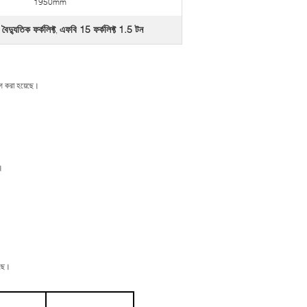
1950mm
ৈদ্যুতিক ফর্কলিফ্ট
এফবি 15 ফর্কলিফ্ট 1.5 টন
,
়োগ করা হয়েছে।
।
েছে।