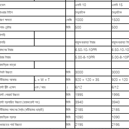
মডেল
এফবি 10
এফবি 15
াওয়ার টাইপ
বৈদ্যুতিক
বৈদ্যুতিক
ারণ ক্ষমতা
কেজি
1000
1500
োড সেন্টার
মিমি
500
500
াগড়ি
াগড়ি
বায়ুসংক্রান্ত টায়ার
বায়ুসংক্রান্ত টায
ামনের টায়ার
6.50-10-10PR
6.50-10-1
িয়ার টায়ার
5.00-8-10PR
5.00-8-10
ামগ্রিক মাত্রা
লিফট উচ্চতা
মিমি
3000
3000
কাঁটাচামচ আকার
L × W × T
মিমি
920 × 120 × 35
920 × 120 
াস্ট টিল্ট এঙ্গেল
এফ / আর
।
6/12
6/12
াস্ট লোয়ার্ড উচ্চতা
মিমি
1995
1995
াস্ট প্রসারিত উচ্চতা (ব্যাকরেস্ট সহ)
মিমি
3940
3940
াঁটাচামচ সামনের দৈর্ঘ্য (কাঁটাচামচ ছাড়াই)
মিমি
2185
2185
ামগ্রিক প্রস্থ
মিমি
1090
1090
ভারহেড গার্ড উচ্চতা
মিমি
2195
2195