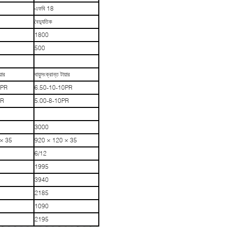
এফবি 18
বৈদ্যুতিক
1800
500
়ার
বায়ুসংক্রান্ত টায়ার
0PR
6.50-10-10PR
PR
5.00-8-10PR
3000
× 35
920 × 120 × 35
6/12
1995
3940
2185
1090
2195