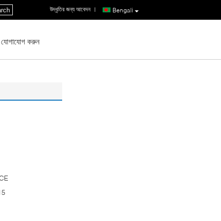
উদ্ধৃতির জন্য আবেদন
|
rch
Bengali
 যোগাযোগ করুন
 CE
15