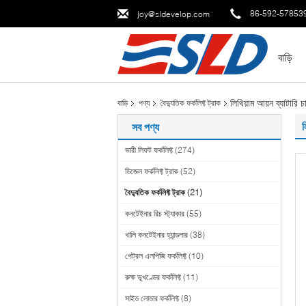
86-592-57853
joy@sldevelop.com
বাড়ি
লিথিয়াম আয়ন ব্যাটারি চ
বাড়ি
পণ্য
বৈদ্যুতিক ফর্কলিফ্ট ট্রাক
ল
সব পণ্য
ভারী লিফট ফর্কলিফ্ট
(274)
ডিজেল ফর্কলিফ্ট ট্রাক
(52)
বৈদ্যুতিক ফর্কলিফ্ট ট্রাক
(21)
কনটেইনার রিচ স্ট্যাকার
(55)
খালি কনটেইনার হ্যান্ডলার
(38)
পেট্রল এলপিজি ফর্কলিফ্ট
(10)
রুক্ষ ভূখণ্ডের ফর্কলিফ্ট
(11)
সাইড লোডার ফর্কলিফ্ট
(8)