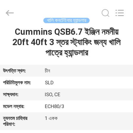
Xiamen
Sealand
Development
Co.,
Ltd..
খালি কনটেইনার হ্যান্ডলার
All
Rights
Reserved.
Cummins QSB6.7 ইঞ্জিন নমনীয়
বাড়ি
20ft 40ft 3 স্তর স্ট্যাকিং জন্য খালি
পণ্য
পাত্রে হ্যান্ডলার
আমাদের
উৎপত্তি স্থল:
চীন
সম্পর্কে
পরিচিতিমুলক নাম:
SLD
সাক্ষ্যদান:
ISO, CE
কারখানা
মডেল নম্বার:
ECH80/3
ভ্রমণ
ন্যূনতম চাহিদার
1 একক
পরিমাণ:
মান