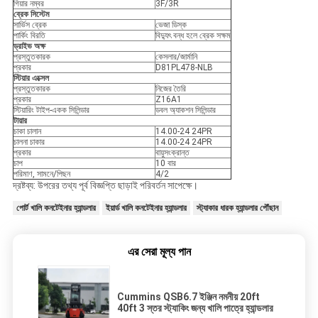
গিয়ার নম্বর
3F/3R
ব্রেক সিস্টেম
সার্ভিস ব্রেক
ভেজা ডিস্ক
পার্কিং বিরতি
বিদ্যুৎ বন্ধ হলে ব্রেক সক্ষম
ড্রাইভ অক্ষ
প্রস্তুতকারক
কেসলার/জার্মানি
প্রকার
D81PL478-NLB
স্টিয়ার এক্সেল
প্রস্তুতকারক
নিজের তৈরি
প্রকার
Z16A1
স্টিয়ারিং টাইপ-একক সিলিন্ডার
ডবল অ্যাকশন সিলিন্ডার
টায়ার
চাকা চালান
14.00-24 24PR
চালনা চাকার
14.00-24 24PR
প্রকার
বায়ুসংক্রান্ত
চাপ
10 বার
পরিমাণ, সামনে/পিছন
4/2
দ্রষ্টব্য: উপরের তথ্য পূর্ব বিজ্ঞপ্তি ছাড়াই পরিবর্তন সাপেক্ষে।
পোর্ট খালি কনটেইনার হ্যান্ডলার
ইয়ার্ড খালি কনটেইনার হ্যান্ডলার
স্ট্যাকার ধারক হ্যান্ডলার পৌঁছান
এর সেরা মূল্য পান
Cummins QSB6.7 ইঞ্জিন নমনীয় 20ft
40ft 3 স্তর স্ট্যাকিং জন্য খালি পাত্রে হ্যান্ডলার