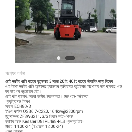
পণ্যের বর্ণনা
ছোট নমনীয় খালি পাত্রে হ্যান্ডলার 3 স্তর 20ft 40ft পাত্রে স্ট্যাকিং জন্য বিশেষ
এই বিশেষ নমনীয় খালি কন্টেইনার হ্যান্ডলার ব্যক্তিগত কন্টেইনার কারখানায় ভাল ব্যবহার, এত
বড় জায়গার প্রয়োজন নেই।
ছোট বাঁক ব্যাসার্ধ, আরো নমনীয়, উচ্চ দক্ষতা। উচ্চ খরচ-কর্মক্ষমতা
প্রযুক্তিগত বিবরণ:
মডেল: ECH80/3
ইঞ্জিন: কামিন্স QSB6.7-C220, 164kw@2300rpm
ট্রান্সমিশন: ZF3WG211, 3/3 গিয়ার্স অটো-শিফট
ড্রাইভ অক্ষ: Kessler D81PL488-NLB প্রশস্ত টাইপ
টায়ার: 14.00-24 (12চ্ছিক 12.00-24)
পাম্প: কাসাপ্পা