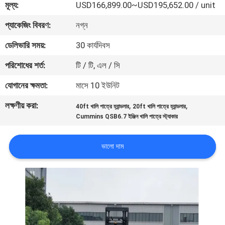
মূল্য:
USD166,899.00~USD195,652.00 / unit
নিয়ন্ত্রণ
প্যাকেজিং বিবরণ:
নগ্ন
সাইট
ডেলিভারি সময়:
30 কার্যদিবস
ম্যাপ
পরিশোধের শর্ত:
টি / টি, এল / সি
যোগানের ক্ষমতা:
মাসে 10 ইউনিট
PRIVACY
লক্ষণীয় করা:
,
,
POLICY
40ft খালি পাত্রে হ্যান্ডলার
20ft খালি পাত্রে হ্যান্ডলার
Cummins QSB6.7 ইঞ্জিন খালি পাত্রে স্ট্যাকার
ভালো দাম