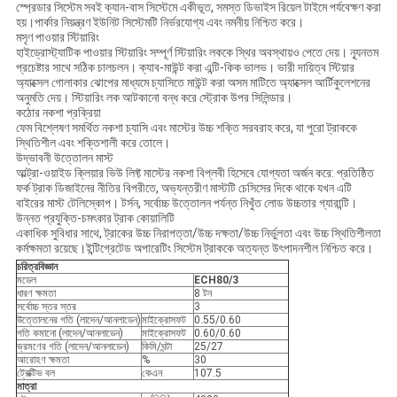
স্প্রেডার সিস্টেম সবই ক্যান-বাস সিস্টেমে একীভূত, সমস্ত ডিভাইস রিয়েল টাইমে পর্যবেক্ষণ করা
হয়।পার্কার নিয়ন্ত্রণ ইউনিট সিস্টেমটি নির্ভরযোগ্য এবং নমনীয় নিশ্চিত করে।
মসৃণ পাওয়ার স্টিয়ারিং
হাইড্রোস্ট্যাটিক পাওয়ার স্টিয়ারিং সম্পূর্ণ স্টিয়ারিং লককে স্থির অবস্থায়ও পেতে দেয়। ন্যূনতম
প্রচেষ্টার সাথে সঠিক চালচলন। ক্যাব-মাউন্ট করা এন্টি-কিক ভালভ। ভারী দায়িত্ব স্টিয়ার
অ্যাক্সেল গোলাকার ঝোপের মাধ্যমে চ্যাসিতে মাউন্ট করা অসম মাটিতে অ্যাক্সেল আর্টিকুলেশনের
অনুমতি দেয়। স্টিয়ারিং লক আটকানো বন্ধ করে স্ট্রোক উপর সিলিন্ডার।
কঠোর নকশা প্রক্রিয়া
ফেম বিশ্লেষণ সমর্থিত নকশা চ্যাসি এবং মাস্টের উচ্চ শক্তি সরবরাহ করে, যা পুরো ট্রাককে
স্থিতিশীল এবং শক্তিশালী করে তোলে।
উদ্ভাবনী উত্তোলন মাস্ট
আল্ট্রা-ওয়াইড ক্লিয়ার ভিউ লিফ্ট মাস্টের নকশা বিপ্লবী হিসেবে যোগ্যতা অর্জন করে: প্রতিষ্ঠিত
ফর্ক ট্রাক ডিজাইনের নীতির বিপরীতে, অভ্যন্তরীণ মাস্টটি চেসিসের দিকে থাকে যখন এটি
বাইরের মাস্ট টেলিস্কোপ। টর্সন, সর্বোচ্চ উত্তোলন পর্যন্ত নিখুঁত লোড উচ্চতার গ্যারান্টি।
উন্নত প্রযুক্তি-চমৎকার ট্রাক কোয়ালিটি
একাধিক সুবিধার সাথে, ট্রাকের উচ্চ নিরাপত্তা/উচ্চ দক্ষতা/উচ্চ নির্ভুলতা এবং উচ্চ স্থিতিশীলতা
কর্মক্ষমতা রয়েছে।ইন্টিগ্রেটেড অপারেটিং সিস্টেম ট্রাককে অত্যন্ত উৎপাদনশীল নিশ্চিত করে।
চরিত্রবিজ্ঞান
মডেল
ECH80/3
ধারণ ক্ষমতা
8 টন
সর্বোচ্চ স্তর স্তর
3
উত্তোলনের গতি (লাদেন/আনলাডেন)
মাইক্রোসফট
0.55/0.60
গতি কমানো (লাদেন/আনলাডেন)
মাইক্রোসফট
0.60/0.60
ভ্রমণের গতি (লাদেন/আনলাডেন)
কিমি/ঘন্টা
25/27
আরোহণ ক্ষমতা
%
30
ট্রেক্টিভ বল
কেএন
107.5
মাত্রা