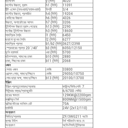
হুইলবেস
y (মিমি)
4020
মাস্টের উচ্চতা, হ্রাস
h1 (মিমি)
11091
টিল্ট এঙ্গেল (ফরওয়ার্ড/ব্যাকওয়ার্ড)
ডিগ্রী
3/4
মাস্টের উচ্চতা, প্রসারিত
h4 (মিমি)
19204
কেবিনের উচ্চতা
h6 (মিমি)
4326
উচ্চতা, অপারেটরের আসন
h7 (মিমি)
3206
টুইস্টলক উচ্চতা হ্রাস পেয়েছে
h13 (মিমি)
2290
সর্বোচ্চ টুইস্টলক উচ্চতা
h3 (মিমি)
18600
সামগ্রিক দৈর্ঘ্য
l1 (মিমি)
6450
ছড়ানো মুখের দৈর্ঘ্য
l2 (মিমি)
6277
সামগ্রিক প্রস্থ
b1/b2 (মিমি)
3627/2398
স্প্রেডারের প্রস্থ 20 '/40'
b3 (মিমি)
6050/12150
ঘূর্ণন ব্যাসার্ধ
ওয়া (মিমি)
5700
হুইলস্প্যান, সামনের চাকা
b10 (মিমি)
2880
চাকা, পিছনের চাকা
b11 (মিমি)
2068
ওজন
সেবার ওজন
কেজি
33800
এক্সেল লোড, সামনে/পিছনে
কেজি
29050/10750
লোড ছাড়া অক্ষ, সামনে/পিছন
b13 (মিমি)
20100/13700
ইঞ্জিন
ইঞ্জিন প্রস্তুতকারক/প্রকার
কামিন্স/কিউএসবি .7.
সিলিন্ডার নম্বর/স্থানচ্যুতি
6/6700 সেমি
3
হারের ক্ষমতা
129KW@2200rpm
ম্যাক্সিমুন টর্ক
800NM@1500rpm
অল্টারনেটরের বর্তমান রেট
70A
ব্যাটারি
24V (2x12/110)
সংক্রমণ
নির্মাতা/প্রকার
ZF/3WG211 অটো
ক্লাচ টাইপ
টর্ক পরিবর্তন করে যে
সংক্রমণ
অটো-শিফট/ইন্টারলক