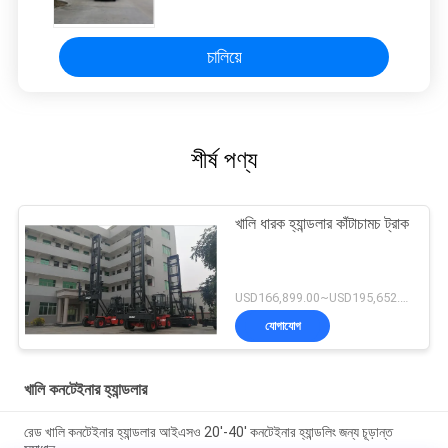
চালিয়ে
শীর্ষ পণ্য
খালি ধারক হ্যান্ডলার কাঁটাচামচ ট্রাক
USD166,899.00~USD195,652.00 / unit MOQ:1 একক
যোগাযোগ
খালি কনটেইনার হ্যান্ডলার
রেড খালি কনটেইনার হ্যান্ডলার আইএসও 20'-40' কনটেইনার হ্যান্ডলিং জন্য চূড়ান্ত