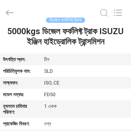
Xiamen
Sealand
Development
Co.,
Ltd..
ডিজেল ফর্কলিফ্ট ট্রাক
All
Rights
Reserved.
5000kgs ডিজেল ফর্কলিফ্ট ট্রাক ISUZU
বাড়ি
ইঞ্জিন হাইড্রোলিক ট্রান্সমিশন
পণ্য
উৎপত্তি স্থল:
চীন
আমাদের
পরিচিতিমুলক নাম:
SLD
সম্পর্কে
সাক্ষ্যদান:
ISO, CE
মডেল নম্বার:
FD50
কারখানা
ন্যূনতম চাহিদার
1 একক
ভ্রমণ
পরিমাণ:
প্যাকেজিং বিবরণ:
নগ্ন
মান