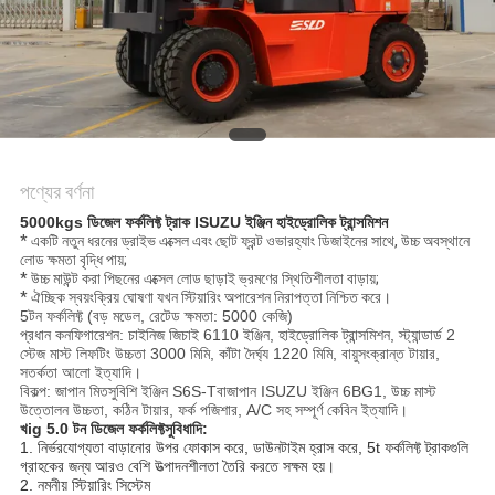
পণ্যের বর্ণনা
5000kgs ডিজেল ফর্কলিফ্ট ট্রাক ISUZU ইঞ্জিন হাইড্রোলিক ট্রান্সমিশন
* একটি নতুন ধরনের ড্রাইভ এক্সেল এবং ছোট ফ্রন্ট ওভারহ্যাং ডিজাইনের সাথে, উচ্চ অবস্থানে
লোড ক্ষমতা বৃদ্ধি পায়;
* উচ্চ মাউন্ট করা পিছনের এক্সেল লোড ছাড়াই ভ্রমণের স্থিতিশীলতা বাড়ায়;
* ঐচ্ছিক স্বয়ংক্রিয় ঘোষণা যখন স্টিয়ারিং অপারেশন নিরাপত্তা নিশ্চিত করে।
5টন ফর্কলিফ্ট (বড় মডেল, রেটেড ক্ষমতা: 5000 কেজি)
প্রধান কনফিগারেশন: চাইনিজ জিচাই 6110 ইঞ্জিন, হাইড্রোলিক ট্রান্সমিশন, স্ট্যান্ডার্ড 2
স্টেজ মাস্ট লিফটিং উচ্চতা 3000 মিমি, কাঁটা দৈর্ঘ্য 1220 মিমি, বায়ুসংক্রান্ত টায়ার,
সতর্কতা আলো ইত্যাদি।
বিকল্প: জাপান মিতসুবিশি ইঞ্জিন S6S-T
বা
জাপান ISUZU ইঞ্জিন 6BG1, উচ্চ মাস্ট
উত্তোলন উচ্চতা, কঠিন টায়ার, ফর্ক পজিশার, A/C সহ সম্পূর্ণ কেবিন ইত্যাদি।
খ
ig 5.0 টন ডিজেল ফর্কলিফ্ট
সুবিধাদি:
1. নির্ভরযোগ্যতা বাড়ানোর উপর ফোকাস করে, ডাউনটাইম হ্রাস করে, 5t ফর্কলিফ্ট ট্রাকগুলি
গ্রাহকের জন্য আরও বেশি উত্পাদনশীলতা তৈরি করতে সক্ষম হয়।
2. নমনীয় স্টিয়ারিং সিস্টেম