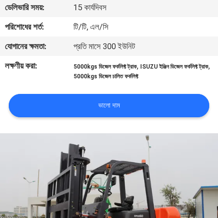
ডেলিভারি সময়:
15 কার্যদিবস
নিয়ন্ত্রণ
পরিশোধের শর্ত:
টি/টি, এল/সি
সাইট
যোগানের ক্ষমতা:
প্রতি মাসে 300 ইউনিট
ম্যাপ
লক্ষণীয় করা:
,
,
5000kgs ডিজেল ফর্কলিফ্ট ট্রাক
ISUZU ইঞ্জিন ডিজেল ফর্কলিফ্ট ট্রাক
5000kgs ডিজেল চালিত ফর্কলিফ্ট
PRIVACY
POLICY
ভালো দাম