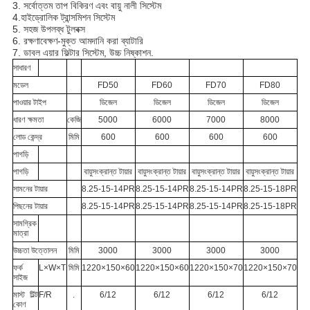
3. সর্বোত্তম তাপ বিকিরণ এবং বায়ু নালী সিস্টেম
4.হাইড্রোলিক ট্রান্সমিশন সিস্টেম
5. সহজ উপলব্ধ টুলবক্স
6. রক্ষণাবেক্ষণ-মুক্ত আমদানি করা ব্যাটারি
7. ডাবল এয়ার ফিল্টার সিস্টেম, উচ্চ নিষ্কাশন.
সাধারণ
মডেল
FD50
FD60
FD70
FD80
পাওয়ার টাইপ
ডিজেল
ডিজেল
ডিজেল
ডিজেল
ধারণ ক্ষমতা
কেজি
5000
6000
7000
8000
লোড কেন্দ্র
মিমি
600
600
600
600
পাগড়ি
পাগড়ি
বায়ুসংক্রান্ত টায়ার
বায়ুসংক্রান্ত টায়ার
বায়ুসংক্রান্ত টায়ার
বায়ুসংক্রান্ত টায়ার
সামনের টায়ার
8.25-15-14PR
8.25-15-14PR
8.25-15-14PR
8.25-15-18PR
পিছনের টায়ার
8.25-15-14PR
8.25-15-14PR
8.25-15-14PR
8.25-15-18PR
সামগ্রিক
মাত্রা
উচ্চতা উত্তোলন
মিমি
3000
3000
3000
3000
ফর্ক
L×W×T
মিমি
1220×150×60
1220×150×60
1220×150×70
1220×150×70
সাইজ
মাস্ট টিল্ট
F/R
.
6/12
6/12
6/12
6/12
কোণ