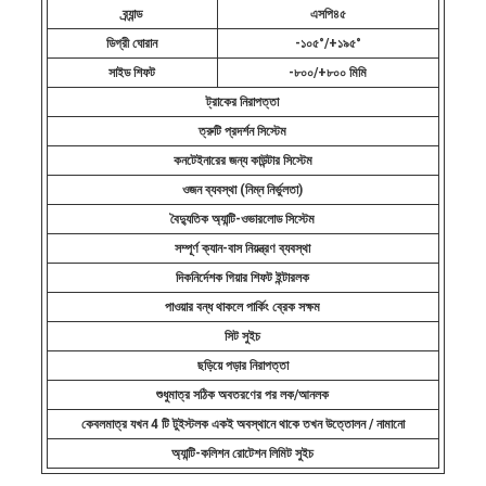
ব্র্যান্ড
এসপি৪৫
ডিগ্রী ঘোরান
-১০৫°/+১৯৫°
সাইড শিফট
-৮০০/+৮০০ মিমি
ট্রাকের নিরাপত্তা
ত্রুটি প্রদর্শন সিস্টেম
কনটেইনারের জন্য কাউন্টার সিস্টেম
ওজন ব্যবস্থা (নিম্ন নির্ভুলতা)
বৈদ্যুতিক অ্যান্টি-ওভারলোড সিস্টেম
সম্পূর্ণ ক্যান-বাস নিয়ন্ত্রণ ব্যবস্থা
দিকনির্দেশক গিয়ার শিফট ইন্টারলক
পাওয়ার বন্ধ থাকলে পার্কিং ব্রেক সক্ষম
সিট সুইচ
ছড়িয়ে পড়ার নিরাপত্তা
শুধুমাত্র সঠিক অবতরণের পর লক/আনলক
কেবলমাত্র যখন 4 টি টুইস্টলক একই অবস্থানে থাকে তখন উত্তোলন / নামানো
অ্যান্টি-কলিশন রোটেশন লিমিট সুইচ