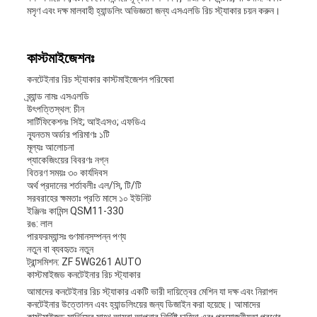
মসৃণ এবং দক্ষ মালবাহী হ্যান্ডলিং অভিজ্ঞতা জন্য এসএলডি রিচ স্ট্যাকার চয়ন করুন।
কাস্টমাইজেশনঃ
কনটেইনার রিচ স্ট্যাকার কাস্টমাইজেশন পরিষেবা
ব্র্যান্ড নামঃ এসএলডি
উৎপত্তিস্থল: চীন
সার্টিফিকেশনঃ সিই; আইএসও; এফডিএ
ন্যূনতম অর্ডার পরিমাণঃ ১টি
মূল্যঃ আলোচনা
প্যাকেজিংয়ের বিবরণঃ নগ্ন
বিতরণ সময়ঃ ৩০ কার্যদিবস
অর্থ প্রদানের শর্তাবলীঃ এল/সি, টি/টি
সরবরাহের ক্ষমতাঃ প্রতি মাসে ১০ ইউনিট
ইঞ্জিনঃ কামিন্স QSM11-330
রঙ: লাল
পারফরম্যান্সঃ গুণমানসম্পন্ন পণ্য
নতুন বা ব্যবহৃতঃ নতুন
ট্রান্সমিশন: ZF 5WG261 AUTO
কাস্টমাইজড কনটেইনার রিচ স্ট্যাকার
আমাদের কনটেইনার রিচ স্ট্যাকার একটি ভারী দায়িত্বের মেশিন যা দক্ষ এবং নিরাপদ
কনটেইনার উত্তোলন এবং হ্যান্ডলিংয়ের জন্য ডিজাইন করা হয়েছে। আমাদের