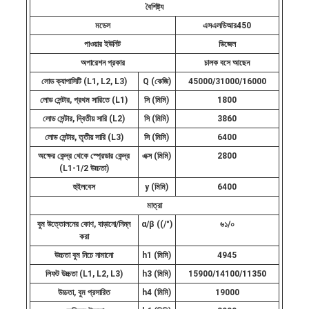
বৈশিষ্ট্য
মডেল
এসএলডিআর
45
0
পাওয়ার ইউনিট
ডিজেল
অপারেশন প্রকার
চালক বসে আছেন
লোড ক্যাপাসিটি (L1, L2, L3)
Q (কেজি)
45000/31000/16000
লোড সেন্টার, প্রথম সারিতে (L1)
সি (মিমি)
1800
লোড সেন্টার, দ্বিতীয় সারি (L2)
সি (মিমি)
3860
লোড সেন্টার, তৃতীয় সারি (L3)
সি (মিমি)
6400
অক্ষের কেন্দ্র থেকে স্প্রেডার কেন্দ্র
এক্স (মিমি)
2800
(L1-1/2 উচ্চতা)
হুইলবেস
y (মিমি)
6400
মাত্রা
বুম উত্তোলনের কোণ, বাড়ানো/নিম্ন
α/β ((/°)
৬১/০
করা
উচ্চতা বুম নিচে নামানো
h1 (মিমি)
4945
লিফট উচ্চতা (L1, L2, L3)
h3 (মিমি)
15900/14100/11350
উচ্চতা, বুম প্রসারিত
h4 (মিমি)
19000