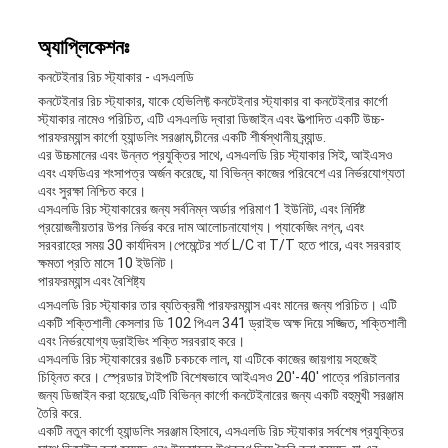
অ্যাপ্লিকেশনঃ
কনটেইনার রিচ স্ট্যাকার - এসএলডি
কনটেইনার রিচ স্ট্যাকার, যাকে হেভিলিফ্ট কনটেইনার স্ট্যাকার বা কনটেইনার কার্গো
স্ট্যাকার নামেও পরিচিত, এটি এসএলডি দ্বারা ডিজাইন এবং উত্পাদিত একটি উচ্চ-
পারফরম্যান্স কার্গো হ্যান্ডলিং সরঞ্জাম,চীনের একটি শীর্ষস্থানীয় ব্র্যান্ড.
এর উচ্চমানের এবং উন্নত প্রযুক্তির সাথে, এসএলডি রিচ স্ট্যাকার সিই, আইএসও
এবং এফডিএর শংসাপত্র অর্জন করেছে, যা বিভিন্ন কাজের পরিবেশে এর নির্ভরযোগ্যতা
এবং সুরক্ষা নিশ্চিত করে।
এসএলডি রিচ স্ট্যাকারের জন্য সর্বনিম্ন অর্ডার পরিমাণ 1 ইউনিট, এবং নির্দিষ্ট
প্রয়োজনীয়তার উপর নির্ভর করে দাম আলোচনাযোগ্য। প্যাকেজিং নগ্ন, এবং
সরবরাহের সময় 30 কার্যদিবস।পেমেন্টের শর্ত L/C বা T/T হতে পারে, এবং সরবরাহ
ক্ষমতা প্রতি মাসে 10 ইউনিট।
পারফরম্যান্স এবং বৈশিষ্ট্য
এসএলডি রিচ স্ট্যাকার তার ব্যতিক্রমী পারফরম্যান্স এবং মানের জন্য পরিচিত। এটি
একটি শক্তিশালী কেসলার ডি 102 পিএল 341 ড্রাইভ অক্ষ দিয়ে সজ্জিত, শক্তিশালী
এবং নির্ভরযোগ্য ড্রাইভিং শক্তি সরবরাহ করে।
এসএলডি রিচ স্ট্যাকারের রঙটি চকচকে লাল, যা এটিকে কাজের জায়গায় সহজেই
চিহ্নিত করে। স্প্রেডার টাইপটি বিশেষভাবে আইএসও 20'-40' পাত্রে পরিচালনার
জন্য ডিজাইন করা হয়েছে,এটি বিভিন্ন কার্গো কনটেইনারের জন্য একটি বহুমুখী সরঞ্জাম
তৈরি করে.
একটি নতুন কার্গো হ্যান্ডলিং সরঞ্জাম হিসাবে, এসএলডি রিচ স্ট্যাকার সর্বশেষ প্রযুক্তির