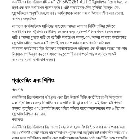
কনটেইনার রিচ স্ট্যাকারটি একটি ZF 5WG261 AUTO ট্রান্সমিশন দিয়ে সজ্জিত, যা
মসৃণ এবং দক্ষ অপারেশন প্রদান করে। এটি কনটেইনারগুলির সুনির্দিষ্ট নিয়ন্ত্রণ এবং
হ্যান্ডলিংয়ের অনুমতি দেয়,আপনার কার্যক্রমকে আরও দক্ষ ও উৎপাদনশীল করে তোলা.
আপনার জন্য তৈরি
আমাদের কাস্টমাইজড সার্ভিসের সাহায্যে, আমরা আপনার নির্দিষ্ট চাহিদা মেটাতে
কনটেইনার রিচ স্ট্যাকারের ইঞ্জিন, রঙ এবং অন্যান্য স্পেসিফিকেশন পরিবর্তন করতে
পারি। আমরা বুঝতে পারি যে প্রতিটি অপারেশন অনন্য,এবং আমরা আপনার কনটেইনার
হ্যান্ডলিং চাহিদা জন্য একটি মাপসই সমাধান প্রদান করতে প্রতিশ্রুতিবদ্ধ.
আমাদের কনটেইনার রিচ স্ট্যাকার কাস্টমাইজেশন পরিষেবা এবং কীভাবে আমরা আপনার
ক্রিয়াকলাপ উন্নত করতে সহায়তা করতে পারি সে সম্পর্কে আরও জানতে আজই
আমাদের সাথে যোগাযোগ করুন।
প্যাকেজিং এবং শিপিংঃ
পরিচিতি
কনটেইনার রিচ স্ট্যাকার হ'ল বন্দর এবং শিল্প ইয়ার্ডে শিপিং কনটেইনারগুলি উত্তোলন
এবং স্ট্যাকিংয়ের জন্য ডিজাইন করা একটি ভারী-ডুয়িং মেশিন।এই উদ্ভাবনী পণ্যটি
উন্নত প্রযুক্তি এবং টেকসই উপকরণ দিয়ে সজ্জিত যাতে কনটেইনারের দক্ষ ও নিরাপদ
হ্যান্ডলিং নিশ্চিত করা যায়.
প্যাকেজ
কনটেইনার রিচ স্ট্যাকার নিরাপদ পরিবহন এবং হ্যান্ডলিং নিশ্চিত করার জন্য প্যাক করা
হয়। মেশিনটি একটি কাঠের বাক্সে নিরাপদে প্যাক করা হয়,ট্রানজিট চলাকালীন ক্ষতি রোধ
করার জন্য অতিরিক্ত প্যাডিং এবং প্রতিরক্ষামূলক উপকরণএই ক্রেটটিও রুক্ষ হ্যান্ডলিং