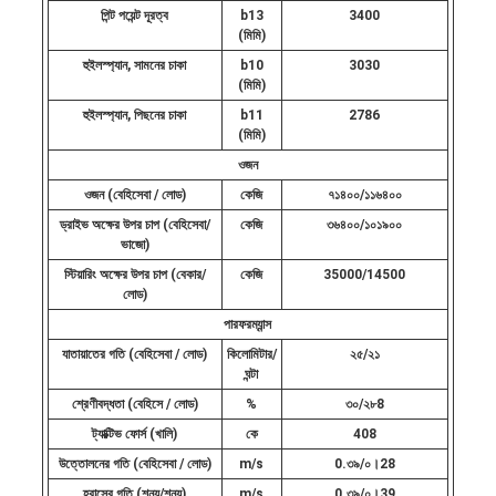
পিন্ট পয়েন্ট দূরত্ব
b13
3400
(মিমি)
হুইলস্প্যান, সামনের চাকা
b10
3030
(মিমি)
হুইলস্প্যান, পিছনের চাকা
b11
2786
(মিমি)
ওজন
ওজন (বেহিসেবা / লোড)
কেজি
৭১৪০০/১১৬৪০০
ড্রাইভ অক্ষের উপর চাপ (বেহিসেবা/
কেজি
৩৬৪০০/১০১৯০০
ভাজো)
স্টিয়ারিং অক্ষের উপর চাপ (বেকার/
কেজি
35000/14500
লোড)
পারফরম্যান্স
যাতায়াতের গতি (বেহিসেবা / লোড)
কিলোমিটার/
২৫/২১
ঘন্টা
শ্রেণীবদ্ধতা (বেহিসে / লোড)
%
৩০/২৮8
ট্যাক্টিভ ফোর্স (খালি)
কে
408
উত্তোলনের গতি (বেহিসেবা / লোড)
m/s
0.৩৯/০।28
হ্রাসের গতি (শূন্য/শূন্য)
m/s
0.৩৯/০।39