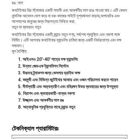
রঙ: লাল
কনটেইনার রিচ স্ট্যাকার একটি সাহসী এবং আকর্ষণীয় লাল রঙে পাওয়া যায়। এটি কেবল
নান্দনিক আবেদন যোগ করে না বরং কাজের সাইটে দৃশ্যমানতা বাড়ায়,অপারেটর এবং
আশপাশের মানুষের জন্য নিরাপত্তা নিশ্চিত করা.
নতুন বা ব্যবহৃতঃ নতুন
কনটেইনার রিচ স্ট্যাকার একটি ব্র্যান্ড নতুন পণ্য, সর্বশেষ প্রযুক্তি এবং নকশা সঙ্গে
নির্মিত। এটি আপনার কনটেইনার হ্যান্ডলিং চাহিদা জন্য একটি নির্ভরযোগ্য এবং দক্ষ
সমাধান।
মূল বৈশিষ্ট্য:
আইএসও 20'-40' পাত্রে দক্ষ হ্যান্ডলিং
উন্নত জেডএফ ট্রান্সমিশন সিস্টেম
উচ্চতর ট্র্যাকশন জন্য কেসলার ড্রাইভ অক্ষ
বহুমুখী এবং বিভিন্ন কন্টেইনার আকার এবং ওজন পরিচালনা করতে পারেন
দীর্ঘস্থায়ী এবং অভ্যন্তরীণ এবং বহিরঙ্গন উভয় ব্যবহারের জন্য উপযুক্ত
নিরাপদ এবং ব্যবহারকারী-বান্ধব নকশা
উজ্জ্বল এবং আকর্ষণীয় লাল রঙ
অত্যাধুনিক প্রযুক্তির সাথে ব্র্যান্ড নতুন
টেকনিক্যাল প্যারামিটারঃ