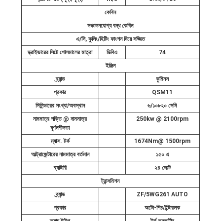
কেবিন
সঞ্চালনযোগ্য বন্ধ কেবিন
এ/সি, কুলিং/হিটিং ফাংশন দিয়ে সজ্জিত
ড্রাইভারের সিটে গোলমালের মাত্রা
ডিবিএ
74
ইঞ্জিন
ব্র্যান্ড
কুমিনস
প্রকার
QSM11
সিলিন্ডারের সংখ্যা/অবস্থান
৬/১০৮২০ সেমি
নামমাত্র শক্তি @ নামমাত্র
250kw @ 2100rpm
ঘূর্ণনশীলতা
ম্যাক্স. টর্ক
1674Nm@ 1500rpm
আল্ট্রাজেন্টারের নামমাত্র বর্তমান
১৫০ এ
ব্যাটারি
২৪ ভোল্ট
ট্রান্সমিশন
ব্র্যান্ড
ZF/5WG261 AUTO
প্রকার
অটো-শিচ/ইন্টারলক