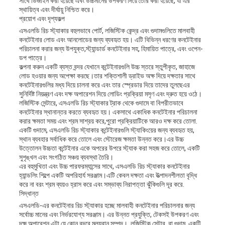
সাথে ডিজাইন করা হয়েছে এবং উচ্চমানের উপকরণ দিয়ে তৈরি করা হয়েছে, যা এর
স্থায়িত্ব এবং দীর্ঘায়ু নিশ্চিত করে।
প্রয়োগ এবং দৃশ্যকল্প
এসএলডি রিচ স্ট্যাকার বহুলভাবে পোর্ট, লজিস্টিক কেন্দ্র এবং গুদামগুলিতে মালবাহী
কনটেইনার লোড এবং আনলোডের জন্য ব্যবহৃত হয়। এটি বিভিন্ন ধরণের কনটেইনার
পরিচালনা করার জন্য উপযুক্ত,স্ট্যান্ডার্ড কনটেইনার সহ, হিমায়িত পাত্রে, এবং ওপেন-
ডপ পাত্রে।
কল্পনা করুন একটি ব্যস্ত বন্দর যেখানে কন্টেইনারগুলি উচ্চ স্তরে স্তুপীকৃত, জাহাজে
লোড হওয়ার জন্য অপেক্ষা করছে।তার শক্তিশালী ড্রাইভ অক্ষ দিয়ে দক্ষতার সাথে
কনটেইনারগুলির মধ্য দিয়ে চালনা করে এবং তার স্প্রেডার দিয়ে তাদের তুলছেএর
সুনির্দিষ্ট নিয়ন্ত্রণ এবং দক্ষ অপারেশন দিয়ে লোডিং প্রক্রিয়া মসৃণ এবং দ্রুত হয়ে ওঠে।
লজিস্টিক সেন্টারে, এসএলডি রিচ স্ট্যাকার ট্রাক থেকে গুদামে বা বিপরীতভাবে
কনটেইনার স্থানান্তর করতে ব্যবহৃত হয়। একসাথে একাধিক কনটেইনার পরিচালনা
করার ক্ষমতা সময় এবং শ্রম সাশ্রয় করে,পুরো প্রক্রিয়াটিকে আরও দক্ষ করে তোলা.
একটি গুদামে, এসএলডি রিচ স্ট্যাকার কন্টেইনারগুলি স্ট্যাকিংয়ের জন্য ব্যবহৃত হয়,
স্থান ব্যবহার সর্বাধিক করে তোলে এবং স্টোরেজ ক্ষমতা উন্নত করে।এর উচ্চ
উত্তোলন উচ্চতা কন্টেইনার একে অপরের উপরে স্ট্যাক করা সহজ করে তোলে, একটি
সুশৃঙ্খল এবং সংগঠিত সঞ্চয় ব্যবস্থা তৈরি।
এর বহুমুখিতা এবং উচ্চ পারফরম্যান্সের সাথে, এসএলডি রিচ স্ট্যাকার কনটেইনার
হ্যান্ডলিং শিল্পে একটি অপরিহার্য সরঞ্জাম।এটি কেবল দক্ষতা এবং উত্পাদনশীলতা বৃদ্ধি
করে না বরং শ্রম ব্যয়ও হ্রাস করে এবং সম্ভাব্য নিরাপত্তা ঝুঁকিগুলি দূর করে.
সিদ্ধান্ত
এসএলডি-এর কনটেইনার রিচ স্ট্যাকার হচ্ছে মালবাহী কনটেইনার পরিচালনার জন্য
সর্বোচ্চ মানের এবং নির্ভরযোগ্য সরঞ্জাম। এর উন্নত প্রযুক্তি, টেকসই উপকরণ এবং
দক্ষ অপারেশন,এটা যে কোন বন্দরে মূল্যবান সম্পদ।, লজিস্টিক সেন্টার, বা গুদাম. একটি