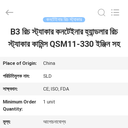
Xiamen
Sealand
Development
Co.,
কনটেইনার রিচ স্ট্যাকার
Ltd..
All
B3 রিচ স্ট্যাকার কনটেইনার হ্যান্ডলার রিচ
বাড়ি
Rights
Reserved.
স্ট্যাকার কামিন্স QSM11-330 ইঞ্জিন সহ
পণ্য
Place of Origin:
China
আমাদের
পরিচিতিমুলক নাম:
SLD
সম্পর্কে
সাক্ষ্যদান:
CE; ISO; FDA
Minimum Order
1 unit
কারখানা
Quantity:
ভ্রমণ
মূল্য:
আলোচনাযোগ্য