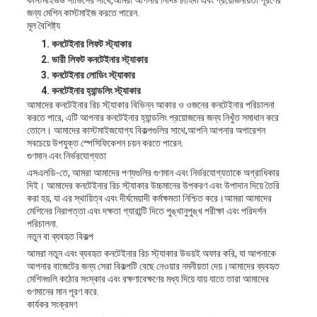
কাস্টমাইজড সার্ভিসের সাথে,আমরা আপনার নির্দিষ্ট চাহিদা এবং প্রয়োজনীয়তা পূরণের
জন্য মেশিন কাস্টমাইজ করতে পারেন.
মূল বৈশিষ্ট্য
কনটেইনার লিফট স্ট্যাকার
ভারী লিফট কনটেইনার স্ট্যাকার
কনটেইনার লোডিং স্ট্যাকার
কনটেইনার হ্যান্ডলিং স্ট্যাকার
আমাদের কনটেইনার রিচ স্ট্যাকার বিভিন্ন আকার ও ওজনের কনটেইনার পরিচালনা
করতে পারে, এটি আপনার কনটেইনার হ্যান্ডলিং প্রয়োজনের জন্য নিখুঁত সমাধান করে
তোলে। আমাদের কাস্টমাইজযোগ্য বিকল্পগুলির সাথে,আপনি আপনার অপারেশন
সবচেয়ে উপযুক্ত স্পেসিফিকেশন চয়ন করতে পারেন.
গুণমান এবং নির্ভরযোগ্যতা
এসএলডি-তে, আমরা আমাদের পণ্যগুলির গুণমান এবং নির্ভরযোগ্যতাকে অগ্রাধিকার
দিই। আমাদের কনটেইনার রিচ স্ট্যাকার উচ্চমানের উপকরণ এবং উপাদান দিয়ে তৈরি
করা হয়, যা এর স্থায়িত্ব এবং দীর্ঘমেয়াদী কর্মক্ষমতা নিশ্চিত করে।আমরা আমাদের
মেশিনের নিরাপত্তা এবং দক্ষতা গ্যারান্টি দিতে পুঙ্খানুপুঙ্খ পরীক্ষা এবং পরিদর্শন
পরিচালনা.
নতুন বা ব্যবহৃত বিকল্প
আমরা নতুন এবং ব্যবহৃত কনটেইনার রিচ স্ট্যাকার উভয়ই অফার করি, যা আপনাকে
আপনার বাজেটের জন্য সেরা বিকল্পটি বেছে নেওয়ার নমনীয়তা দেয়।আমাদের ব্যবহৃত
মেশিনগুলি কঠোর সংস্কার এবং রক্ষণাবেক্ষণের মধ্য দিয়ে যায় যাতে তারা আমাদের
গুণমানের মান পূরণ করে.
কার্যকর সংক্রমণ