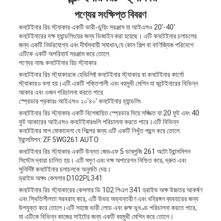
পণ্যের সংক্ষিপ্ত বিবরণ
কনটেইনার রিচ স্ট্যাকার একটি ভারী-ডুয়িং সরঞ্জাম যা আইএসও 20'-40'
কনটেইনারের দক্ষ হ্যান্ডলিংয়ের জন্য ডিজাইন করা হয়েছে। এটি কনটেইনার চলাচলের
জন্য একটি নির্ভরযোগ্য এবং দীর্ঘস্থায়ী সমাধান,যে কোন শিল্প বা বাণিজ্যিক পরিবেশে
এটিকে একটি অপরিহার্য সরঞ্জাম করে তোলে.
পণ্যের নামঃ কনটেইনার রিচ স্ট্যাকার
কনটেইনার রিচ স্ট্যাকারকে হেভিলিফ্ট কনটেইনার স্ট্যাকার বা কনটেইনার কার্গো
স্ট্যাকারও বলা হয়।এটি একটি শক্তিশালী এবং বহুমুখী মেশিন যা কন্টেইনারের বিভিন্ন
আকার এবং ওজন পরিচালনা করতে পারে.
স্প্রেডার প্রকারঃ আইএসও ২০'৪০' কনটেইনার হ্যান্ডলিং
কনটেইনার রিচ স্ট্যাকার একটি বিশেষায়িত স্প্রেডার দিয়ে সজ্জিত যা 20 ফুট এবং 40
ফুট আকারের আইএসও কনটেইনারগুলি পরিচালনা করতে পারে।এটি বিভিন্ন
কনটেইনার মাপ মোকাবেলা যে শিল্পের জন্য এটি একটি নিখুঁত পছন্দ করে তোলে.
ট্রান্সমিশন: ZF 5WG261 AUTO
কনটেইনার রিচ স্ট্যাকার একটি উন্নত জেডএফ 5 ডাব্লুজি 261 অটো ট্রান্সমিশন
সিস্টেম দ্বারা চালিত হয়। এটি মসৃণ এবং দক্ষ অপারেশন নিশ্চিত করে, দ্রুত এবং
সুনির্দিষ্ট কনটেইনার চলাচলকে অনুমতি দেয়।
ড্রাইভ অক্ষঃ কেসলার D102PL341
কনটেইনার রিচ স্ট্যাকারের কেসলার ডি 102 পিএল 341 ড্রাইভ অক্ষ উচ্চতর আকর্ষণ
এবং স্থিতিশীলতা সরবরাহ করে, এটি উভয় অভ্যন্তরীণ এবং বহিরঙ্গন ব্যবহারের জন্য
উপযুক্ত করে তোলে।এটি সহজে ভারী লোড এবং রুক্ষ ভূখণ্ড পরিচালনা করতে পারে,
যা এটিকে বিভিন্ন কাজের সাইটের জন্য একটি বহুমুখী মেশিন করে তোলে।