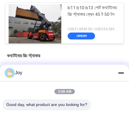
b11 b10 b13 পোর্ট কনটেইনার
রিচ স্ট্যাকার ক্রেন 45 ট 50 টন
USD31,8840.00~USD334,589.00 Unit MOQ:1 একক
যোগাযোগ
কনটেইনার রিচ স্ট্যাকার
প্রসারিত টাইপ কনটেইনার রিচ স্ট্যাকার ISO 20'-40' কনটেইনার হ্যান্ডলিং জন্য
Joy
পারফরম্যান্স গ্যারান্টিযুক্ত কন্টেইনার রিচ স্ট্যাকার Cummins QSM11-330 ইঞ্জিন
এবং 45000kg লোড ক্ষমতা সঙ্গে
3:08 AM
71400 কেজি সার্ভিস ওজনের কনটেইনার লিফট স্ট্যাকার সহজ চালনা এবং স্ট্যাকিংয়ের
Good day, what product are you looking for?
প্রয়োজনের জন্য
সব