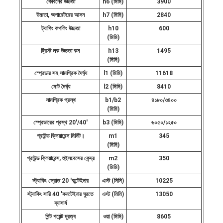
কেবিনের উচ্চতা
h6 (মিমি)
3900
উচ্চতা, অপারেটরের আসন
h7 (মিমি)
2840
ট্যাগিং কপলিং উচ্চতা
h10
600
(মিমি)
ট্রিস্ট লক উচ্চতা কম
h13
1495
(মিমি)
স্প্রেডার সহ সামগ্রিক দৈর্ঘ্য
l1 (মিমি)
11618
মোট দৈর্ঘ্য
l2 (মিমি)
8410
সামগ্রিক প্রস্থ
b1/b2
৪১৮০/৩৪০০
(মিমি)
স্প্রেডারের প্রস্থ 20'/40'
b3 (মিমি)
৬০৫০/১২৫০
গ্রাউন্ড ক্লিয়ারেন্স মিনিট।
m1
345
(মিমি)
গ্রাউন্ড ক্লিয়ারেন্স, হুইলবেসের কেন্দ্র
m2
350
(মিমি)
স্ট্যাকিং স্রোত 20 'কন্টেইনার
এস্ট (মিমি)
10225
স্ট্যাকিং সারি 40 'কনটেইনার ঘুরতে
এস্ট (মিমি)
13050
ব্যাসার্ধ
পিন্ট পয়েন্ট দূরত্ব
ওয়া (মিমি)
8605