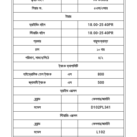
ক্ল্যাচ টাইপ
টর্ক কনভার্টার
গিয়ার নং.
৫এফ/৩আর
টায়ার
ড্রাইভিং হুইল
18.00-25 40PR
স্টিয়ারিং হুইল
18.00-25 40PR
প্রকার
বায়ুসংক্রান্ত
চাপ
১০ বার
পরিমাণ, সামনে/পিঠে
৪/২
ট্যাংক ক্যাপাসিটি
হাইড্রোলিক তেল ট্যাংক
এল
800
জ্বালানী ট্যাংক
এল
500
ড্রাইভ এক্সেল
ব্র্যান্ড
কেসলার/জার্মানি
মডেল
D102PL341
স্টিয়ারিং এক্সেল
ব্র্যান্ড
কেসলার/জার্মানি
মডেল
L102