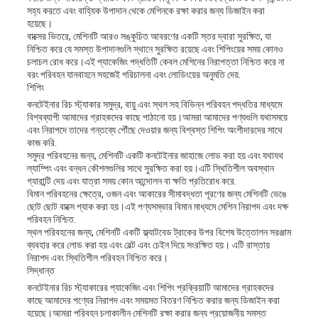
সহ্য করতে এবং বাহ্যিক উপাদান থেকে মেশিনকে রক্ষা করার জন্য ডিজাইন করা
হয়েছে।
বাক্সের ভিতরে, মেশিনটি আরও সঙ্কুচিত আবরণের একটি স্তর দ্বারা সুরক্ষিত, যা
নিশ্চিত করে যে সমস্ত উপাদানগুলি স্থানে সুরক্ষিত রয়েছে এবং শিপিংয়ের সময় কোনও
চলাচল রোধ করে।এই প্যাকেজিং পদ্ধতিটি কেবল মেশিনের নিরাপত্তা নিশ্চিত করে না
বরং পরিবহন যানবাহনে সহজেই পরিচালনা এবং লোডিংয়ের অনুমতি দেয়.
শিপিং
কনটেইনার রিচ স্ট্যাকার সমুদ্র, বায়ু এবং স্থল সহ বিভিন্ন পরিবহন পদ্ধতির মাধ্যমে
বিশ্বব্যাপী আমাদের গ্রাহকদের কাছে পাঠানো হয়।আমরা আমাদের পণ্যগুলি যথাসময়ে
এবং নিরাপদে তাদের গন্তব্যে পৌঁছে দেওয়ার জন্য বিশ্বস্ত শিপিং অংশীদারদের সাথে
কাজ করি.
সমুদ্র পরিবহনের জন্য, মেশিনটি একটি কনটেইনার জাহাজে লোড করা হয় এবং যথাযথ
ল্যাম্পিং এবং বন্ধন কৌশলগুলির সাথে সুরক্ষিত করা হয়।এটি স্থিতিশীল অবস্থান
গ্যারান্টি দেয় এবং যাত্রা সময় কোন আন্দোলন বা ক্ষতি প্রতিরোধ করে.
বিমান পরিবহনের ক্ষেত্রে, ওজন এবং আকারের সীমাবদ্ধতা পূরণের জন্য মেশিনটি ভেঙে
ছোট ছোট বাক্সে প্যাক করা হয়।এই পণ্যসম্ভার বিমান মাধ্যমে মেশিন নিরাপদ এবং দক্ষ
পরিবহন নিশ্চিত.
স্থল পরিবহনের জন্য, মেশিনটি একটি ফ্ল্যাটবেড ট্রাকের উপর বিশেষ উত্তোলন সরঞ্জাম
ব্যবহার করে লোড করা হয় এবং বেল্ট এবং চেইন দিয়ে সংরক্ষিত হয়। এটি রাস্তায়
নিরাপদ এবং স্থিতিশীল পরিবহন নিশ্চিত করে।
সিদ্ধান্ত
কনটেইনার রিচ স্ট্যাকারের প্যাকেজিং এবং শিপিং প্রক্রিয়াটি আমাদের গ্রাহকদের
কাছে আমাদের পণ্যের নিরাপদ এবং সময়মত বিতরণ নিশ্চিত করার জন্য ডিজাইন করা
হয়েছে।আমরা পরিবহন চলাকালীন মেশিনটি রক্ষা করার জন্য প্রয়োজনীয় সমস্ত