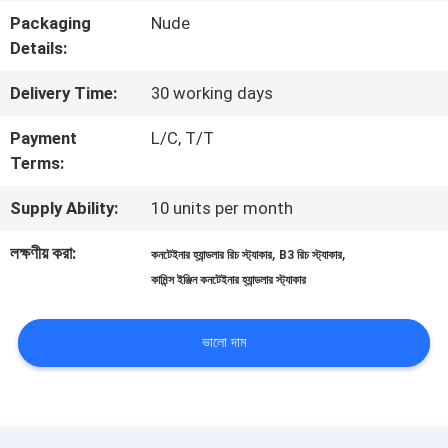
Packaging
Nude
মান
Details:
নিয়ন্ত্রণ
Delivery Time:
30 working days
Payment
L/C, T/T
সাইট
Terms:
ম্যাপ
Supply Ability:
10 units per month
লক্ষণীয় করা:
,
,
কনটেইনার হ্যান্ডলার রিচ স্ট্যাকার
B3 রিচ স্ট্যাকার
PRIVACY
কামিন্স ইঞ্জিন কনটেইনার হ্যান্ডলার স্ট্যাকার
POLICY
ভালো দাম