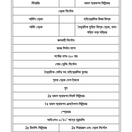
স্টিয়ারিং
ডাবল অ্যাকশন সিলিন্ডার
ব্রেক সিস্টেম
সার্ভিস ব্রেক
হাইড্রোলিক ভিজা ডিস্ক
পার্কিং ব্রেক
বৈদ্যুতিক মুক্তি ডিস্ক ব্রেক, যখন
শক্তি বন্ধ সক্রিয়
জলবাহী সিস্টেম
যমজ পিস্টন পাম্প
সর্বোচ্চ চাপঃ ৩১০ বার
লোড সেন্সিং সিস্টেম
বৈদ্যুতিক মোটর সহ হাইড্রোলিক কুলার
পৃথক ব্রেক তেল ট্যাংক
বুম
2x ডাবল অ্যাকশন লিফট সিলিন্ডার
1x ডাবল অ্যাকশন এক্সটেনশন সিলিন্ডার
স্প্রেডার
আইএসও ২০'৪০' পাত্রে হ্যান্ডলিং
2x ডিমপিং সিলিন্ডার
2x গিয়ারবক্স এবং ব্রেক সিস্টেম