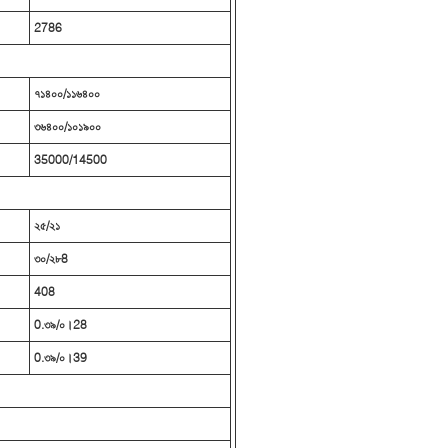
2786
৭১৪০০/১১৬৪০০
৩৬৪০০/১০১৯০০
35000/14500
২৫/২১
৩০/২৮8
408
0.৩৯/০।28
0.৩৯/০।39