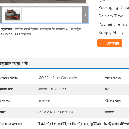
Packaging Detai
Delivery Time:
Payment Terms:
বড় ইমেজ :
টার্মিনাল ইয়ার্ড স্ট্যাকিং কনটেইনার রিচ স্ট্যাকার 45 টন কামিন্স
Supply Ability:
QSM11-330 ইঞ্জিন সহ
যোগাযোগ
িস্তারিত পণ্যের বর্ণনা
স্প্রেডার প্রকার:
ISO 20'-40' কনটেইনার হ্যান্ডলিং
নতুন বা ব্যবহৃত:
ড্রাইভ অক্ষ:
কেসলার D102PL341
রঙ:
কর্মক্ষমতা:
মানের পণ্য
পরিষেবার ওজন:
ইঞ্জিন:
CUMMINS QSM11-330
সংক্রমণ:
ইয়ার্ড স্ট্যাকিং কনটেইনার রিচ স্ট্যাকার
কন্টেইনার রিচ স্ট্যাকার 45t
বিশেষভাবে তুলে ধরা:
,