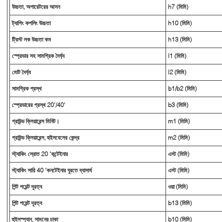
উচ্চতা, অপারেটরের আসন
h7 (মিমি)
ট্যাগিং কপলিং উচ্চতা
h10 (মিমি)
ট্রিস্ট লক উচ্চতা কম
h13 (মিমি)
স্প্রেডার সহ সামগ্রিক দৈর্ঘ্য
l1 (মিমি)
মোট দৈর্ঘ্য
l2 (মিমি)
সামগ্রিক প্রস্থ
b1/b2 (মিমি)
স্প্রেডারের প্রস্থ 20'/40'
b3 (মিমি)
গ্রাউন্ড ক্লিয়ারেন্স মিনিট।
m1 (মিমি)
গ্রাউন্ড ক্লিয়ারেন্স, হুইলবেসের কেন্দ্র
m2 (মিমি)
স্ট্যাকিং স্রোত 20 'কন্টেইনার
এস্ট (মিমি)
স্ট্যাকিং সারি 40 'কনটেইনার ঘুরতে ব্যাসার্ধ
এস্ট (মিমি)
পিন্ট পয়েন্ট দূরত্ব
ওয়া (মিমি)
পিন্ট পয়েন্ট দূরত্ব
b13 (মিমি)
হুইলস্প্যান, সামনের চাকা
b10 (মিমি)