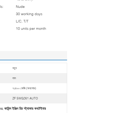
ls:
Nude
30 working days
L/C, T/T
10 units per month
নতুন
লাল
৭১৪০০ কেজি (অনলোড)
ZF 5WG261 AUTO
ons
কামিন্স ইঞ্জিন রিচ স্ট্যাকার কনটেইনার
,