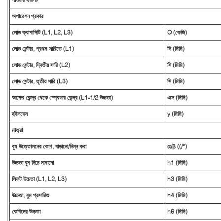
অপারেশন প্রকার
লোড ক্যাপাসিটি (L1, L2, L3)
Q (কেজি)
লোড সেন্টার, প্রথম সারিতে (L1)
সি (মিমি)
লোড সেন্টার, দ্বিতীয় সারি (L2)
সি (মিমি)
লোড সেন্টার, তৃতীয় সারি (L3)
সি (মিমি)
অক্ষের কেন্দ্র থেকে স্প্রেডার কেন্দ্র (L1-1/2 উচ্চতা)
এক্স (মিমি)
হুইলবেস
y (মিমি)
মাত্রা
বুম উত্তোলনের কোণ, বাড়ানো/নিম্ন করা
α/β ((/°)
উচ্চতা বুম নিচে নামানো
h1 (মিমি)
লিফট উচ্চতা (L1, L2, L3)
h3 (মিমি)
উচ্চতা, বুম প্রসারিত
h4 (মিমি)
কেবিনের উচ্চতা
h6 (মিমি)