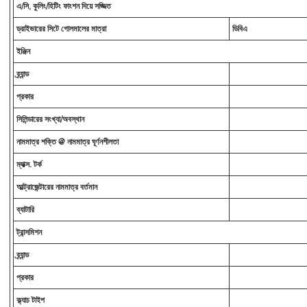
এ/সি, কুলিং/হিটিং ফাংশন দিয়ে সজ্জিত
ড্রাইভারের সিটে গোলমালের মাত্রা
ডিবিএ
ইঞ্জিন
ব্র্যান্ড
প্রকার
সিলিন্ডারের সংখ্যা/অবস্থান
নামমাত্র শক্তি @ নামমাত্র ঘূর্ণনশীলতা
ম্যাক্স. টর্ক
আল্ট্রাজেন্টারের নামমাত্র বর্তমান
ব্যাটারি
ট্রান্সমিশন
ব্র্যান্ড
প্রকার
ক্ল্যাচ টাইপ