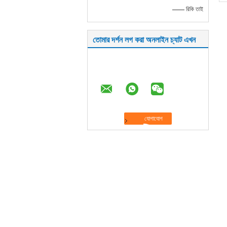
—— রিকি তাই
তোমার দর্শন লগ করা অনলাইন চ্যাট এখন