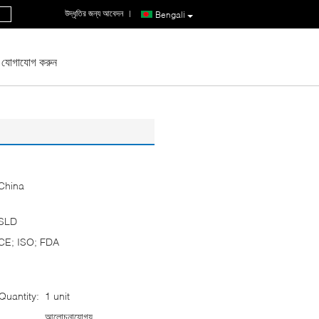
উদ্ধৃতির জন্য আবেদন
|
Bengali
 যোগাযোগ করুন
China
SLD
CE; ISO; FDA
uantity:
1 unit
আলোচনাযোগ্য