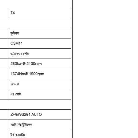
74
কুমিনস
QSM11
৬/১০৮২০ সেমি
250kw @ 2100rpm
1674Nm@ 1500rpm
১৫০ এ
২৪ ভোল্ট
ZF/5WG261 AUTO
অটো-শিচ/ইন্টারলক
টর্ক কনভার্টার