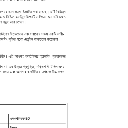
পারেশনের জন্য ডিজাইন করা হয়েছে। এটি বিভিন্ন
 নিশ্চিত করাট্রান্সমিশনটি মেশিনের জ্বালানী দক্ষতা
হুল পছন্দ করে তোলে।
নটেইনার উত্তোলন এবং সরানোর সক্ষম একটি ভারী-
লিং সুবিধা মধ্যে দৈনন্দিন ব্যবহারের কঠোরতা
 নির্মিত। এটি আপনার কনটেইনার হ্যান্ডলিং প্রয়োজনের
মাধান। এর উন্নত প্রযুক্তি, শক্তিশালী ইঞ্জিন এবং
য়োগ করুন এবং আপনার কনটেইনার চলাচলে উচ্চ দক্ষতা
এসএলডিআর
45
0
ডিজেল