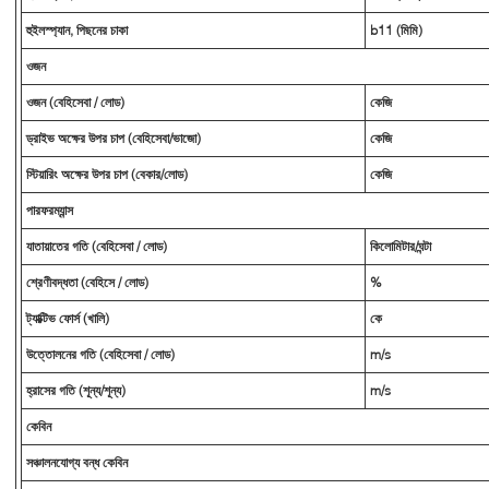
হুইলস্প্যান, পিছনের চাকা
b11 (মিমি)
ওজন
ওজন (বেহিসেবা / লোড)
কেজি
ড্রাইভ অক্ষের উপর চাপ (বেহিসেবা/ভাজো)
কেজি
স্টিয়ারিং অক্ষের উপর চাপ (বেকার/লোড)
কেজি
পারফরম্যান্স
যাতায়াতের গতি (বেহিসেবা / লোড)
কিলোমিটার/ঘন্টা
শ্রেণীবদ্ধতা (বেহিসে / লোড)
%
ট্যাক্টিভ ফোর্স (খালি)
কে
উত্তোলনের গতি (বেহিসেবা / লোড)
m/s
হ্রাসের গতি (শূন্য/শূন্য)
m/s
কেবিন
সঞ্চালনযোগ্য বন্ধ কেবিন