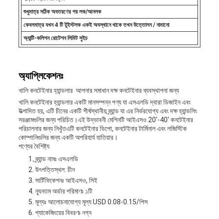
শুধুমাত্র সঠিক অবতরণের পর লক/আনলক
কেবলমাত্র যখন 4 টি টুইস্টলক একই অবস্থানে থাকে তখন উত্তোলন / নামানো
অ্যান্টি-কলিশন রোটেশন লিমিট সুইচ
অ্যাপ্লিকেশনঃ
খালি কনটেইনার হ্যান্ডলার ️ আপনার সমাধান দক্ষ কনটেইনার ব্যবস্থাপনা জন্য
খালি কনটেইনার হ্যান্ডলার একটি মানসম্পন্ন পণ্য যা এসএলডি দ্বারা ডিজাইন এবং
উত্পাদিত হয়, এটি চীনের একটি শীর্ষস্থানীয় ব্র্যান্ড যা এর নির্ভরযোগ্য এবং দক্ষ হ্যান্ডলিং
সরঞ্জামগুলির জন্য পরিচিত।এই উদ্ভাবনী মেশিনটি আইএসও 20'-40' কনটেইনার
পরিচালনার জন্য নিখুঁতএটি কনটেইনার ডিপো, কনটেইনার টার্মিনাল এবং লজিস্টিক
কোম্পানিগুলির জন্য একটি অপরিহার্য হাতিয়ার।
পণ্যের বৈশিষ্ট্য
ব্র্যান্ড নামঃ এসএলডি
উৎপত্তিস্থল: চীন
সার্টিফিকেশনঃ আইএসও, সিই
ন্যূনতম অর্ডার পরিমাণঃ ১টি
মূল্যঃ আলোচনাযোগ্য মূল্য USD 0.08-0.15/পিস
প্যাকেজিংয়ের বিবরণঃ নগ্ন