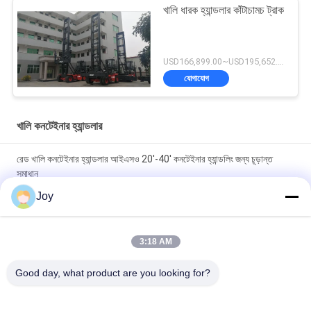
খালি ধারক হ্যান্ডলার কাঁটাচামচ ট্রাক
USD166,899.00~USD195,652.00 / unit MOQ:1 একক
যোগাযোগ
খালি কনটেইনার হ্যান্ডলার
রেড খালি কনটেইনার হ্যান্ডলার আইএসও 20'-40' কনটেইনার হ্যান্ডলিং জন্য চূড়ান্ত
সমাধান
Joy
Kessler D102PL341 ড্রাইভ অক্ষ খালি কনটেইনার হ্যান্ডলার আনলোডিং জন্য
71400 কেজি সেবা ওজন
3:18 AM
ZF 5WG261 AUTO Transmission Empty Container Handler With
Load Capacity Of 45000kgs Service Weight Of 71400 Kgs
Good day, what product are you looking for?
Unload