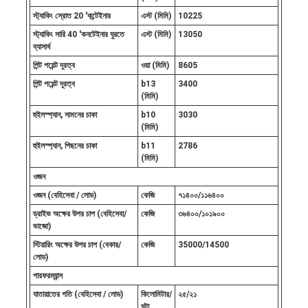
স্ট্যাকিং স্রোত 20 'কন্টেইনার
এস্ট (মিমি)
10225
স্ট্যাকিং সারি 40 'কনটেইনার ঘুরতে
এস্ট (মিমি)
13050
ব্যাসার্ধ
পিন্ট পয়েন্ট দূরত্ব
ওয়া (মিমি)
8605
পিন্ট পয়েন্ট দূরত্ব
b13
3400
(মিমি)
হুইলস্প্যান, সামনের চাকা
b10
3030
(মিমি)
হুইলস্প্যান, পিছনের চাকা
b11
2786
(মিমি)
ওজন
ওজন (বেহিসেবা / লোড)
কেজি
৭১৪০০/১১৬৪০০
ড্রাইভ অক্ষের উপর চাপ (বেহিসেবা/
কেজি
৩৬৪০০/১০১৯০০
ভাজো)
স্টিয়ারিং অক্ষের উপর চাপ (বেকার/
কেজি
35000/14500
লোড)
পারফরম্যান্স
যাতায়াতের গতি (বেহিসেবা / লোড)
কিলোমিটার/
২৫/২১
ঘন্টা