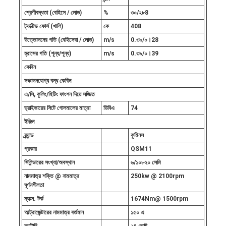
শ্রেণীবদ্ধতা (বেহিসে / লোড)
%
৩০/২৮8
ট্যাক্টিভ ফোর্স (খালি)
কে
408
উত্তোলনের গতি (বেহিসেবা / লোড)
m/s
0.৩৯/০।28
হ্রাসের গতি (শূন্য/শূন্য)
m/s
0.৩৯/০।39
কেবিন
সঞ্চালনযোগ্য বন্ধ কেবিন
এ/সি, কুলিং/হিটিং ফাংশন দিয়ে সজ্জিত
ড্রাইভারের সিটে গোলমালের মাত্রা
ডিবিএ
74
ইঞ্জিন
ব্র্যান্ড
কুমিনস
প্রকার
QSM11
সিলিন্ডারের সংখ্যা/অবস্থান
৬/১০৮২০ সেমি
নামমাত্র শক্তি @ নামমাত্র
250kw @ 2100rpm
ঘূর্ণনশীলতা
ম্যাক্স. টর্ক
1674Nm@ 1500rpm
আল্ট্রাজেন্টারের নামমাত্র বর্তমান
১৫০ এ