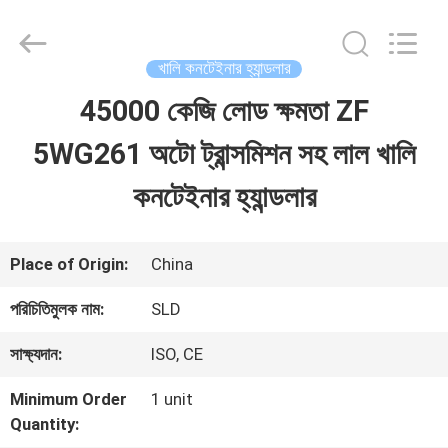
Xiamen
Sealand
Development
Co.,
খালি কনটেইনার হ্যান্ডলার
Ltd..
All
45000 কেজি লোড ক্ষমতা ZF
বাড়ি
Rights
Reserved.
5WG261 অটো ট্রান্সমিশন সহ লাল খালি
পণ্য
কনটেইনার হ্যান্ডলার
আমাদের
Place of Origin:
China
সম্পর্কে
পরিচিতিমুলক নাম:
SLD
সাক্ষ্যদান:
ISO, CE
কারখানা
Minimum Order
1 unit
ভ্রমণ
Quantity: