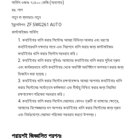
সার্ভিস ওজনঃ ৭১৪০০ কেজি (অনলোড)
রঙ: লাল
নতুন বা ব্যবহৃতঃ নতুন
ট্রান্সমিশন: ZF 5WG261 AUTO
কাস্টমাইজড সার্ভিস:
কনটেইনার খালি করার সিস্টেমঃ আমরা বিভিন্ন আকার এবং ধরণের
কনটেইনারগুলি দক্ষতার সাথে এবং নিরাপদে খালি করার জন্য কাস্টমাইজড
কনটেইনার খালি করার সিস্টেম সরবরাহ করি।
কনটেইনার খালি করার সুবিধাঃ আমাদের কনটেইনার খালি করার সুবিধা দ্রুত
এবং কার্যকরভাবে খালি কনটেইনার থেকে অবশিষ্ট অবশিষ্টাংশ অপসারণ করার জন্য
ডিজাইন করা হয়েছে।
কনটেইনার খালি করার সিস্টেম রক্ষণাবেক্ষণঃ আমরা আপনার কনটেইনার খালি
করার সিস্টেমের সর্বোত্তম কর্মক্ষমতা এবং দীর্ঘায়ু নিশ্চিত করার জন্য নিয়মিত
রক্ষণাবেক্ষণ পরিষেবা সরবরাহ করি।
কনটেইনার খালি করার সিস্টেম মেরামতঃ কোনও ত্রুটি বা ভাঙ্গনের ক্ষেত্রে,
আমাদের বিশেষজ্ঞদের দল আপনার কনটেইনার খালি করার সিস্টেমের জন্য দ্রুত
এবং নির্ভরযোগ্য মেরামত পরিষেবা সরবরাহ করতে উপলব্ধ।
প্রায়শই জিজ্ঞাসিত প্রশ্নঃ