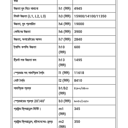
করা
উচ্চতা বুম নিচে নামানো
h1 (মিমি)
4945
লিফট উচ্চতা (L1, L2, L3)
h3 (মিমি)
15900/14100/11350
উচ্চতা, বুম প্রসারিত
h4 (মিমি)
19000
কেবিনের উচ্চতা
h6 (মিমি)
3900
উচ্চতা, অপারেটরের আসন
h7 (মিমি)
2840
ট্যাগিং কপলিং উচ্চতা
h10
600
(মিমি)
ট্রিস্ট লক উচ্চতা কম
h13
1495
(মিমি)
স্প্রেডার সহ সামগ্রিক দৈর্ঘ্য
l1 (মিমি)
11618
মোট দৈর্ঘ্য
l2 (মিমি)
8410
সামগ্রিক প্রস্থ
b1/b2
৪১৮০/৩৪০০
(মিমি)
স্প্রেডারের প্রস্থ 20'/40'
b3 (মিমি)
৬০৫০/১২৫০
গ্রাউন্ড ক্লিয়ারেন্স মিনিট।
m1
345
(মিমি)
গ্রাউন্ড ক্লিয়ারেন্স, হুইলবেসের কেন্দ্র
m2
350
(মিমি)