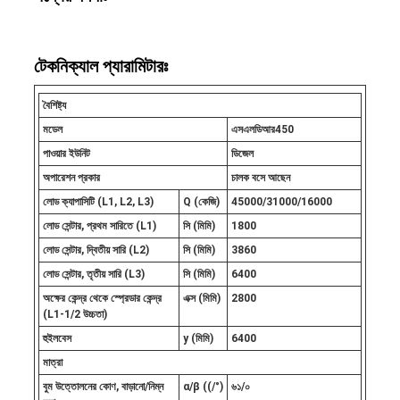
টেকনিক্যাল প্যারামিটারঃ
বৈশিষ্ট্য
মডেল
এসএলডিআর
45
0
পাওয়ার ইউনিট
ডিজেল
অপারেশন প্রকার
চালক বসে আছেন
লোড ক্যাপাসিটি (L1, L2, L3)
Q (কেজি)
45000/31000/16000
লোড সেন্টার, প্রথম সারিতে (L1)
সি (মিমি)
1800
লোড সেন্টার, দ্বিতীয় সারি (L2)
সি (মিমি)
3860
লোড সেন্টার, তৃতীয় সারি (L3)
সি (মিমি)
6400
অক্ষের কেন্দ্র থেকে স্প্রেডার কেন্দ্র
এক্স (মিমি)
2800
(L1-1/2 উচ্চতা)
হুইলবেস
y (মিমি)
6400
মাত্রা
বুম উত্তোলনের কোণ, বাড়ানো/নিম্ন
α/β ((/°)
৬১/০