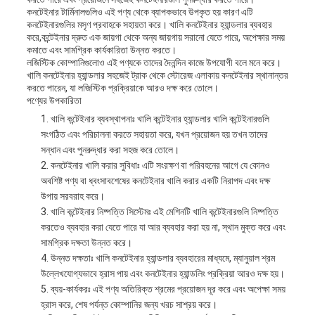
কনটেইনার টার্মিনালগুলিও এই পণ্য থেকে ব্যাপকভাবে উপকৃত হয় কারণ এটি
কনটেইনারগুলির মসৃণ প্রবাহকে সহায়তা করে। খালি কনটেইনার হ্যান্ডলার ব্যবহার
করে,কন্টেইনার দ্রুত এক জায়গা থেকে অন্য জায়গায় সরানো যেতে পারে, অপেক্ষার সময়
কমাতে এবং সামগ্রিক কার্যকারিতা উন্নত করতে।
লজিস্টিক কোম্পানিগুলোও এই পণ্যকে তাদের দৈনন্দিন কাজে উপযোগী বলে মনে করে।
খালি কনটেইনার হ্যান্ডলার সহজেই ট্রাক থেকে স্টোরেজ এলাকায় কনটেইনার স্থানান্তর
করতে পারেন, যা লজিস্টিক প্রক্রিয়াকে আরও দক্ষ করে তোলে।
পণ্যের উপকারিতা
খালি কন্টেইনার ব্যবস্থাপনাঃ খালি কন্টেইনার হ্যান্ডলার খালি কন্টেইনারগুলি
সংগঠিত এবং পরিচালনা করতে সহায়তা করে, যখন প্রয়োজন হয় তখন তাদের
সন্ধান এবং পুনরুদ্ধার করা সহজ করে তোলে।
কনটেইনার খালি করার সুবিধাঃ এটি সংরক্ষণ বা পরিবহনের আগে যে কোনও
অবশিষ্ট পণ্য বা ধ্বংসাবশেষের কনটেইনার খালি করার একটি নিরাপদ এবং দক্ষ
উপায় সরবরাহ করে।
খালি কন্টেইনার নিষ্পত্তি সিস্টেমঃ এই মেশিনটি খালি কন্টেইনারগুলি নিষ্পত্তি
করতেও ব্যবহার করা যেতে পারে যা আর ব্যবহার করা হয় না, স্থান মুক্ত করে এবং
সামগ্রিক দক্ষতা উন্নত করে।
উন্নত দক্ষতাঃ খালি কনটেইনার হ্যান্ডলার ব্যবহারের মাধ্যমে, ম্যানুয়াল শ্রম
উল্লেখযোগ্যভাবে হ্রাস পায় এবং কনটেইনার হ্যান্ডলিং প্রক্রিয়া আরও দক্ষ হয়।
ব্যয়-কার্যকরঃ এই পণ্য অতিরিক্ত শ্রমের প্রয়োজন দূর করে এবং অপেক্ষা সময়
হ্রাস করে, শেষ পর্যন্ত কোম্পানির জন্য খরচ সাশ্রয় করে।