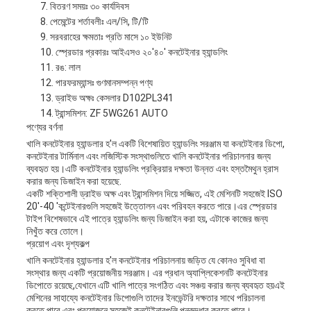
বিতরণ সময়ঃ ৩০ কার্যদিবস
পেমেন্টের শর্তাবলীঃ এল/সি, টি/টি
সরবরাহের ক্ষমতাঃ প্রতি মাসে ১০ ইউনিট
স্প্রেডার প্রকারঃ আইএসও ২০'৪০' কনটেইনার হ্যান্ডলিং
রঙ: লাল
পারফরম্যান্সঃ গুণমানসম্পন্ন পণ্য
ড্রাইভ অক্ষঃ কেসলার D102PL341
ট্রান্সমিশন: ZF 5WG261 AUTO
পণ্যের বর্ণনা
খালি কনটেইনার হ্যান্ডলার হ'ল একটি বিশেষায়িত হ্যান্ডলিং সরঞ্জাম যা কনটেইনার ডিপো,
কনটেইনার টার্মিনাল এবং লজিস্টিক সংস্থাগুলিতে খালি কনটেইনার পরিচালনার জন্য
ব্যবহৃত হয়।এটি কনটেইনার হ্যান্ডলিং প্রক্রিয়ার দক্ষতা উন্নত এবং হস্তমৈথুন হ্রাস
করার জন্য ডিজাইন করা হয়েছে.
একটি শক্তিশালী ড্রাইভ অক্ষ এবং ট্রান্সমিশন দিয়ে সজ্জিত, এই মেশিনটি সহজেই ISO
20'-40 'কন্টেইনারগুলি সহজেই উত্তোলন এবং পরিবহন করতে পারে।এর স্প্রেডার
টাইপ বিশেষভাবে এই পাত্রে হ্যান্ডলিং জন্য ডিজাইন করা হয়, এটাকে কাজের জন্য
নিখুঁত করে তোলে।
প্রয়োগ এবং দৃশ্যকল্প
খালি কনটেইনার হ্যান্ডলার হ'ল কনটেইনার পরিচালনায় জড়িত যে কোনও সুবিধা বা
সংস্থার জন্য একটি প্রয়োজনীয় সরঞ্জাম। এর প্রধান অ্যাপ্লিকেশনটি কনটেইনার
ডিপোতে রয়েছে,যেখানে এটি খালি পাত্রে সংগঠিত এবং সঞ্চয় করার জন্য ব্যবহৃত হয়এই
মেশিনের সাহায্যে কনটেইনার ডিপোগুলি তাদের ইনভেন্টরি দক্ষতার সাথে পরিচালনা
করতে পারে এবং প্রয়োজনে সহজেই কনটেইনারগুলি পুনরুদ্ধার করতে পারে।