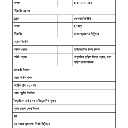
মডেল
D102PL341
স্টিয়ারিং এক্সেল
ব্র্যান্ড
কেসলার/জার্মানি
মডেল
L102
স্টিয়ারিং
ডাবল অ্যাকশন সিলিন্ডার
ব্রেক সিস্টেম
সার্ভিস ব্রেক
হাইড্রোলিক ভিজা ডিস্ক
পার্কিং ব্রেক
বৈদ্যুতিক মুক্তি ডিস্ক ব্রেক, যখন
শক্তি বন্ধ সক্রিয়
জলবাহী সিস্টেম
যমজ পিস্টন পাম্প
সর্বোচ্চ চাপঃ ৩১০ বার
লোড সেন্সিং সিস্টেম
বৈদ্যুতিক মোটর সহ হাইড্রোলিক কুলার
পৃথক ব্রেক তেল ট্যাংক
বুম
2x ডাবল অ্যাকশন লিফট সিলিন্ডার