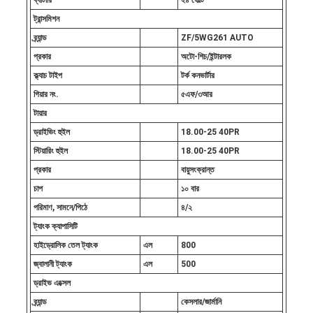
ব্যাটারি
২৪ ভোল্ট
ট্রান্সমিশন
ব্র্যান্ড
ZF/5WG261 AUTO
প্রকার
অটো-শিচ/ইন্টারলক
ক্ল্যাচ টাইপ
টর্ক কনভার্টার
গিয়ার নং.
৫এফ/৩আর
টায়ার
ড্রাইভিং হুইল
18.00-25 40PR
স্টিয়ারিং হুইল
18.00-25 40PR
প্রকার
বায়ুসংক্রান্ত
চাপ
১০ বার
পরিমাণ, সামনে/পিঠে
৪/২
ট্যাংক ক্যাপাসিটি
হাইড্রোলিক তেল ট্যাংক
এল
800
জ্বালানী ট্যাংক
এল
500
ড্রাইভ এক্সেল
ব্র্যান্ড
কেসলার/জার্মানি