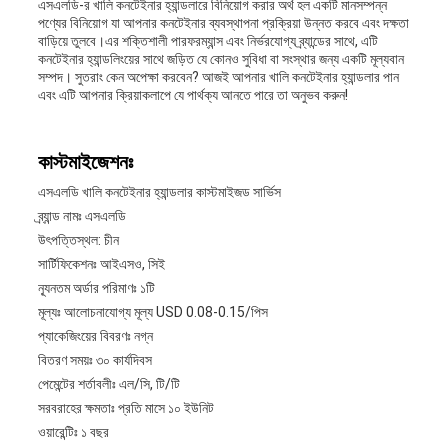
এসএলডি-র খালি কনটেইনার হ্যান্ডলারে বিনিয়োগ করার অর্থ হল একটি মানসম্পন্ন
পণ্যের বিনিয়োগ যা আপনার কনটেইনার ব্যবস্থাপনা প্রক্রিয়া উন্নত করবে এবং দক্ষতা
বাড়িয়ে তুলবে।এর শক্তিশালী পারফরম্যান্স এবং নির্ভরযোগ্য ব্র্যান্ডের সাথে, এটি
কনটেইনার হ্যান্ডলিংয়ের সাথে জড়িত যে কোনও সুবিধা বা সংস্থার জন্য একটি মূল্যবান
সম্পদ। সুতরাং কেন অপেক্ষা করবেন? আজই আপনার খালি কনটেইনার হ্যান্ডলার পান
এবং এটি আপনার ক্রিয়াকলাপে যে পার্থক্য আনতে পারে তা অনুভব করুন!
কাস্টমাইজেশনঃ
এসএলডি খালি কনটেইনার হ্যান্ডলার কাস্টমাইজড সার্ভিস
ব্র্যান্ড নামঃ এসএলডি
উৎপত্তিস্থল: চীন
সার্টিফিকেশনঃ আইএসও, সিই
ন্যূনতম অর্ডার পরিমাণঃ ১টি
মূল্যঃ আলোচনাযোগ্য মূল্য USD 0.08-0.15/পিস
প্যাকেজিংয়ের বিবরণঃ নগ্ন
বিতরণ সময়ঃ ৩০ কার্যদিবস
পেমেন্টের শর্তাবলীঃ এল/সি, টি/টি
সরবরাহের ক্ষমতাঃ প্রতি মাসে ১০ ইউনিট
ওয়ারেন্টিঃ ১ বছর