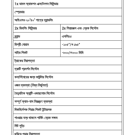
1x ডাবল অ্যাকশন এক্সটেনশন সিলিন্ডার
স্প্রেডার
আইএসও ২০'৪০' পাত্রে হ্যান্ডলিং
2x ডিমপিং সিলিন্ডার
2x গিয়ারবক্স এবং ব্রেক সিস্টেম
ব্র্যান্ড
এসপি৪৫
ডিগ্রী ঘোরান
-১০৫°/+১৯৫°
সাইড শিফট
-৮০০/+৮০০ মিমি
ট্রাকের নিরাপত্তা
ত্রুটি প্রদর্শন সিস্টেম
কনটেইনারের জন্য কাউন্টার সিস্টেম
ওজন ব্যবস্থা (নিম্ন নির্ভুলতা)
বৈদ্যুতিক অ্যান্টি-ওভারলোড সিস্টেম
সম্পূর্ণ ক্যান-বাস নিয়ন্ত্রণ ব্যবস্থা
দিকনির্দেশক গিয়ার শিফট ইন্টারলক
পাওয়ার বন্ধ থাকলে পার্কিং ব্রেক সক্ষম
সিট সুইচ
ছড়িয়ে পড়ার নিরাপত্তা