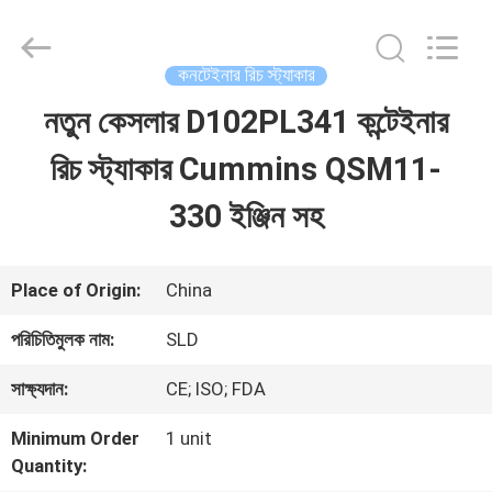
Xiamen
Sealand
Development
Co.,
কনটেইনার রিচ স্ট্যাকার
Ltd..
All
নতুন কেসলার D102PL341 কন্টেইনার
বাড়ি
Rights
Reserved.
রিচ স্ট্যাকার Cummins QSM11-
পণ্য
330 ইঞ্জিন সহ
আমাদের
Place of Origin:
China
সম্পর্কে
পরিচিতিমুলক নাম:
SLD
সাক্ষ্যদান:
CE; ISO; FDA
কারখানা
Minimum Order
1 unit
ভ্রমণ
Quantity: