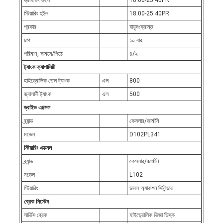
ড্রাইভিং হুইল
18.00-25 40PR
স্টিয়ারিং হুইল
18.00-25 40PR
প্রকার
বায়ুসংক্রান্ত
চাপ
১০ বার
পরিমাণ, সামনে/পিঠে
৪/২
ট্যাংক ক্যাপাসিটি
হাইড্রোলিক তেল ট্যাংক
এল
800
জ্বালানী ট্যাংক
এল
500
ড্রাইভ এক্সেল
ব্র্যান্ড
কেসলার/জার্মানি
মডেল
D102PL341
স্টিয়ারিং এক্সেল
ব্র্যান্ড
কেসলার/জার্মানি
মডেল
L102
স্টিয়ারিং
ডাবল অ্যাকশন সিলিন্ডার
ব্রেক সিস্টেম
সার্ভিস ব্রেক
হাইড্রোলিক ভিজা ডিস্ক