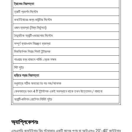
ট্রাকের নিরাপত্তা
ত্রুটি প্রদর্শন সিস্টেম
কনটেইনারের জন্য কাউন্টার সিস্টেম
ওজন ব্যবস্থা (নিম্ন নির্ভুলতা)
বৈদ্যুতিক অ্যান্টি-ওভারলোড সিস্টেম
সম্পূর্ণ ক্যান-বাস নিয়ন্ত্রণ ব্যবস্থা
দিকনির্দেশক গিয়ার শিফট ইন্টারলক
পাওয়ার বন্ধ থাকলে পার্কিং ব্রেক সক্ষম
সিট সুইচ
ছড়িয়ে পড়ার নিরাপত্তা
শুধুমাত্র সঠিক অবতরণের পর লক/আনলক
কেবলমাত্র যখন 4 টি টুইস্টলক একই অবস্থানে থাকে তখন উত্তোলন / নামানো
অ্যান্টি-কলিশন রোটেশন লিমিট সুইচ
অ্যাপ্লিকেশনঃ
এসএলডি কনটেইনার রিচ স্ট্যাকার একটি মানের পণ্য যা আইএসও 20'-40' কন্টেইনার