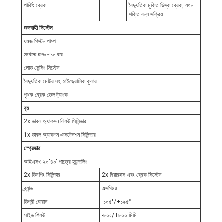
পার্কিং ব্রেক
বৈদ্যুতিক মুক্তি ডিস্ক ব্রেক, যখন
শক্তি বন্ধ সক্রিয়
জলবাহী সিস্টেম
যমজ পিস্টন পাম্প
সর্বোচ্চ চাপঃ ৩১০ বার
লোড সেন্সিং সিস্টেম
বৈদ্যুতিক মোটর সহ হাইড্রোলিক কুলার
পৃথক ব্রেক তেল ট্যাংক
বুম
2x ডাবল অ্যাকশন লিফট সিলিন্ডার
1x ডাবল অ্যাকশন এক্সটেনশন সিলিন্ডার
স্প্রেডার
আইএসও ২০'৪০' পাত্রে হ্যান্ডলিং
2x ডিমপিং সিলিন্ডার
2x গিয়ারবক্স এবং ব্রেক সিস্টেম
ব্র্যান্ড
এসপি৪৫
ডিগ্রী ঘোরান
-১০৫°/+১৯৫°
সাইড শিফট
-৮০০/+৮০০ মিমি