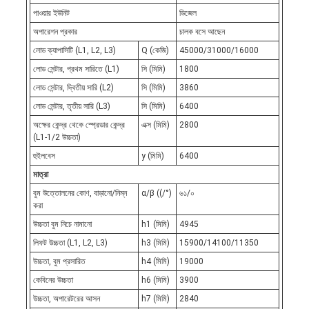
পাওয়ার ইউনিট
ডিজেল
অপারেশন প্রকার
চালক বসে আছেন
লোড ক্যাপাসিটি (L1, L2, L3)
Q (কেজি)
45000/31000/16000
লোড সেন্টার, প্রথম সারিতে (L1)
সি (মিমি)
1800
লোড সেন্টার, দ্বিতীয় সারি (L2)
সি (মিমি)
3860
লোড সেন্টার, তৃতীয় সারি (L3)
সি (মিমি)
6400
অক্ষের কেন্দ্র থেকে স্প্রেডার কেন্দ্র
এক্স (মিমি)
2800
(L1-1/2 উচ্চতা)
হুইলবেস
y (মিমি)
6400
মাত্রা
বুম উত্তোলনের কোণ, বাড়ানো/নিম্ন
α/β ((/°)
৬১/০
করা
উচ্চতা বুম নিচে নামানো
h1 (মিমি)
4945
লিফট উচ্চতা (L1, L2, L3)
h3 (মিমি)
15900/14100/11350
উচ্চতা, বুম প্রসারিত
h4 (মিমি)
19000
কেবিনের উচ্চতা
h6 (মিমি)
3900
উচ্চতা, অপারেটরের আসন
h7 (মিমি)
2840