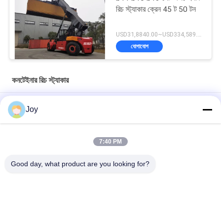
রিচ স্ট্যাকার ক্রেন 45 ট 50 টন
USD31,8840.00~USD334,589.00 Unit MOQ:1 একক
যোগাযোগ
কনটেইনার রিচ স্ট্যাকার
প্রসারিত টাইপ কনটেইনার রিচ স্ট্যাকার ISO 20'-40' কনটেইনার হ্যান্ডলিং জন্য
Joy
পারফরম্যান্স গ্যারান্টিযুক্ত কন্টেইনার রিচ স্ট্যাকার Cummins QSM11-330 ইঞ্জিন
এবং 45000kg লোড ক্ষমতা সঙ্গে
7:40 PM
71400 কেজি সার্ভিস ওজনের কনটেইনার লিফট স্ট্যাকার সহজ চালনা এবং স্ট্যাকিংয়ের
Good day, what product are you looking for?
প্রয়োজনের জন্য
সব