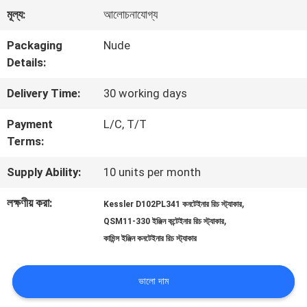
মূল্য:
আলোচনাযোগ্য
মান
Packaging
Nude
নিয়ন্ত্রণ
Details:
Delivery Time:
30 working days
সাইট
Payment
L/C, T/T
ম্যাপ
Terms:
Supply Ability:
10 units per month
PRIVACY
লক্ষণীয় করা:
,
Kessler D102PL341 কনটেইনার রিচ স্ট্যাকার
POLICY
,
QSM11-330 ইঞ্জিন কন্টেইনার রিচ স্ট্যাকার
কামিন্স ইঞ্জিন কনটেইনার রিচ স্ট্যাকার
ভালো দাম