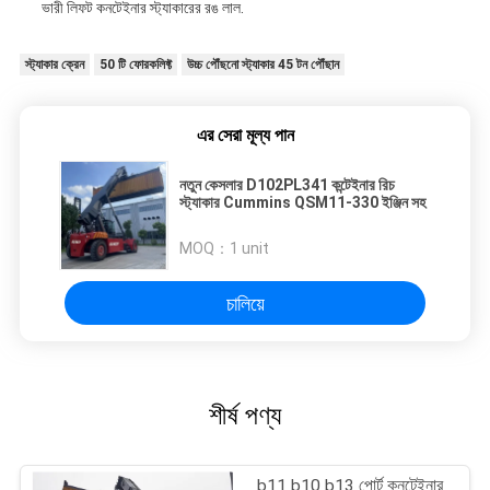
ভারী লিফট কনটেইনার স্ট্যাকারের রঙ লাল.
স্ট্যাকার ক্রেন
50 টি ফোরকলিফ্ট
উচ্চ পৌঁছনো স্ট্যাকার 45 টন পৌঁছান
এর সেরা মূল্য পান
নতুন কেসলার D102PL341 কন্টেইনার রিচ
স্ট্যাকার Cummins QSM11-330 ইঞ্জিন সহ
MOQ：
1 unit
চালিয়ে
শীর্ষ পণ্য
b11 b10 b13 পোর্ট কনটেইনার