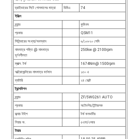
ড্রাইভারের সিটে গোলমালের মাত্রা
ডিবিএ
74
ইঞ্জিন
ব্র্যান্ড
কুমিনস
প্রকার
QSM11
সিলিন্ডারের সংখ্যা/অবস্থান
৬/১০৮২০ সেমি
নামমাত্র শক্তি @ নামমাত্র
250kw @ 2100rpm
ঘূর্ণনশীলতা
ম্যাক্স. টর্ক
1674Nm@ 1500rpm
আল্ট্রাজেন্টারের নামমাত্র বর্তমান
১৫০ এ
ব্যাটারি
২৪ ভোল্ট
ট্রান্সমিশন
ব্র্যান্ড
ZF/5WG261 AUTO
প্রকার
অটো-শিচ/ইন্টারলক
ক্ল্যাচ টাইপ
টর্ক কনভার্টার
গিয়ার নং.
৫এফ/৩আর
টায়ার