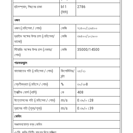
হুইলস্প্যান, পিছনের চাকা
b11
2786
(মিমি)
ওজন
ওজন (বেহিসেবা / লোড)
কেজি
৭১৪০০/১১৬৪০০
ড্রাইভ অক্ষের উপর চাপ (বেহিসেবা/
কেজি
৩৬৪০০/১০১৯০০
ভাজো)
স্টিয়ারিং অক্ষের উপর চাপ (বেকার/
কেজি
35000/14500
লোড)
পারফরম্যান্স
যাতায়াতের গতি (বেহিসেবা / লোড)
কিলোমিটার/
২৫/২১
ঘন্টা
শ্রেণীবদ্ধতা (বেহিসে / লোড)
%
৩০/২৮8
ট্যাক্টিভ ফোর্স (খালি)
কে
408
উত্তোলনের গতি (বেহিসেবা / লোড)
m/s
0.৩৯/০।28
হ্রাসের গতি (শূন্য/শূন্য)
m/s
0.৩৯/০।39
কেবিন
সঞ্চালনযোগ্য বন্ধ কেবিন
এ/সি, কুলিং/হিটিং ফাংশন দিয়ে সজ্জিত