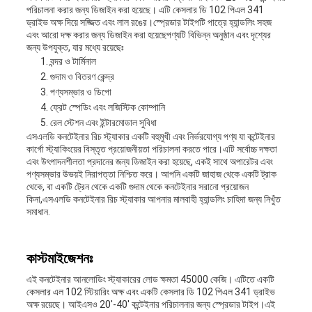
পরিচালনা করার জন্য ডিজাইন করা হয়েছে। এটি কেসলার ডি 102 পিএল 341
ড্রাইভ অক্ষ দিয়ে সজ্জিত এবং লাল রঙের।স্প্রেডার টাইপটি পাত্রে হ্যান্ডলিং সহজ
এবং আরো দক্ষ করার জন্য ডিজাইন করা হয়েছেপণ্যটি বিভিন্ন অনুষ্ঠান এবং দৃশ্যের
জন্য উপযুক্ত, যার মধ্যে রয়েছেঃ
বন্দর ও টার্মিনাল
গুদাম ও বিতরণ কেন্দ্র
পণ্যসম্ভার ও ডিপো
ফ্রেট স্পেডিং এবং লজিস্টিক কোম্পানি
রেল স্টেশন এবং ইন্টারমোডাল সুবিধা
এসএলডি কনটেইনার রিচ স্ট্যাকার একটি বহুমুখী এবং নির্ভরযোগ্য পণ্য যা কন্টেইনার
কার্গো স্ট্যাকিংয়ের বিস্তৃত প্রয়োজনীয়তা পরিচালনা করতে পারে।এটি সর্বোচ্চ দক্ষতা
এবং উৎপাদনশীলতা প্রদানের জন্য ডিজাইন করা হয়েছে, একই সাথে অপারেটর এবং
পণ্যসম্ভার উভয়ই নিরাপত্তা নিশ্চিত করে। আপনি একটি জাহাজ থেকে একটি ট্রাক
থেকে, বা একটি ট্রেন থেকে একটি গুদাম থেকে কনটেইনার সরানো প্রয়োজন
কিনা,এসএলডি কনটেইনার রিচ স্ট্যাকার আপনার মালবাহী হ্যান্ডলিং চাহিদা জন্য নিখুঁত
সমাধান.
কাস্টমাইজেশনঃ
এই কনটেইনার আনলোডিং স্ট্যাকারের লোড ক্ষমতা 45000 কেজি। এটিতে একটি
কেসলার এল 102 স্টিয়ারিং অক্ষ এবং একটি কেসলার ডি 102 পিএল 341 ড্রাইভ
অক্ষ রয়েছে। আইএসও 20'-40' কন্টেইনার পরিচালনার জন্য স্প্রেডার টাইপ।এই