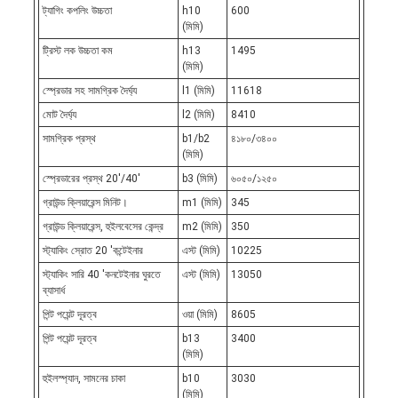
ট্যাগিং কপলিং উচ্চতা
h10
600
(মিমি)
ট্রিস্ট লক উচ্চতা কম
h13
1495
(মিমি)
স্প্রেডার সহ সামগ্রিক দৈর্ঘ্য
l1 (মিমি)
11618
মোট দৈর্ঘ্য
l2 (মিমি)
8410
সামগ্রিক প্রস্থ
b1/b2
৪১৮০/৩৪০০
(মিমি)
স্প্রেডারের প্রস্থ 20'/40'
b3 (মিমি)
৬০৫০/১২৫০
গ্রাউন্ড ক্লিয়ারেন্স মিনিট।
m1 (মিমি)
345
গ্রাউন্ড ক্লিয়ারেন্স, হুইলবেসের কেন্দ্র
m2 (মিমি)
350
স্ট্যাকিং স্রোত 20 'কন্টেইনার
এস্ট (মিমি)
10225
স্ট্যাকিং সারি 40 'কনটেইনার ঘুরতে
এস্ট (মিমি)
13050
ব্যাসার্ধ
পিন্ট পয়েন্ট দূরত্ব
ওয়া (মিমি)
8605
পিন্ট পয়েন্ট দূরত্ব
b13
3400
(মিমি)
হুইলস্প্যান, সামনের চাকা
b10
3030
(মিমি)