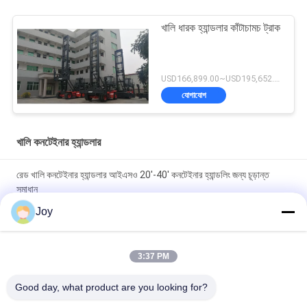
খালি ধারক হ্যান্ডলার কাঁটাচামচ ট্রাক
USD166,899.00~USD195,652.00 / unit MOQ:1 একক
যোগাযোগ
খালি কনটেইনার হ্যান্ডলার
রেড খালি কনটেইনার হ্যান্ডলার আইএসও 20'-40' কনটেইনার হ্যান্ডলিং জন্য চূড়ান্ত
সমাধান
Joy
Kessler D102PL341 ড্রাইভ অক্ষ খালি কনটেইনার হ্যান্ডলার আনলোডিং জন্য
71400 কেজি সেবা ওজন
3:37 PM
ZF 5WG261 AUTO Transmission Empty Container Handler With
Load Capacity Of 45000kgs Service Weight Of 71400 Kgs
Good day, what product are you looking for?
Unload