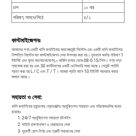
চাপ
১০ বার
পরিমাণ, সামনে/পিঠে
৪/২
কাস্টমাইজেশনঃ
আমাদের পণ্য একটি খালি কনটেইনার ম্যানেজমেন্ট সিস্টেম এবং একটি খালি কনটেইনার
নিষ্পত্তি সিস্টেম মত কাস্টমাইজেশন সেবা উপলব্ধ করা হয়। ন্যূনতম অর্ডার পরিমাণ 1
ইউনিট এবং মূল্য আলোচনাযোগ্য,০ মার্কিন ডলার থেকে.08-0.15/পিস। পণ্য নগ্ন
প্যাকেজ করা হয় এবং 30 কার্যদিবসের একটি ডেলিভারি সময় আছে। পেমেন্ট শর্তাদি
গ্রহণ করা হয় L / C এবং T / T। আমরা প্রতি মাসে 10 ইউনিট সরবরাহ করার
ক্ষমতা আছে।
সহায়তা ও সেবা:
খালি কনটেইনার হ্যান্ডলার প্রোডাক্টের প্রযুক্তিগত সহায়তা এবং পরিষেবাগুলির মধ্যে
রয়েছেঃ
24/7 প্রযুক্তিগত সহায়তা হটলাইন
সাইটে রক্ষণাবেক্ষণ ও মেরামতের সেবা
দূরবর্তী রোগ নির্ণয় এবং ত্রুটি সমাধানের সেবা