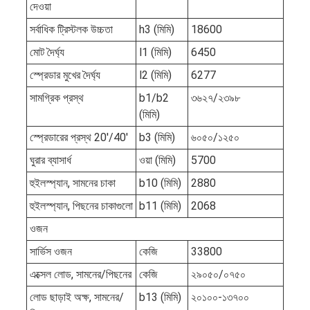
দেওয়া
সর্বাধিক ট্রিস্টলক উচ্চতা
h3 (মিমি)
18600
মোট দৈর্ঘ্য
l1 (মিমি)
6450
স্প্রেডার মুখের দৈর্ঘ্য
l2 (মিমি)
6277
সামগ্রিক প্রস্থ
b1/b2
৩৬২৭/২৩৯৮
(মিমি)
স্প্রেডারের প্রস্থ 20'/40'
b3 (মিমি)
৬০৫০/১২৫০
ঘুরার ব্যাসার্ধ
ওয়া (মিমি)
5700
হুইলস্প্যান, সামনের চাকা
b10 (মিমি)
2880
হুইলস্প্যান, পিছনের চাকাগুলো
b11 (মিমি)
2068
ওজন
সার্ভিস ওজন
কেজি
33800
এক্সেল লোড, সামনের/পিছনের
কেজি
২৯০৫০/০৭৫০
লোড ছাড়াই অক্ষ, সামনের/
b13 (মিমি)
২০১০০-১৩৭০০