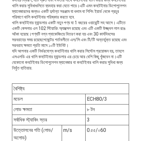
উদাহরণস্বরূপ, এটি দ্রুত এবং দক্ষতার সাথে কনটেইনার খালি করার জন্য কনটেইনার
খালি করার সুবিধাগুলিতে ব্যবহার করা যেতে পারে।এটি এমন কনটেইনার ডিপোপুলেশন
ম্যানেজারদের জন্যও একটি দুর্দান্ত সরঞ্জাম যা গুদাম বা শিপিং ইয়ার্ড থেকে প্রচুর
পরিমাণে খালি কনটেইনার পরিষ্কার করতে হবে.
খালি কনটেইনার হ্যান্ডলার একটি নতুন পণ্য যা 1 বছরের ওয়ারেন্টি সহ আসে। এটিতে
একটি কেসলার এল 102 স্টিয়ারিং অ্যাক্সেল রয়েছে এবং এটি একটি উজ্জ্বল লাল রঙে
আঁকা হয়েছে।পণ্যটি নগ্ন প্যাকেজিংয়ে বিতরণ করা হয় এবং 30 কার্যদিবসের
সরবরাহের সময় রয়েছেপেমেন্টের শর্তাবলীতে এল/সি এবং টি/টি অন্তর্ভুক্ত রয়েছে এবং
সরবরাহ ক্ষমতা প্রতি মাসে ১০টি ইউনিট।
যদি আপনার একটি নির্ভরযোগ্য কনটেইনার খালি করার সিস্টেম প্রয়োজন হয়, তাহলে
এসএলডি এর খালি কনটেইনার হ্যান্ডলার এর চেয়ে আর বেশি কিছু খুঁজবেন না।এটি
যেকোনো কনটেইনার ডিপোপুলেশন ম্যানেজার বা কনটেইনার খালি করার সুবিধা জন্য
নিখুঁত হাতিয়ার.
বৈশিষ্ট্য
মডেল
ECH80/3
লোড ক্ষমতা
৮ টন
সর্বাধিক স্ট্যাকিং স্তর
3
উত্তোলনের গতি (লোড/
m/s
0.৫৫/০60
অলোড)