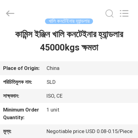
Xiamen
Sealand
Development
Co.,
খালি কনটেইনার হ্যান্ডলার
Ltd..
All
কামিন্স ইঞ্জিন খালি কনটেইনার হ্যান্ডলার
বাড়ি
Rights
Reserved.
45000kgs ক্ষমতা
পণ্য
Place of Origin:
China
আমাদের
পরিচিতিমুলক নাম:
SLD
সম্পর্কে
সাক্ষ্যদান:
ISO, CE
Minimum Order
1 unit
কারখানা
Quantity:
ভ্রমণ
মূল্য:
Negotiable price USD 0.08-0.15/Piece