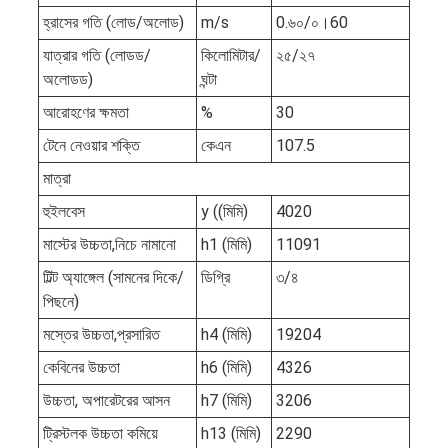
হ্রাসের গতি (লোড/অলোড)
m/s
0.৬০/০।60
যাত্রার গতি (লোডড/
কিলোমিটার/
২৫/২৭
অলোডড)
ঘন্টা
আরোহণের ক্ষমতা
%
30
টেনে নেওয়ার শক্তি
কেএন
107.5
মাত্রা
হুইলবেস
y ((মিমি)
4020
মাস্টের উচ্চতা,নিচে নামানো
h1 (মিমি)
11091
টিল্ট অ্যাঙ্গেল (সামনের দিকে/
ডিগ্রি
৩/৪
পিছনে)
মস্তের উচ্চতা,প্রসারিত
h4 (মিমি)
19204
কেবিনের উচ্চতা
h6 (মিমি)
4326
উচ্চতা, অপারেটরের আসন
h7 (মিমি)
3206
ট্রিস্টলক উচ্চতা কমিয়ে
h13 (মিমি)
2290