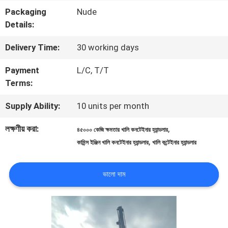
Packaging
Nude
মান
Details:
নিয়ন্ত্রণ
Delivery Time:
30 working days
Payment
L/C, T/T
সাইট
Terms:
ম্যাপ
Supply Ability:
10 units per month
লক্ষণীয় করা:
,
৪৫০০০ কেজি ক্ষমতার খালি কনটেইনার হ্যান্ডলার
PRIVACY
,
কামিন্স ইঞ্জিন খালি কনটেইনার হ্যান্ডলার
খালি কন্টেইনার হ্যান্ডলার
POLICY
ভালো দাম