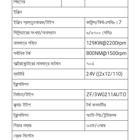
পিছনের
ইঞ্জিন
ইঞ্জিন প্রস্তুতকারক/টাইপ
কামিন্স/কিউএসবি৬।7
সিলিন্ডারের সংখ্যা/অবস্থান
৬/৬৭০০ সেমি
3
নামমাত্র শক্তি
129KW@2200rpm
সর্বাধিক টর্ক
800NM@1500rpm
আল্ট্রাজেন্টারের নামমাত্র বর্তমান
৭০এ
ব্যাটারি
24V ((2x12/110)
ট্রান্সমিশন
নির্মাতা/টাইপ
ZF/3WG211AUTO
ক্ল্যাচ টাইপ
টর্ক কনভার্টার
ট্রান্সমিশন
অটো-শিচ/ইন্টারলক
গিয়ার নম্বর
৩এফ/৩আর
ব্রেক সিস্টেম