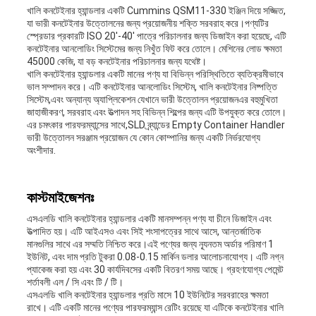
খালি কনটেইনার হ্যান্ডলার একটি Cummins QSM11-330 ইঞ্জিন দিয়ে সজ্জিত,
যা ভারী কনটেইনার উত্তোলনের জন্য প্রয়োজনীয় শক্তি সরবরাহ করে।পণ্যটির
স্প্রেডার প্রকারটি ISO 20'-40' পাত্রে পরিচালনার জন্য ডিজাইন করা হয়েছে, এটি
কনটেইনার আনলোডিং সিস্টেমের জন্য নিখুঁত ফিট করে তোলে। মেশিনের লোড ক্ষমতা
45000 কেজি, যা বড় কনটেইনার পরিচালনার জন্য যথেষ্ট।
খালি কনটেইনার হ্যান্ডলার একটি মানের পণ্য যা বিভিন্ন পরিস্থিতিতে ব্যতিক্রমীভাবে
ভাল সম্পাদন করে। এটি কনটেইনার আনলোডিং সিস্টেম, খালি কনটেইনার নিষ্পত্তি
সিস্টেম,এবং অন্যান্য অ্যাপ্লিকেশন যেখানে ভারী উত্তোলন প্রয়োজনএর বহুমুখিতা
জাহাজীকরণ, সরবরাহ এবং উত্পাদন সহ বিভিন্ন শিল্পের জন্য এটি উপযুক্ত করে তোলে।
এর চমৎকার পারফরম্যান্সের সাথে,SLD ব্র্যান্ডের Empty Container Handler
ভারী উত্তোলন সরঞ্জাম প্রয়োজন যে কোন কোম্পানির জন্য একটি নির্ভরযোগ্য
অংশীদার.
কাস্টমাইজেশনঃ
এসএলডি খালি কনটেইনার হ্যান্ডলার একটি মানসম্পন্ন পণ্য যা চীনে ডিজাইন এবং
উত্পাদিত হয়। এটি আইএসও এবং সিই শংসাপত্রের সাথে আসে, আন্তর্জাতিক
মানগুলির সাথে এর সম্মতি নিশ্চিত করে।এই পণ্যের জন্য ন্যূনতম অর্ডার পরিমাণ 1
ইউনিট, এবং দাম প্রতি টুকরা 0.08-0.15 মার্কিন ডলার আলোচনাযোগ্য। এটি নগ্ন
প্যাকেজ করা হয় এবং 30 কার্যদিবসের একটি বিতরণ সময় আছে। গ্রহণযোগ্য পেমেন্ট
শর্তাবলী এল / সি এবং টি / টি।
এসএলডি খালি কনটেইনার হ্যান্ডলার প্রতি মাসে 10 ইউনিটের সরবরাহের ক্ষমতা
রাখে। এটি একটি মানের পণ্যের পারফরম্যান্স রেটিং রয়েছে যা এটিকে কনটেইনার খালি