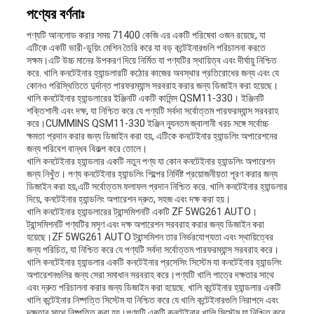
পণ্যের বর্ণনাঃ
পণ্যটি আনলোড করার সময় 71400 কেজি এর একটি পরিষেবা ওজন রয়েছে, যা
এটিকে একটি ভারী-ডুয়িং মেশিন তৈরি করে যা বড় কন্টেইনারগুলি পরিচালনা করতে
সক্ষম।এটি উচ্চ মানের উপকরণ দিয়ে নির্মিত যা পণ্যটির স্থায়িত্ব এবং দীর্ঘায়ু নিশ্চিত
করে. খালি কনটেইনার হ্যান্ডলারটি কঠোর কাজের অবস্থার প্রতিরোধের জন্য এবং যে
কোনও পরিস্থিতিতে দুর্দান্ত পারফরম্যান্স সরবরাহ করার জন্য ডিজাইন করা হয়েছে।
খালি কনটেইনার হ্যান্ডলারের ইঞ্জিনটি একটি কামিন্স QSM11-330। ইঞ্জিনটি
শক্তিশালী এবং দক্ষ, যা নিশ্চিত করে যে পণ্যটি সর্বদা সর্বোত্তম পারফরম্যান্স সরবরাহ
করে।CUMMINS QSM11-330 ইঞ্জিন ন্যূনতম জ্বালানী খরচ সঙ্গে সর্বোচ্চ
ক্ষমতা প্রদান করার জন্য ডিজাইন করা হয়, এটিকে কনটেইনার হ্যান্ডলিং অপারেশনের
জন্য পরিবেশ বান্ধব বিকল্প করে তোলে।
খালি কনটেইনার হ্যান্ডলার একটি নতুন পণ্য যা কোন কনটেইনার হ্যান্ডলিং অপারেশন
জন্য নিখুঁত। পণ্য কনটেইনার হ্যান্ডলিং শিল্পের নির্দিষ্ট প্রয়োজনীয়তা পূরণ করার জন্য
ডিজাইন করা হয়,এটি সর্বোত্তম ফলাফল প্রদান নিশ্চিত করে. খালি কনটেইনার হ্যান্ডলার
দিয়ে, কনটেইনার হ্যান্ডলিং অপারেশন দ্রুত, সহজ এবং দক্ষ করা হয়।
খালি কনটেইনার হ্যান্ডলারের ট্রান্সমিশনটি একটি ZF 5WG261 AUTO।
ট্রান্সমিশনটি পণ্যটির মসৃণ এবং দক্ষ অপারেশন সরবরাহ করার জন্য ডিজাইন করা
হয়েছে।ZF 5WG261 AUTO ট্রান্সমিশন তার নির্ভরযোগ্যতা এবং স্থায়িত্বের
জন্য পরিচিত, যা নিশ্চিত করে যে পণ্যটি সর্বদা সর্বোত্তম পারফরম্যান্স সরবরাহ করে।
খালি কনটেইনার হ্যান্ডলার একটি কনটেইনার প্রসেসিং সিস্টেম যা কনটেইনার হ্যান্ডলিং
অপারেশনগুলির জন্য সেরা সমাধান সরবরাহ করে।পণ্যটি খালি পাত্রে দক্ষতার সাথে
এবং দ্রুত পরিচালনা করার জন্য ডিজাইন করা হয়েছে. খালি কন্টেইনার হ্যান্ডলার একটি
খালি কন্টেইনার নিষ্পত্তি সিস্টেম যা নিশ্চিত করে যে খালি কন্টেইনারগুলি নিরাপদে এবং
দক্ষতার সাথে নিষ্পত্তি করা হয়।পণ্যটি একটি কনটেইনার খালি সিস্টেম যা নিশ্চিত করে