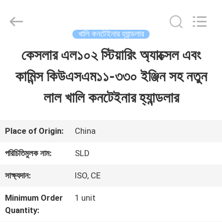
Xiamen
Sealand
Development
Co.,
খালি কনটেইনার হ্যান্ডলার
Ltd..
All
কেসলার এল১০২ স্টিয়ারিং অ্যাক্সেল এবং
বাড়ি
Rights
Reserved.
কামিন্স কিউএসএম১১-৩৩০ ইঞ্জিন সহ নতুন
পণ্য
লাল খালি কনটেইনার হ্যান্ডলার
আমাদের
Place of Origin:
China
সম্পর্কে
পরিচিতিমুলক নাম:
SLD
সাক্ষ্যদান:
ISO, CE
কারখানা
Minimum Order
1 unit
ভ্রমণ
Quantity: