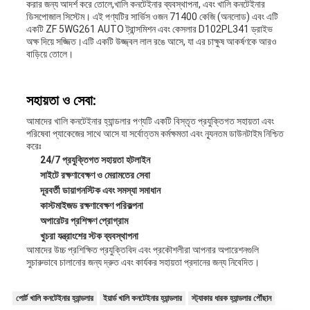
করার জন্য আদর্শ করে তোলে,খালি কনটেইনার ব্যবস্থাপনা, এবং খালি কনটেইনার
ডিসপোজাল সিস্টেম। এই পণ্যটির সার্ভিস ওজন 71400 কেজি (অনলোড) এবং এটি
একটি ZF 5WG261 AUTO ট্রান্সমিশন এবং কেসলার D102PL341 ড্রাইভ
অক্ষ দিয়ে সজ্জিত।এটি একটি উজ্জ্বল লাল রঙে আসে, যা এর চাক্ষুষ আকর্ষণকে আরও
বাড়িয়ে তোলে।
সহায়তা ও সেবা:
আমাদের খালি কনটেইনার হ্যান্ডলার পণ্যটি একটি বিস্তৃত প্রযুক্তিগত সহায়তা এবং
পরিষেবা প্যাকেজের সাথে আসে যা সর্বোত্তম কর্মক্ষমতা এবং ন্যূনতম ডাউনটাইম নিশ্চিত
করেঃ
24/7 প্রযুক্তিগত সহায়তা হটলাইন
সাইটে রক্ষণাবেক্ষণ ও মেরামতের সেবা
দূরবর্তী ডায়াগনস্টিক এবং সমস্যা সমাধান
কাস্টমাইজড রক্ষণাবেক্ষণ পরিকল্পনা
অপারেটর প্রশিক্ষণ প্রোগ্রাম
খুচরা যন্ত্রাংশের স্টক ব্যবস্থাপনা
আমাদের উচ্চ প্রশিক্ষিত প্রযুক্তিবিদ এবং প্রকৌশলীরা আপনার অপারেশনগুলি
সুচারুভাবে চালানোর জন্য দ্রুত এবং কার্যকর সহায়তা প্রদানের জন্য নিবেদিত।
পোর্ট খালি কনটেইনার হ্যান্ডলার
ইয়ার্ড খালি কনটেইনার হ্যান্ডলার
স্ট্যাকার ধারক হ্যান্ডলার পৌঁছান