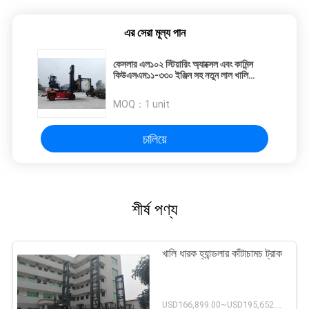
এর সেরা মূল্য পান
কেসলার এল১০২ স্টিয়ারিং অ্যাক্সেল এবং কামিন্স
কিউএসএম১১-৩৩০ ইঞ্জিন সহ নতুন লাল খালি
কনটেইনার হ্যান্ডলার
MOQ：
1 unit
চালিয়ে
শীর্ষ পণ্য
খালি ধারক হ্যান্ডলার কাঁটাচামচ ট্রাক
USD166,899.00~USD195,652.00 / unit MOQ:1 একক