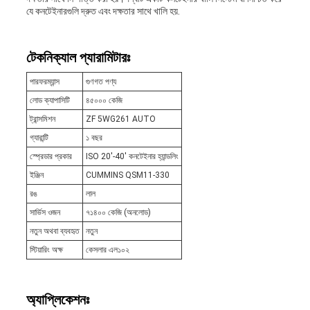
যে কনটেইনারগুলি দ্রুত এবং দক্ষতার সাথে খালি হয়.
টেকনিক্যাল প্যারামিটারঃ
পারফরম্যান্স
গুণগত পণ্য
লোড ক্যাপাসিটি
৪৫০০০ কেজি
ট্রান্সমিশন
ZF 5WG261 AUTO
গ্যারান্টি
১ বছর
স্প্রেডার প্রকার
ISO 20'-40' কনটেইনার হ্যান্ডলিং
ইঞ্জিন
CUMMINS QSM11-330
রঙ
লাল
সার্ভিস ওজন
৭১৪০০ কেজি (অনলোড)
নতুন অথবা ব্যবহৃত
নতুন
স্টিয়ারিং অক্ষ
কেসলার এল১০২
অ্যাপ্লিকেশনঃ