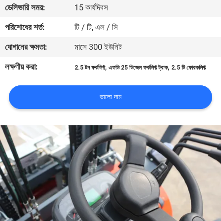
ডেলিভারি সময়:
15 কার্যদিবস
নিয়ন্ত্রণ
পরিশোধের শর্ত:
টি / টি, এল / সি
সাইট
যোগানের ক্ষমতা:
মাসে 300 ইউনিট
ম্যাপ
লক্ষণীয় করা:
,
,
2.5 টন ফর্কলিফ্ট
এফডি 25 ডিজেল ফর্কলিফ্ট ট্রাক
2.5 টি ফোরকলিফ্ট
PRIVACY
ভালো দাম
POLICY