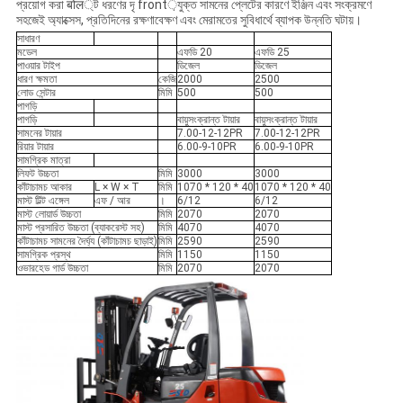
প্রয়োগ করা बोल্ট ধরণের দৃ front়যুক্ত সামনের প্লেটের কারণে ইঞ্জিন এবং সংক্রমণে
সহজেই অ্যাক্সেস, প্রতিদিনের রক্ষণাবেক্ষণ এবং মেরামতের সুবিধার্থে ব্যাপক উন্নতি ঘটায়।
সাধারণ
মডেল
এফডি 20
এফডি 25
পাওয়ার টাইপ
ডিজেল
ডিজেল
ধারণ ক্ষমতা
কেজি
2000
2500
লোড সেন্টার
মিমি
500
500
পাগড়ি
পাগড়ি
বায়ুসংক্রান্ত টায়ার
বায়ুসংক্রান্ত টায়ার
সামনের টায়ার
7.00-12-12PR
7.00-12-12PR
রিয়ার টায়ার
6.00-9-10PR
6.00-9-10PR
সামগ্রিক মাত্রা
লিফট উচ্চতা
মিমি
3000
3000
কাঁটাচামচ আকার
L × W × T
মিমি
1070 * 120 * 40
1070 * 120 * 40
মাস্ট টিল্ট এঙ্গেল
এফ / আর
।
6/12
6/12
মাস্ট লোয়ার্ড উচ্চতা
মিমি
2070
2070
মাস্ট প্রসারিত উচ্চতা (ব্যাকরেস্ট সহ)
মিমি
4070
4070
কাঁটাচামচ সামনের দৈর্ঘ্য (কাঁটাচামচ ছাড়াই)
মিমি
2590
2590
সামগ্রিক প্রস্থ
মিমি
1150
1150
ওভারহেড গার্ড উচ্চতা
মিমি
2070
2070