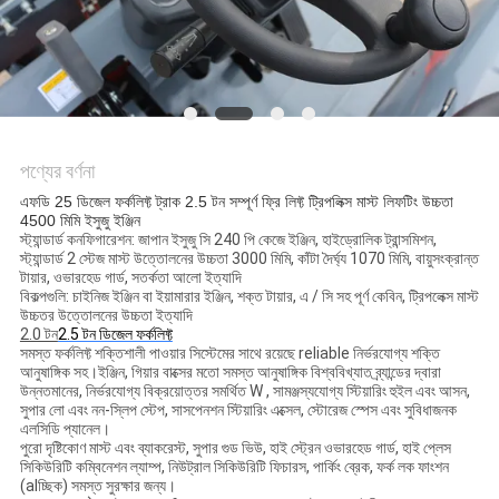
পণ্যের বর্ণনা
এফডি 25 ডিজেল ফর্কলিফ্ট ট্রাক 2.5 টন সম্পূর্ণ ফ্রি লিফ্ট ট্রিপলিক্স মাস্ট লিফটিং উচ্চতা
4500 মিমি ইসুজু ইঞ্জিন
স্ট্যান্ডার্ড কনফিগারেশন: জাপান ইসুজু সি 240 পি কেজে ইঞ্জিন, হাইড্রোলিক ট্রান্সমিশন,
স্ট্যান্ডার্ড 2 স্টেজ মাস্ট উত্তোলনের উচ্চতা 3000 মিমি, কাঁটা দৈর্ঘ্য 1070 মিমি, বায়ুসংক্রান্ত
টায়ার, ওভারহেড গার্ড, সতর্কতা আলো ইত্যাদি
বিকল্পগুলি: চাইনিজ ইঞ্জিন বা ইয়ামারার ইঞ্জিন, শক্ত টায়ার, এ / সি সহ পূর্ণ কেবিন, ট্রিপলেক্স মাস্ট
উচ্চতর উত্তোলনের উচ্চতা ইত্যাদি
2.0 টন
2.5 টন ডিজেল ফর্কলিফ্ট
সমস্ত ফর্কলিফ্ট শক্তিশালী পাওয়ার সিস্টেমের সাথে রয়েছে reliable নির্ভরযোগ্য শক্তি
আনুষাঙ্গিক সহ।ইঞ্জিন, গিয়ার বাক্সের মতো সমস্ত আনুষাঙ্গিক বিশ্ববিখ্যাত ব্র্যান্ডের দ্বারা
উন্নতমানের, নির্ভরযোগ্য বিক্রয়োত্তর সমর্থিত W , সামঞ্জস্যযোগ্য স্টিয়ারিং হুইল এবং আসন,
সুপার লো এবং নন-স্লিপ স্টেপ, সাসপেনশন স্টিয়ারিং এক্সেল, স্টোরেজ স্পেস এবং সুবিধাজনক
এলসিডি প্যানেল।
পুরো দৃষ্টিকোণ মাস্ট এবং ব্যাকরেস্ট, সুপার গুড ভিউ, হাই স্ট্রেন ওভারহেড গার্ড, হাই প্লেস
সিকিউরিটি কম্বিনেশন ল্যাম্প, নিউট্রাল সিকিউরিটি ফিচারস, পার্কিং ব্রেক, ফর্ক লক ফাংশন
(alচ্ছিক) সমস্ত সুরক্ষার জন্য।