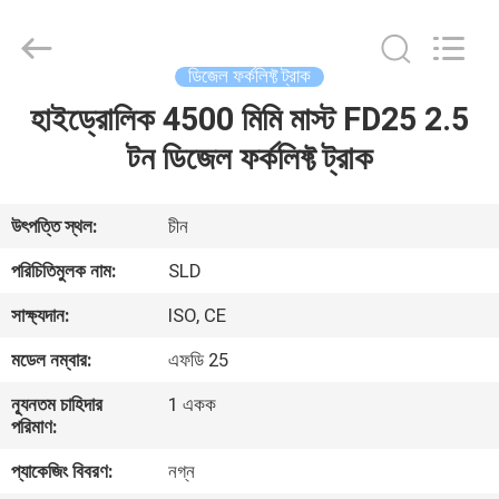
Xiamen
Sealand
Development
Co.,
Ltd..
ডিজেল ফর্কলিফ্ট ট্রাক
All
Rights
Reserved.
হাইড্রোলিক 4500 মিমি মাস্ট FD25 2.5
বাড়ি
টন ডিজেল ফর্কলিফ্ট ট্রাক
পণ্য
উৎপত্তি স্থল:
চীন
আমাদের
পরিচিতিমুলক নাম:
SLD
সম্পর্কে
সাক্ষ্যদান:
ISO, CE
মডেল নম্বার:
এফডি 25
কারখানা
ন্যূনতম চাহিদার
1 একক
ভ্রমণ
পরিমাণ:
প্যাকেজিং বিবরণ:
নগ্ন
মান