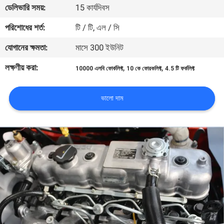
ডেলিভারি সময়:
15 কার্যদিবস
নিয়ন্ত্রণ
পরিশোধের শর্ত:
টি / টি, এল / সি
সাইট
যোগানের ক্ষমতা:
মাসে 300 ইউনিট
ম্যাপ
লক্ষণীয় করা:
,
,
10000 এলবি ফোর্কলিফ্ট
10 কে ফোরকলিফ্ট
4.5 টি ফর্কলিফ্ট
PRIVACY
ভালো দাম
POLICY