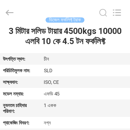
Xiamen
Sealand
Development
Co.,
Ltd..
ডিজেল ফর্কলিফ্ট ট্রাক
All
Rights
Reserved.
3 মিটার সলিড টায়ার 4500kgs 10000
বাড়ি
এলবি 10 কে 4.5 টন ফর্কলিফ্ট
পণ্য
উৎপত্তি স্থল:
চীন
আমাদের
পরিচিতিমুলক নাম:
SLD
সম্পর্কে
সাক্ষ্যদান:
ISO, CE
মডেল নম্বার:
এফডি 45
কারখানা
ন্যূনতম চাহিদার
1 একক
ভ্রমণ
পরিমাণ:
প্যাকেজিং বিবরণ:
নগ্ন
মান