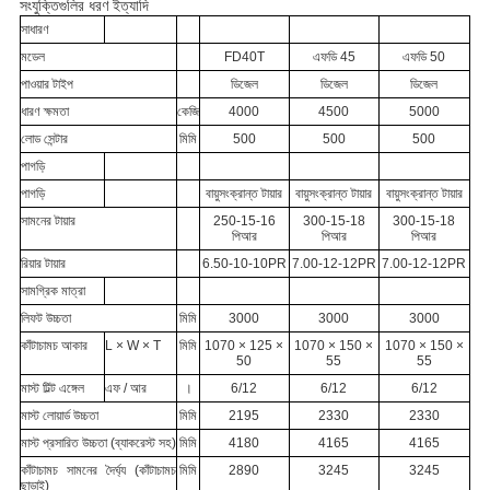
সংযুক্তিগুলির ধরণ ইত্যাদি
সাধারণ
মডেল
FD40T
এফডি 45
এফডি 50
পাওয়ার টাইপ
ডিজেল
ডিজেল
ডিজেল
ধারণ ক্ষমতা
কেজি
4000
4500
5000
লোড সেন্টার
মিমি
500
500
500
পাগড়ি
পাগড়ি
বায়ুসংক্রান্ত টায়ার
বায়ুসংক্রান্ত টায়ার
বায়ুসংক্রান্ত টায়ার
সামনের টায়ার
250-15-16
300-15-18
300-15-18
পিআর
পিআর
পিআর
রিয়ার টায়ার
6.50-10-10PR
7.00-12-12PR
7.00-12-12PR
সামগ্রিক মাত্রা
লিফট উচ্চতা
মিমি
3000
3000
3000
কাঁটাচামচ আকার
L × W × T
মিমি
1070 × 125 ×
1070 × 150 ×
1070 × 150 ×
50
55
55
মাস্ট টিল্ট এঙ্গেল
এফ / আর
।
6/12
6/12
6/12
মাস্ট লোয়ার্ড উচ্চতা
মিমি
2195
2330
2330
মাস্ট প্রসারিত উচ্চতা (ব্যাকরেস্ট সহ)
মিমি
4180
4165
4165
কাঁটাচামচ সামনের দৈর্ঘ্য (কাঁটাচামচ
মিমি
2890
3245
3245
ছাড়াই)