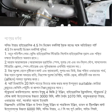
পণ্যের বর্ণনা
সলিড টায়ার হাইড্রোলিক 4.5 টন ডিজেল ফর্কলিফ্ট ট্রাক মানের সঙ্গে অতিরিক্ত পার্ট
4.5 টন জলবাহী ডিজেল ফর্কলিফ্ট সুবিধা:
1. নতুন গতিশীল লোড সেন্সিং হাইড্রোলিক স্টিয়ারিং সিস্টেম হাইড্রোলিক হ্রাস এবং শক্তি
দক্ষতা উন্নতিতে অবদান রাখে।
2.আরাম আরামদায়ক।আরামদায়ক ড্রাইভিং স্পেস, সুপার লো এবং নন-স্লিপ স্টেপ, সাসপেনশন
স্টিয়ারিং এক্সেল, স্পেস স্টোরেজ এবং সুবিধাজনক এলসিডি প্যানেল সহ।
3. উচ্চ সুরক্ষা.হোলে দৃষ্টিকোণ মাস্ট এবং ব্যাকরেস্ট, সুপার গুড ভিউ, উচ্চ শক্তি ওভারহেড গার্ড,
উচ্চ স্থান সুরক্ষা সমন্বয় বাতি, নিরপেক্ষ সুরক্ষা বৈশিষ্ট্য, পার্কিং ব্রেক, কাঁটাচাঁটি লক ফাংশন
(alচ্ছিক) সমস্ত সুরক্ষার জন্য।
4. স্মার্ট ডিজাইনিং 20 জিপি পাত্রে ভিতরে কাজ করার জন্য উপযুক্ত suitable কোরিয়া
ব্র্যান্ডের কেসিসি পেইন্টিং বা জাপান নিপ্পন ব্র্যান্ডের সাথে।
স্ট্যান্ডার্ড কনফিগারেশন: জাপান ইসুজু 4 জিজি 2 ইঞ্জিন, হাইড্রোলিক ট্রান্সমিশন, স্ট্যান্ডার্ড 2
স্টেজ মাস্ট উত্তোলনের উচ্চতা 3000 মিমি, কাঁটা দৈর্ঘ্য 1070 মিমি, বায়ুসংক্রান্ত টায়ার,
ওভারহেড গার্ড, সতর্কতা আলো ইত্যাদি
বিকল্পগুলি: চাইনিজ ইঞ্জিন বা ইপান ইসুজু ইঞ্জিন বা পারকিনস ইঞ্জিন, ডাবল বা ট্রিপলিক্স মাস্ট
উত্তোলনের উচ্চতা 6000 মিমি, সলিড টায়ার, এ / সি সহ পূর্ণ কেবিন, সাইড শিফট,