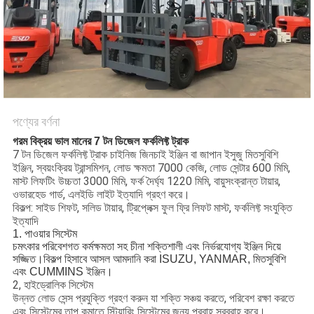
পণ্যের বর্ণনা
গরম বিক্রয় ভাল মানের 7 টন ডিজেল ফর্কলিফ্ট ট্রাক
7 টন ডিজেল ফর্কলিফ্ট ট্রাক চাইনিজ জিনচাই ইঞ্জিন বা জাপান ইসুজু মিতসুবিশি
ইঞ্জিন, স্বয়ংক্রিয় ট্রান্সমিশন, লোড ক্ষমতা 7000 কেজি, লোড সেন্টার 600 মিমি,
মাস্ট লিফটিং উচ্চতা 3000 মিমি, ফর্ক দৈর্ঘ্য 1220 মিমি, বায়ুসংক্রান্ত টায়ার,
ওভারহেড গার্ড, এলইডি লাইট ইত্যাদি গ্রহণ করে।
বিকল্প: সাইড শিফট, সলিড টায়ার, ট্রিপ্লেক্স ফুল ফ্রি লিফট মাস্ট, ফর্কলিফ্ট সংযুক্তি
ইত্যাদি
1. পাওয়ার সিস্টেম
চমৎকার পরিবেশগত কর্মক্ষমতা সহ চীনা শক্তিশালী এবং নির্ভরযোগ্য ইঞ্জিন দিয়ে
সজ্জিত।বিকল্প হিসাবে আসল আমদানি করা ISUZU, YANMAR, মিতসুবিশি
এবং CUMMINS ইঞ্জিন।
2, হাইড্রোলিক সিস্টেম
উন্নত লোড সেন্স প্রযুক্তি গ্রহণ করুন যা শক্তি সঞ্চয় করতে, পরিবেশ রক্ষা করতে
এবং সিস্টেমের তাপ কমাতে স্টিয়ারিং সিস্টেমের জন্য প্রবাহ সরবরাহ করে।