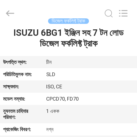
Xiamen
Sealand
Development
Co.,
Ltd..
ডিজেল ফর্কলিফ্ট ট্রাক
All
Rights
Reserved.
ISUZU 6BG1 ইঞ্জিন সহ 7 টন লোড
বাড়ি
ডিজেল ফর্কলিফ্ট ট্রাক
পণ্য
উৎপত্তি স্থল:
চীন
আমাদের
পরিচিতিমুলক নাম:
SLD
সম্পর্কে
সাক্ষ্যদান:
ISO, CE
মডেল নম্বার:
CPCD70, FD70
কারখানা
ন্যূনতম চাহিদার
1 একক
ভ্রমণ
পরিমাণ:
প্যাকেজিং বিবরণ:
নগ্ন
মান