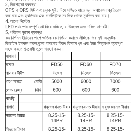
3, নিরাপত্তা ব্যবস্থা
OPS বা ORS সিট এবং ব্রেক সুইচ দিয়ে সজ্জিত যাতে ভুল অপারেশন প্রতিরোধ
করা যায় এবং ড্রাইভার এবং ফর্কলিফ্টকে সব দিক থেকে সুরক্ষিত করা যায়।
4, আলো সিস্টেম
LED ল্যাম্পের সম্পূর্ণ সেট দিয়ে সজ্জিত, যা উজ্জ্বল এবং শক্তি সাশ্রয়ী।
5, পরিবেশ সুরক্ষা ব্যবস্থা
কম নির্গমন ইঞ্জিনের পাশে ক্ষতিকারক নির্গমন কমাতে ঐচ্ছিক ত্রি-মুখী অনুঘটক
ডিভাইস ইনস্টল করুন;ধুলো কমানোর বিকল্প হিসাবে শব্দ এবং উচ্চ নিষ্কাশন ব্যবস্থা
সহজ করতে শব্দরোধী তুলো গ্রহণ করুন।
সাধারণ
মডেল
FD50
FD60
FD70
পাওয়ার টাইপ
ডিজেল
ডিজেল
ডিজেল
ধারণ ক্ষমতা
কেজি
5000
6000
7000
লোড কেন্দ্র
মিমি
600
600
600
পাগড়ি
পাগড়ি
বায়ুসংক্রান্ত টায়ার
বায়ুসংক্রান্ত টায়ার
বায়ুসংক্রান্ত টায়ার
সামনের টায়ার
8.25-15-
8.25-15-
8.25-15-
14PR
14PR
14PR
পিছনের টায়ার
8.25-15-
8.25-15-
8.25-15-