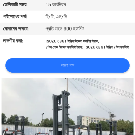
ডেলিভারি সময়:
15 কার্যদিবস
নিয়ন্ত্রণ
পরিশোধের শর্ত:
টি/টি, এল/সি
সাইট
যোগানের ক্ষমতা:
প্রতি মাসে 300 ইউনিট
ম্যাপ
লক্ষণীয় করা:
,
ISUZU 6BG1 ইঞ্জিন ডিজেল ফর্কলিফ্ট ট্রাক
,
7 টন লোড ডিজেল ফর্কলিফ্ট ট্রাক
ISUZU 6BG1 ইঞ্জিন 7 টন ফর্কলিফ্ট
PRIVACY
POLICY
ভালো দাম