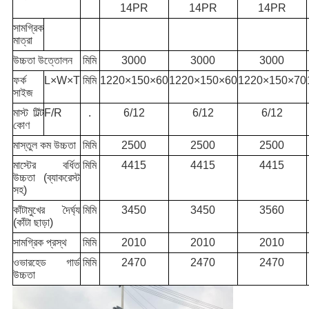
14PR
14PR
14PR
সামগ্রিক
মাত্রা
উচ্চতা উত্তোলন
মিমি
3000
3000
3000
ফর্ক
L×W×T
মিমি
1220×150×60
1220×150×60
1220×150×70
সাইজ
মাস্ট টিল্ট
F/R
.
6/12
6/12
6/12
কোণ
মাস্তুল কম উচ্চতা
মিমি
2500
2500
2500
মাস্টের বর্ধিত
মিমি
4415
4415
4415
উচ্চতা (ব্যাকরেস্ট
সহ)
কাঁটামুখের দৈর্ঘ্য
মিমি
3450
3450
3560
(কাঁটা ছাড়া)
সামগ্রিক প্রস্থ
মিমি
2010
2010
2010
ওভারহেড গার্ড
মিমি
2470
2470
2470
উচ্চতা