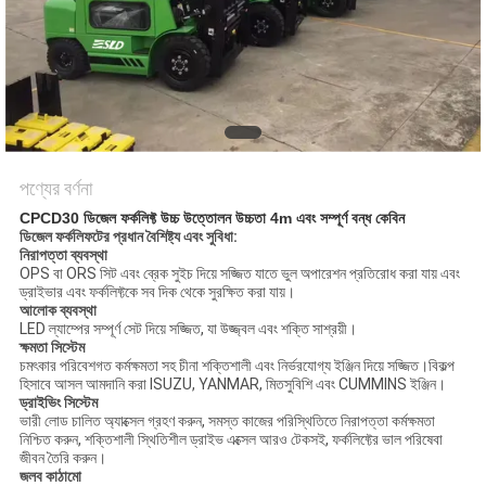
পণ্যের বর্ণনা
CPCD30 ডিজেল ফর্কলিফ্ট উচ্চ উত্তোলন উচ্চতা 4m এবং সম্পূর্ণ বন্ধ কেবিন
ডিজেল ফর্কলিফটের প্রধান বৈশিষ্ট্য এবং সুবিধা:
নিরাপত্তা ব্যবস্থা
OPS বা ORS সিট এবং ব্রেক সুইচ দিয়ে সজ্জিত যাতে ভুল অপারেশন প্রতিরোধ করা যায় এবং
ড্রাইভার এবং ফর্কলিফ্টকে সব দিক থেকে সুরক্ষিত করা যায়।
আলোক ব্যবস্থা
LED ল্যাম্পের সম্পূর্ণ সেট দিয়ে সজ্জিত, যা উজ্জ্বল এবং শক্তি সাশ্রয়ী।
ক্ষমতা সিস্টেম
চমৎকার পরিবেশগত কর্মক্ষমতা সহ চীনা শক্তিশালী এবং নির্ভরযোগ্য ইঞ্জিন দিয়ে সজ্জিত।বিকল্প
হিসাবে আসল আমদানি করা ISUZU, YANMAR, মিতসুবিশি এবং CUMMINS ইঞ্জিন।
ড্রাইভিং সিস্টেম
ভারী লোড চালিত অ্যাক্সেল গ্রহণ করুন, সমস্ত কাজের পরিস্থিতিতে নিরাপত্তা কর্মক্ষমতা
নিশ্চিত করুন, শক্তিশালী স্থিতিশীল ড্রাইভ এক্সেল আরও টেকসই, ফর্কলিফ্টের ভাল পরিষেবা
জীবন তৈরি করুন।
জলব কাঠামো