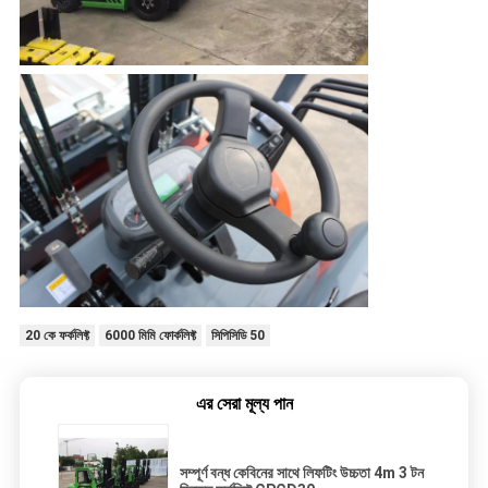
20 কে ফর্কলিফ্ট
6000 মিমি ফোর্কলিফ্ট
সিপিসিডি 50
এর সেরা মূল্য পান
সম্পূর্ণ বন্ধ কেবিনের সাথে লিফটিং উচ্চতা 4m 3 টন