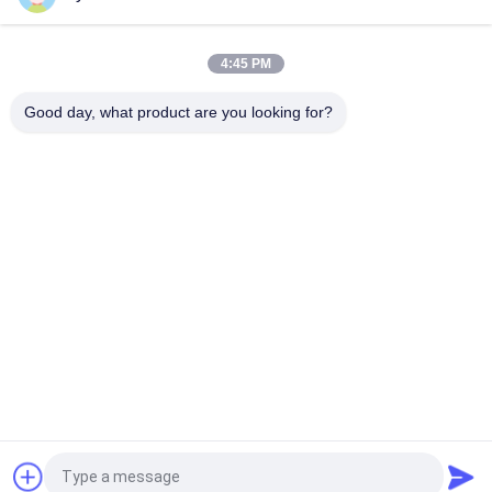
FD100 10T ডিজেল ফর্কলিফ্ট ট্রাক ফুল কেবিন বায়ুসংক্রান্ত টায়ার
4:45 PM
বেল ক্ল্যাম্প সহ FD40 4 টন ডিজেল চালিত ফর্কলিফ্ট
Good day, what product are you looking for?
সব
ভারী লিফট ফর্কলিফ্ট
ডিজেল ফর্কলিফ্ট ট্রাক
বৈদ্যুতিক ফর্কলিফ্ট ট্রাক
কনটেইনার রিচ স্ট্যাকার
খালি কনটেইনার হ্যান্ডলার
পেট্রল এলপিজি ফর্কলিফ্ট
রুক্ষ ভূখণ্ডের ফর্কলিফ্ট
সাইড লোডার ফর্কলিফ্ট
উদ্ধৃতির জন্য আবেদন