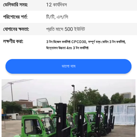
ডেলিভারি সময়:
12 কার্যদিবস
নিয়ন্ত্রণ
পরিশোধের শর্ত:
টি/টি, এল/সি
সাইট
যোগানের ক্ষমতা:
প্রতি মাসে 500 ইউনিট
ম্যাপ
লক্ষণীয় করা:
,
,
3 টন ডিজেল ফর্কলিফ্ট CPCD30
সম্পূর্ণ বন্ধ কেবিন 3 টন ফর্কলিফ্ট
উত্তোলন উচ্চতা 4m 3 টন ফর্কলিফ্ট
PRIVACY
POLICY
ভালো দাম