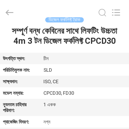
Xiamen
Sealand
Development
Co.,
Ltd..
ডিজেল ফর্কলিফ্ট ট্রাক
All
Rights
Reserved.
সম্পূর্ণ বন্ধ কেবিনের সাথে লিফটিং উচ্চতা
বাড়ি
4m 3 টন ডিজেল ফর্কলিফ্ট CPCD30
পণ্য
উৎপত্তি স্থল:
চীন
আমাদের
পরিচিতিমুলক নাম:
SLD
সম্পর্কে
সাক্ষ্যদান:
ISO, CE
মডেল নম্বার:
CPCD30, FD30
কারখানা
ন্যূনতম চাহিদার
1 একক
ভ্রমণ
পরিমাণ:
প্যাকেজিং বিবরণ:
নগ্ন
মান