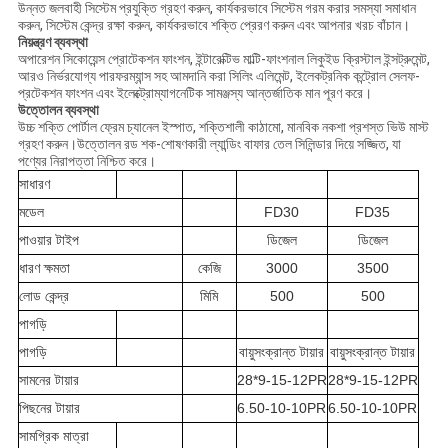
উন্নত জলবাহী সিস্টেম প্রযুক্তি গ্রহণ করুন, কার্যকরভাবে সিস্টেম গরম করার সমস্যা সমাধান
করুন, সিস্টেম কেন্দ্র রক্ষা করুন, কার্যকরভাবে শক্তি প্রেরণ করুন এবং আপনার খরচ বাঁচান।
নিয়ন্ত্রণ ব্যবস্থা
অপারেশন সিকোয়েন্স প্রোটেকশন ফাংশন, ইন্টারেক্টিভ মাল্টি-ফাংশনাল লিকুইড ক্রিস্টাল ইন্সট্রুমেন্ট,
আরও নির্ভরযোগ্য পারফরম্যান্স সহ আমদানি করা সিলিং এলিমেন্ট, ইলেকট্রনিক কন্ট্রোল সেলফ-
প্রটেকশন ফাংশন এবং ইলেক্ট্রোম্যাগনেটিক সামঞ্জস্য আন্তর্জাতিক মান পূরণ করে।
উত্তোলন ব্যবস্থা
উচ্চ শক্তি পোর্টাল ফ্রেম চ্যানেল ইস্পাত, শক্তিশালী কাঠামো, মানবিক নকশা প্রশস্ত ভিউ মাস্ট
গ্রহণ করুন।উত্তোলন রড শক-শোষণকারী ল্যান্ডিং বাফার তেল সিলিন্ডার দিয়ে সজ্জিত, যা
পণ্যের নিরাপত্তা নিশ্চিত করে।
সাধারণ
মডেল
FD30
FD35
পাওয়ার টাইপ
ডিজেল
ডিজেল
ধারণ ক্ষমতা
কেজি
3000
3500
লোড কেন্দ্র
মিমি
500
500
পাগড়ি
পাগড়ি
বায়ুসংক্রান্ত টায়ার
বায়ুসংক্রান্ত টায়ার
সামনের টায়ার
28*9-15-12PR
28*9-15-12PR
পিছনের টায়ার
6.50-10-10PR
6.50-10-10PR
সামগ্রিক মাত্রা