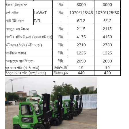
উচ্চতা উত্তোলন
মিমি
3000
3000
ফর্ক সাইজ
L×W×T
মিমি
1070*125*45
1070*125*50
মাস্ট টিল্ট কোণ
F/R
.
6/12
6/12
মাস্তুল কম উচ্চতা
মিমি
2115
2115
মাস্টের বর্ধিত উচ্চতা (ব্যাকরেস্ট সহ)
মিমি
4175
4150
কাঁটামুখের দৈর্ঘ্য (কাঁটা ছাড়া)
মিমি
2710
2750
সামগ্রিক প্রস্থ
মিমি
1225
1225
ওভারহেড গার্ড উচ্চতা
মিমি
2090
2090
ভ্রমণের গতি (খালি লোড)
কিমি/ঘণ্টা
19
19
উত্তোলনের গতি (সম্পূর্ণ লোড)
মিমি/সেকেন্ড
440
420